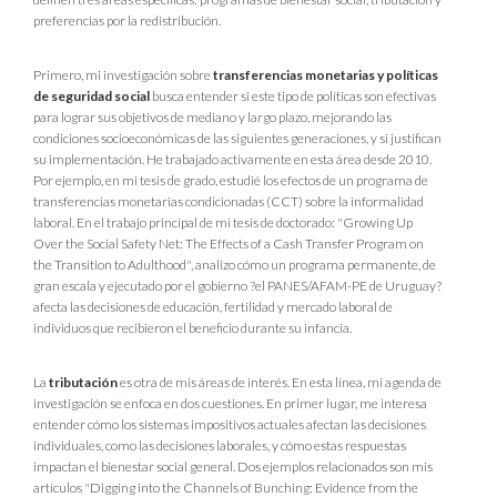
preferencias por la redistribución.
Primero, mi investigación sobre
transferencias monetarias y políticas
de seguridad social
busca entender si este tipo de políticas son efectivas
para lograr sus objetivos de mediano y largo plazo, mejorando las
condiciones socioeconómicas de las siguientes generaciones, y si justifican
su implementación. He trabajado activamente en esta área desde 2010.
Por ejemplo, en mi tesis de grado, estudié los efectos de un programa de
transferencias monetarias condicionadas (CCT) sobre la informalidad
laboral. En el trabajo principal de mi tesis de doctorado: "Growing Up
Over the Social Safety Net: The Effects of a Cash Transfer Program on
the Transition to Adulthood", analizo cómo un programa permanente, de
gran escala y ejecutado por el gobierno ?el PANES/AFAM-PE de Uruguay?
afecta las decisiones de educación, fertilidad y mercado laboral de
individuos que recibieron el beneficio durante su infancia.
La
tributación
es otra de mis áreas de interés. En esta línea, mi agenda de
investigación se enfoca en dos cuestiones. En primer lugar, me interesa
entender cómo los sistemas impositivos actuales afectan las decisiones
individuales, como las decisiones laborales, y cómo estas respuestas
impactan el bienestar social general. Dos ejemplos relacionados son mis
artículos "Digging into the Channels of Bunching: Evidence from the