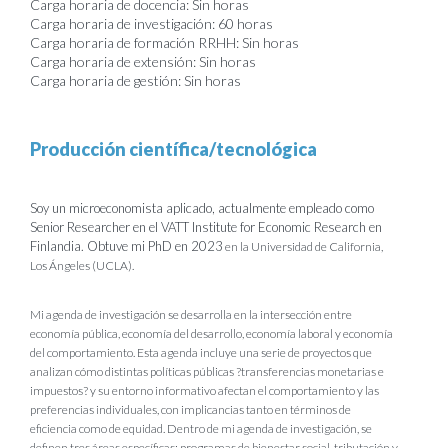
Carga horaria de docencia: Sin horas
Carga horaria de investigación: 60 horas
Carga horaria de formación RRHH: Sin horas
Carga horaria de extensión: Sin horas
Carga horaria de gestión: Sin horas
Producción científica/tecnológica
Soy un microeconomista aplicado, actualmente empleado como
Senior Researcher en el VATT Institute for Economic Research en
Finlandia. Obtuve mi PhD en 2023
en la Universidad de California,
Los Ángeles (UCLA).
Mi agenda de investigación se desarrolla en la intersección entre
economía pública, economía del desarrollo, economía laboral y economía
del comportamiento. Esta agenda incluye una serie de proyectos que
analizan cómo distintas políticas públicas ?transferencias monetarias e
impuestos? y su entorno informativo afectan el comportamiento y las
preferencias individuales, con implicancias tanto en términos de
eficiencia como de equidad. Dentro de mi agenda de investigación, se
definen tres áreas específicas: programas de bienestar social, tributación y