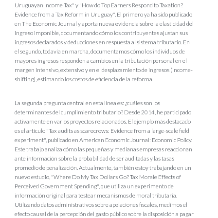
Uruguayan Income Tax" y "How do Top Earners Respond to Taxation?
Evidence from a Tax Reform in Uruguay". El primero ya ha sido publicado
en The Economic Journal y aporta nueva evidencia sobre la elasticidad del
ingreso imponible, documentando cómo los contribuyentes ajustan sus
ingresos declarados y deducciones en respuesta al sistema tributario. En
el segundo, todavía en marcha, documentamos cómo los individuos de
mayores ingresos responden a cambios en la tributación personal en el
margen intensivo, extensivo y en el desplazamiento de ingresos (income-
shifting), estimando los costos de eficiencia de la reforma.
La segunda pregunta central en esta línea es: ¿cuáles son los
determinantes del cumplimiento tributario? Desde 2014, he participado
activamente en varios proyectos relacionados. El ejemplo más destacado
es el artículo "Tax audits as scarecrows: Evidence from a large-scale field
experiment", publicado en American Economic Journal: Economic Policy.
Este trabajo analiza cómo las pequeñas y medianas empresas reaccionan
ante información sobre la probabilidad de ser auditadas y las tasas
promedio de penalización.
Actualmente, también estoy trabajando en un
nuevo estudio, "Where Do My Tax Dollars Go? Tax Morale Effects of
Perceived Government Spending", que utiliza un experimento de
información original para testear mecanismos de moral tributaria.
Utilizando datos administrativos sobre apelaciones fiscales, medimos el
efecto causal de la percepción del gasto público sobre la disposición a pagar