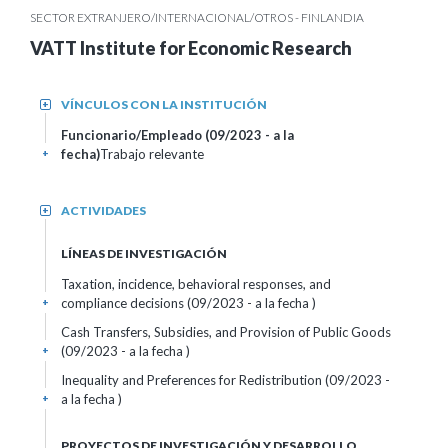
SECTOR EXTRANJERO/INTERNACIONAL/OTROS - FINLANDIA
VATT Institute for Economic Research
VÍNCULOS CON LA INSTITUCIÓN
+
Funcionario/Empleado (09/2023 - a la
fecha)
Trabajo relevante
+
ACTIVIDADES
+
LÍNEAS DE INVESTIGACIÓN
Taxation, incidence, behavioral responses, and
compliance decisions (09/2023 - a la fecha )
+
Cash Transfers, Subsidies, and Provision of Public Goods
(09/2023 - a la fecha )
+
Inequality and Preferences for Redistribution (09/2023 -
a la fecha )
+
PROYECTOS DE INVESTIGACIÓN Y DESARROLLO