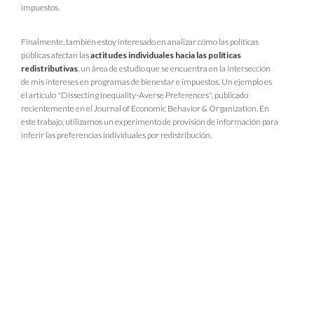
impuestos.
Finalmente, también estoy interesado en analizar cómo las políticas
públicas afectan las
actitudes individuales hacia las políticas
redistributivas
, un área de estudio que se encuentra en la intersección
de mis intereses en programas de bienestar e impuestos. Un ejemplo es
el artículo "Dissecting Inequality-Averse Preferences", publicado
recientemente en el Journal of Economic Behavior & Organization. En
este trabajo, utilizamos un experimento de provisión de información para
inferir las preferencias individuales por redistribución.