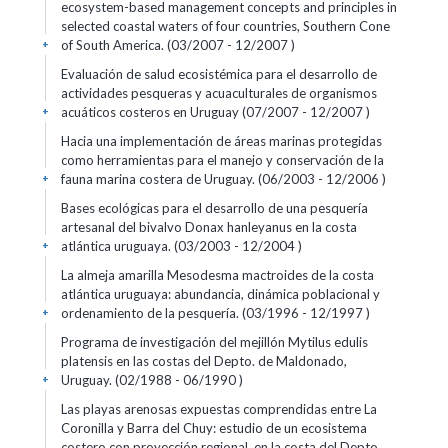
ecosystem-based management concepts and principles in
selected coastal waters of four countries, Southern Cone
of South America. (03/2007 - 12/2007 )
+
Evaluación de salud ecosistémica para el desarrollo de
actividades pesqueras y acuaculturales de organismos
acuáticos costeros en Uruguay (07/2007 - 12/2007 )
+
Hacia una implementación de áreas marinas protegidas
como herramientas para el manejo y conservación de la
fauna marina costera de Uruguay. (06/2003 - 12/2006 )
+
Bases ecológicas para el desarrollo de una pesquería
artesanal del bivalvo Donax hanleyanus en la costa
atlántica uruguaya. (03/2003 - 12/2004 )
+
La almeja amarilla Mesodesma mactroides de la costa
atlántica uruguaya: abundancia, dinámica poblacional y
ordenamiento de la pesquería. (03/1996 - 12/1997 )
+
Programa de investigación del mejillón Mytilus edulis
platensis en las costas del Depto. de Maldonado,
Uruguay. (02/1988 - 06/1990 )
+
Las playas arenosas expuestas comprendidas entre La
Coronilla y Barra del Chuy: estudio de un ecosistema
costero con proyección regional, en la costa del Depto.