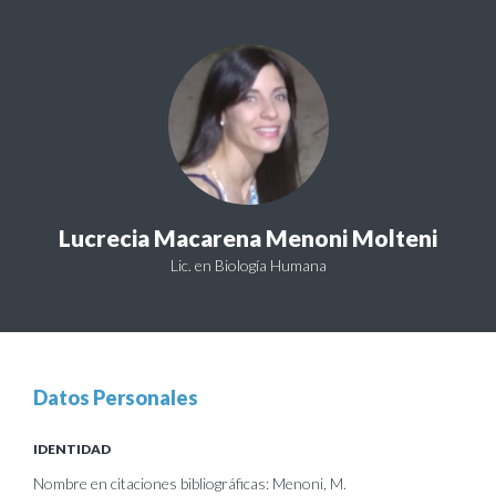
Lucrecia Macarena Menoni Molteni
Lic. en Biología Humana
Datos Personales
IDENTIDAD
Nombre en citaciones bibliográficas: Menoni, M.