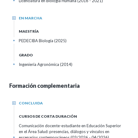
Licenciatura en Biología Humana (2016 - 2021)
+
EN MARCHA
+
MAESTRÍA
PEDECIBA Biología (2025)
+
GRADO
Ingeniería Agronómica (2014)
+
Formación complementaria
CONCLUIDA
+
CURSOS DE CORTA DURACIÓN
Comunicación docente-estudiante en Educación Superior
en el Área Salud: presencias, diálogos y vínculos en
escenarios contemporáneos
(03/2026 - 04/2026)
+