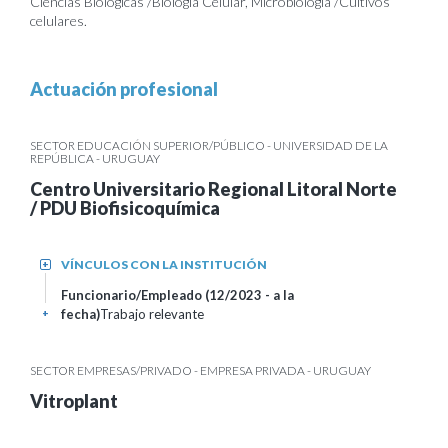
Ciencias Biológicas /Biología Celular, Microbiología /Cultivos
celulares.
Actuación profesional
SECTOR EDUCACIÓN SUPERIOR/PÚBLICO - UNIVERSIDAD DE LA
REPÚBLICA - URUGUAY
Centro Universitario Regional Litoral Norte
/ PDU Biofisicoquímica
VÍNCULOS CON LA INSTITUCIÓN
+
Funcionario/Empleado (12/2023 - a la
fecha)
Trabajo relevante
+
SECTOR EMPRESAS/PRIVADO - EMPRESA PRIVADA - URUGUAY
Vitroplant