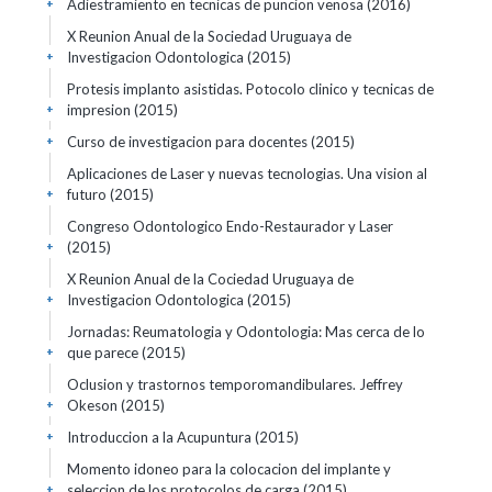
Adiestramiento en tecnicas de puncion venosa
(2016)
+
X Reunion Anual de la Sociedad Uruguaya de
Investigacion Odontologica
(2015)
+
Protesis implanto asistidas. Potocolo clinico y tecnicas de
impresion
(2015)
+
Curso de investigacion para docentes
(2015)
+
Aplicaciones de Laser y nuevas tecnologias. Una vision al
futuro
(2015)
+
Congreso Odontologico Endo-Restaurador y Laser
(2015)
+
X Reunion Anual de la Cociedad Uruguaya de
Investigacion Odontologica
(2015)
+
Jornadas: Reumatologia y Odontologia: Mas cerca de lo
que parece
(2015)
+
Oclusion y trastornos temporomandibulares. Jeffrey
Okeson
(2015)
+
Introduccion a la Acupuntura
(2015)
+
Momento idoneo para la colocacion del implante y
seleccion de los protocolos de carga
(2015)
+