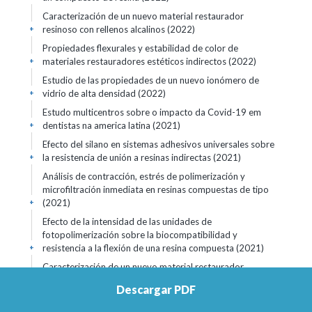
Caracterización de un nuevo material restaurador
resinoso con rellenos alcalinos (2022)
+
Propiedades flexurales y estabilidad de color de
materiales restauradores estéticos indirectos (2022)
+
Estudio de las propiedades de un nuevo ionómero de
vidrio de alta densidad (2022)
+
Estudo multicentros sobre o impacto da Covid-19 em
dentistas na america latina (2021)
+
Efecto del silano en sistemas adhesivos universales sobre
la resistencia de unión a resinas indirectas (2021)
+
Análisis de contracción, estrés de polimerización y
microfiltración inmediata en resinas compuestas de tipo
(2021)
+
Efecto de la intensidad de las unidades de
fotopolimerización sobre la biocompatibilidad y
resistencia a la flexión de una resina compuesta (2021)
+
Caracterización de un nuevo material restaurador
resinoso con rellenos alcalinos (2021)
+
Descargar PDF
A Novel Biodegradable Strontium-modified Composite-