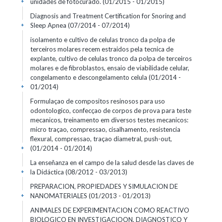
unidades de fotocurado.
(01/2015 - 01/2015)
+
Diagnosis and Treatment Certification for Snoring and
Sleep Apnea
(07/2014 - 07/2014)
+
isolamento e cultivo de celulas tronco da polpa de
terceiros molares recem estraidos pela tecnica de
explante, cultivo de celulas tronco da polpa de terceiros
molares e de fibroblastos, ensaio de viabilidade celular,
congelamento e descongelamento celula
(01/2014 -
01/2014)
+
Formulaçao de compositos resinosos para uso
odontologico, confecçao de corpos de prova para teste
mecanicos, treinamento em diversos testes mecanicos:
micro traçao, compressao, cisalhamento, resistencia
flexural, compressao, traçao diametral, push-out,
(01/2014 - 01/2014)
+
La enseñanza en el campo de la salud desde las claves de
la Didáctica
(08/2012 - 03/2013)
+
PREPARACION, PROPIEDADES Y SIMULACION DE
NANOMATERIALES
(01/2013 - 01/2013)
+
ANIMALES DE EXPERIMENTACION COMO REACTIVO
BIOLOGICO EN INVESTIGACIOON, DIAGNOSTICO Y