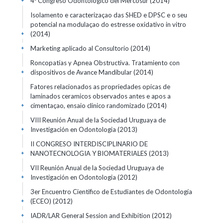
4º Congreso Odontologico del Mercosur
(2014)
+
Isolamento e caracterizaçao das SHED e DPSC e o seu
potencial na modulaçao do estresse oxidativo in vitro
(2014)
+
Marketing aplicado al Consultorio
(2014)
+
Roncopatías y Apnea Obstructiva. Tratamiento con
dispositivos de Avance Mandibular
(2014)
+
Fatores relacionados as propriedades opicas de
laminados ceramicos observados antes e apos a
cimentaçao, ensaio clinico randomizado
(2014)
+
VIII Reunión Anual de la Sociedad Uruguaya de
Investigación en Odontologia
(2013)
+
II CONGRESO INTERDISCIPLINARIO DE
NANOTECNOLOGIA Y BIOMATERIALES
(2013)
+
VII Reunión Anual de la Sociedad Uruguaya de
Investigación en Odontologia
(2012)
+
3er Encuentro Cientifico de Estudiantes de Odontología
(ECEO)
(2012)
+
IADR/LAR General Session and Exhibition
(2012)
+