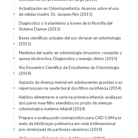
Actualizacion en Odontopediatria. Avances sobre el uso
de celulas madre. Dr. Jacques Nör
(2015)
+
Diagnostico y tratamiento a traves de la filosofia del
Sistema Damon
(2015)
+
Bases cientificas actuales del uso de laser en odontologia
(2015)
+
Medicina del sueño en odontología: bruxismo, ronquido y
apnea obstructiva. Diagnostico y manejo clinico
(2015)
+
4to Encuentro Cientifico de Estudiantes de Odontología
(2014)
+
Impacto da doença mental em adolescentes gravidas e as
repercussoes na saude bucal dos filhos na infancia
(2014)
+
Habitos alimentares e carie na primeira infancia: avaliaçao
dos pares mae-filho atendidos no projto de atençao
odontologica materno infantil
(2014)
+
Preparo e avaliaçaode commpositos para CAD-CAM por
meio de infoltraçao polimerica em rede tridimensional
pre-sinterizada de particulas ceramicas
(2014)
+