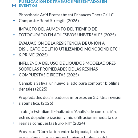
PUBLICACIÓN DE TRABAJOS PRESENTADOS EN
EVENTOS
+
Phosphoric Acid Pretreatment Enhances TheraCal LC-
Composite Bond Strength (2026)
+
IMPACTO DEL AUMENTO DEL TIEMPO DE
FOTOCURADO EN ADHESIVOS UNIVERSALES (2025)
+
EVALUACIÓN DE LA RESISTENCIA DE UNIÓN A
DISILICATO DE LITIO UTILIZANDO MONOBOND ETCH
& PRIME (2025)
+
INFLUENCIA DEL USO DE LÍQUIDOS MODELADORES
SOBRE LAS PROPIEDADES DE LAS RESINAS
COMPUESTAS DIRECTAS (2025)
+
Cannabis Sativa: un nuevo aliado para combatir biofilms
dentales (2025)
+
Propiedades de alineadores impresos en 3D. Una revisión
sistemática. (2025)
+
Trabajo Estudiantil Finalizado: "Análisis de contracción,
estrés de polimerización y microfiltración inmediata de
resinas compuestas Bulk- Fill" (2024)
+
Proyecto: "Correlacion entre la hipoxia, factores
proangiogenicos y comportamiento biologico del