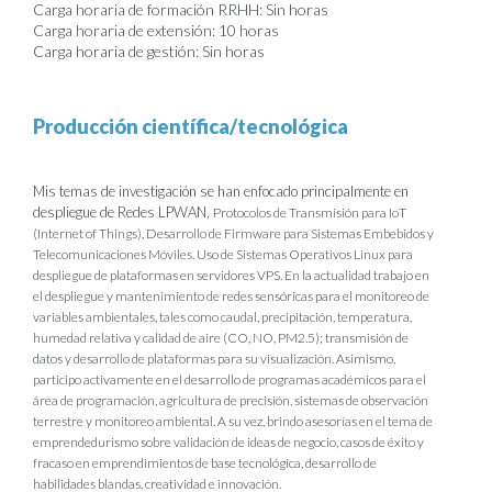
Carga horaria de formación RRHH: Sin horas
Carga horaria de extensión: 10 horas
Carga horaria de gestión: Sin horas
Producción científica/tecnológica
Mis temas de investigación se han enfocado principalmente en
despliegue de Redes LPWAN,
Protocolos de Transmisión para IoT
(Internet of Things), Desarrollo de Firmware para Sistemas
Embebidos y
Telecomunicaciones Móviles. Uso de Sistemas Operativos Linux para
despliegue de plataformas en servidores VPS. En la actualidad trabajo en
el despliegue y mantenimiento de redes sensóricas para el monitoreo de
variables ambientales, tales como caudal,
precipitación, temperatura,
humedad relativa y calidad de aire (CO, NO, PM2.5); transmisión de
datos y desarrollo de plataformas para su visualización. Asimismo,
participo activamente en el desarrollo
de programas académicos para el
área de programación, agricultura de precisión, sistemas de observación
terrestre y monitoreo ambiental. A su vez,
brindo asesorías en el tema de
emprendedurismo sobre validación de ideas de negocio, casos
de éxito y
fracaso en emprendimientos de base tecnológica, desarrollo de
habilidades blandas,
creatividad e innovación.