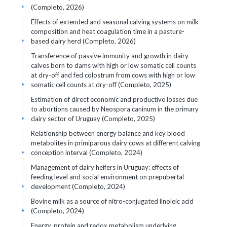
(Completo, 2026)
+
Effects of extended and seasonal calving systems on milk
composition and heat coagulation time in a pasture-
based dairy herd (Completo, 2026)
+
Transference of passive immunity and growth in dairy
calves born to dams with high or low somatic cell counts
at dry-off and fed colostrum from cows with high or low
somatic cell counts at dry-off (Completo, 2025)
+
Estimation of direct economic and productive losses due
to abortions caused by Neospora caninum in the primary
dairy sector of Uruguay (Completo, 2025)
+
Relationship between energy balance and key blood
metabolites in primiparous dairy cows at different calving
conception interval (Completo, 2024)
+
Management of dairy heifers in Uruguay: effects of
feeding level and social environment on prepubertal
development (Completo, 2024)
+
Bovine milk as a source of nitro-conjugated linoleic acid
(Completo, 2024)
+
Energy, protein and redox metabolism underlying