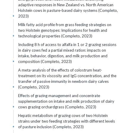
adaptive responses in New Zealand vs. North American
Holstein cows in pasture-based dairy systems (Completo,
2023)
+
Milk fatty acid profile from grass feeding strategies on
two Holstein genotypes: Implications for health and
technological properties (Completo, 2023)
+
Including 8 h of access to alfalfa in 1 or 2 grazing sessions
in dairy cows fed a partial mixed ration: impacts on
intake, behavior, digestion, and milk production and
composition (Completo, 2023)
+
A meta-analysis of the effects of colostrum heat-
treatment on its viscosity and IgG concentration, and the
transfer of passive immunity in newborn dairy calves
(Completo, 2023)
+
Effects of grazing management and concentrate
supplementation on intake and milk production of dairy
cows grazing orchardgrass (Completo, 2023)
+
Hepatic metabolism of grazing cows of two Holstein
strains under two feeding strategies with different levels
of pasture inclusion (Completo, 2023)
+