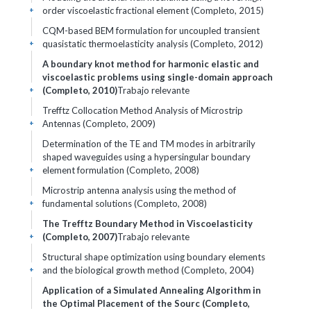
order viscoelastic fractional element (Completo, 2015)
+
CQM-based BEM formulation for uncoupled transient
quasistatic thermoelasticity analysis (Completo, 2012)
+
A boundary knot method for harmonic elastic and
viscoelastic problems using single-domain approach
(Completo, 2010)
Trabajo relevante
+
Trefftz Collocation Method Analysis of Microstrip
Antennas (Completo, 2009)
+
Determination of the TE and TM modes in arbitrarily
shaped waveguides using a hypersingular boundary
element formulation (Completo, 2008)
+
Microstrip antenna analysis using the method of
fundamental solutions (Completo, 2008)
+
The Trefftz Boundary Method in Viscoelasticity
(Completo, 2007)
Trabajo relevante
+
Structural shape optimization using boundary elements
and the biological growth method (Completo, 2004)
+
Application of a Simulated Annealing Algorithm in
the Optimal Placement of the Sourc (Completo,