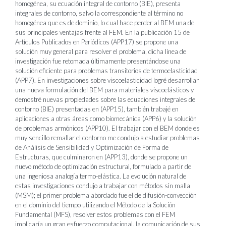
homogénea, su ecuación integral de contorno (BIE), presenta
integrales de contorno, salvo la correspondiente al término no
homogénea que es de dominio, lo cual hace perder al BEM una de
sus principales ventajas frente al FEM. En la publicación 15 de
Artículos Publicados en Periódicos (APP17) se propone una
solución muy general para resolver el problema, dicha línea de
investigación fue retomada últimamente presentándose una
solución eficiente para problemas transitorios de termoelasticidad
(APP7). En investigaciones sobre viscoelasticidad logré desarrollar
una nueva formulación del BEM para materiales viscoelásticos y
demostré nuevas propiedades sobre las ecuaciones integrales de
contorno (BIE) presentadas en (APP15), también trabajé en
aplicaciones a otras áreas como biomecánica (APP6) y la solución
de problemas armónicos (APP10). El trabajar con el BEM donde es
muy sencillo remallar el contorno me condujo a estudiar problemas
de Análisis de Sensibilidad y Optimización de Forma de
Estructuras, que culminaron en (APP13), donde se propone un
nuevo método de optimización estructural, formulado a partir de
una ingeniosa analogía termo-elástica. La evolución natural de
estas investigaciones condujo a trabajar con métodos sin malla
(MSM); el primer problema abordado fue el de difusión-convección
en el dominio del tiempo utilizando el Método de la Solución
Fundamental (MFS), resolver estos problemas con el FEM
implicaría un gran esfuerzo computacional, la comunicación de sus