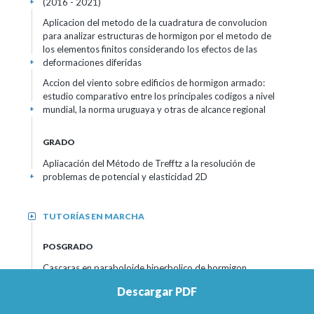
(2016 - 2021)
+
Aplicacion del metodo de la cuadratura de convolucion
para analizar estructuras de hormigon por el metodo de
los elementos finitos considerando los efectos de las
deformaciones diferidas
+
Accion del viento sobre edificios de hormigon armado:
estudio comparativo entre los principales codigos a nivel
mundial, la norma uruguaya y otras de alcance regional
+
GRADO
Apliacación del Método de Trefftz a la resolución de
problemas de potencial y elasticidad 2D
+
TUTORÍAS EN MARCHA
+
POSGRADO
Cascaras en paraboloide hiperbolico de hormigon
armado
(2022)
+
Descargar PDF
Diseño sísmico por desempeño para edificaciones