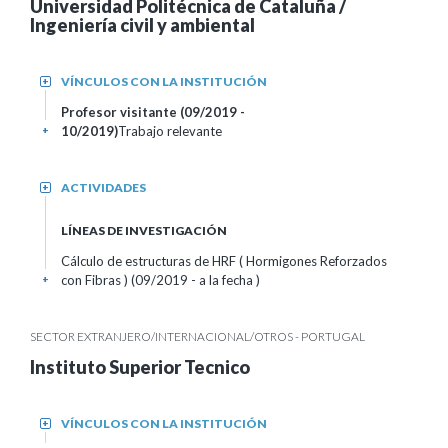
Universidad Politécnica de Cataluña /
Ingeniería civil y ambiental
VÍNCULOS CON LA INSTITUCIÓN
+
Profesor visitante (09/2019 -
10/2019)
Trabajo relevante
+
ACTIVIDADES
+
LÍNEAS DE INVESTIGACIÓN
Cálculo de estructuras de HRF ( Hormigones Reforzados
con Fibras ) (09/2019 - a la fecha )
+
SECTOR EXTRANJERO/INTERNACIONAL/OTROS - PORTUGAL
Instituto Superior Tecnico
VÍNCULOS CON LA INSTITUCIÓN
+