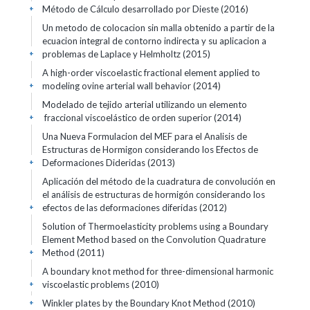
Método de Cálculo desarrollado por Dieste (2016)
+
Un metodo de colocacion sin malla obtenido a partir de la
ecuacion integral de contorno indirecta y su aplicacion a
problemas de Laplace y Helmholtz (2015)
+
A high-order viscoelastic fractional element applied to
modeling ovine arterial wall behavior (2014)
+
Modelado de tejido arterial utilizando un elemento
fraccional viscoelástico de orden superior (2014)
+
Una Nueva Formulacion del MEF para el Analisis de
Estructuras de Hormigon considerando los Efectos de
Deformaciones Dideridas (2013)
+
Aplicación del método de la cuadratura de convolución en
el análisis de estructuras de hormigón considerando los
efectos de las deformaciones diferidas (2012)
+
Solution of Thermoelasticity problems using a Boundary
Element Method based on the Convolution Quadrature
Method (2011)
+
A boundary knot method for three-dimensional harmonic
viscoelastic problems (2010)
+
Winkler plates by the Boundary Knot Method (2010)
+