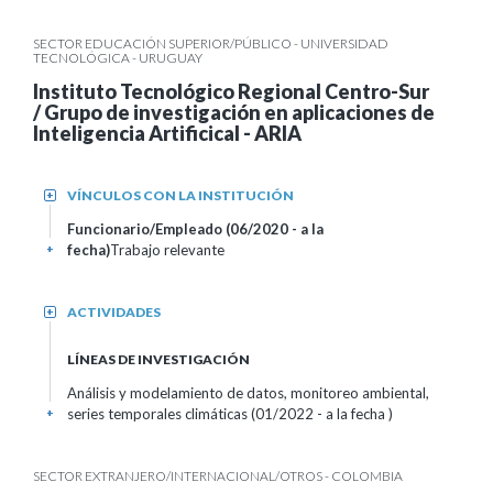
SECTOR EDUCACIÓN SUPERIOR/PÚBLICO - UNIVERSIDAD
TECNOLÓGICA - URUGUAY
Instituto Tecnológico Regional Centro-Sur
/ Grupo de investigación en aplicaciones de
Inteligencia Artificical - ARIA
VÍNCULOS CON LA INSTITUCIÓN
+
Funcionario/Empleado (06/2020 - a la
fecha)
Trabajo relevante
+
ACTIVIDADES
+
LÍNEAS DE INVESTIGACIÓN
Análisis y modelamiento de datos, monitoreo ambiental,
series temporales climáticas (01/2022 - a la fecha )
+
SECTOR EXTRANJERO/INTERNACIONAL/OTROS - COLOMBIA