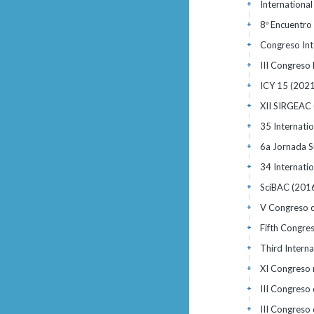
Internationa
+
8º Encuentro
+
Congreso Int
+
III Congreso 
+
ICY 15
(2021
+
XII SIRGEAC
+
35 Internati
+
6a Jornada S
+
34 Internati
+
SciBAC
(201
+
V Congreso d
+
Fifth Congre
+
Third Interna
+
XI Congreso 
+
III Congreso
+
III Congreso
+