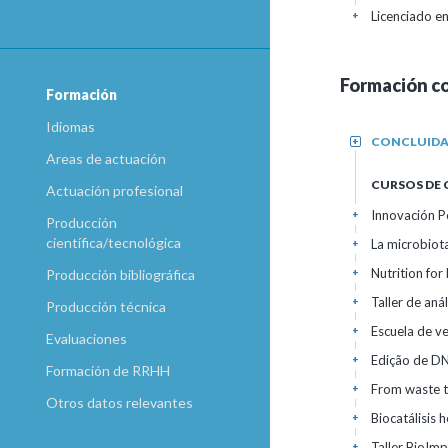
Licenciado e
+
Formación c
Formación
Idiomas
CONCLUID
+
Areas de actuación
CURSOS DE
Actuación profesional
Innovación P
+
Producción
científica/tecnológica
La microbiota
+
Nutrition for
+
Producción bibliográfica
Taller de aná
+
Producción técnica
Escuela de v
+
Evaluaciones
Edição de DN
+
Formación de RRHH
From waste t
+
Otros datos relevantes
Biocatálisis 
+
Taller BioIm
+