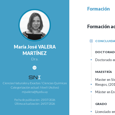
Formación
Formación a
CONCLUID
+
María José VALERA
DOCTORAD
MARTÍNEZ
Dra.
Doctorado en
+
MAESTRÍA
Master en Si
Ciencias Naturales y Exactas / Ciencias Químicas
Riesgos, (20
+
Categorización actual: Nivel I (Activo)
Máster en En
mjvalera@fq.edu.uy
+
Fecha de publicación: 25/07/2026
GRADO
Última actualización: 24/07/2026
Licenciado e
+