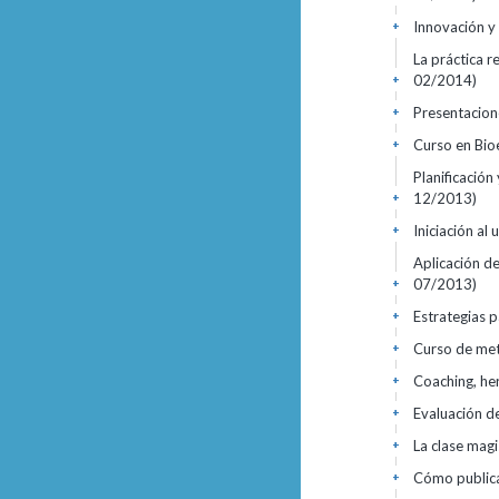
Innovación y 
+
La práctica r
02/2014)
+
Presentacion
+
Curso en Bio
+
Planificación
12/2013)
+
Iniciación al
+
Aplicación de
07/2013)
+
Estrategias p
+
Curso de me
+
Coaching, he
+
Evaluación d
+
La clase magi
+
Cómo public
+