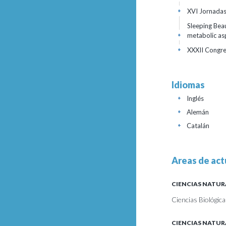
XVI Jornadas
+
Sleeping Bea
metabolic as
+
XXXII Congre
+
Idiomas
Inglés
+
Alemán
+
Catalán
+
Areas de act
CIENCIAS NATUR
Ciencias Biológica
CIENCIAS NATUR