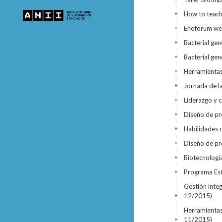
How to teach
+
Enoforum w
+
Bacterial ge
+
Bacterial ge
+
Herramientas 
+
Jornada de l
+
Liderazgo y 
+
Diseño de pr
+
Habilidades c
+
Diseño de pr
+
Biotecnologí
+
Programa Es
+
Gestión inte
12/2015)
+
Herramientas 
11/2015)
+