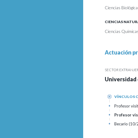
Ciencias Biológica
CIENCIAS NATUR
Ciencias Química
Actuación pr
SECTOR EXTRANJE
Universidad 
VÍNCULOS C
+
Profesor visi
+
Profesor vi
+
Becario (10/
+