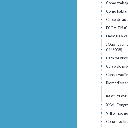
Cómo trabaja
+
Cómo hablar
+
Curso de apt
+
ECOVITIS
(0
+
Enología y c
+
¿Qué hacemos 
04/2008)
+
Cata de vino
+
Curso de prot
+
Conservación
+
Biomedicina 
+
PARTICIPAC
XXVII Congre
+
VIII Simpos
+
Congreso Int
+