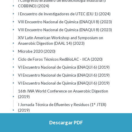
I Congresso Brasileiro de Biotecnología Industrial (I
COBBIND)
(2024)
+
I Encuentro de Investigadores de UTEC (EIU 1)
(2024)
+
VIII Encuentro Nacional de Química (ENAQUI 8)
(2023)
+
VIII Encuentro Nacional de Química (ENAQUI 8)
(2023)
+
XIV Latin American Workshop and Symposium on
Anaerobic Digestion (DAAL 14)
(2023)
+
Microbe 2020
(2020)
+
Ciclo de Foros Técnicos RedBioLAC - IICA
(2020)
+
VI Encuentro Nacional de Química (ENAQUI 6)
(2019)
+
VI Encuentro Nacional de Química (ENAQUI 6)
(2019)
+
VI Encuentro Nacional de Química (ENAQUI 6)
(2019)
+
16th IWA World Conference on Anaerobic Digestion
(2019)
+
I Jornada Técnica de Efluentes y Residuos (1° JTER)
(2019)
+
VI Simpósio Internacional sobre Gerenciamento de
Descargar PDF
Resíduos Agropecuários e Agroindustriais (VI SIGERA)
(2019)
+