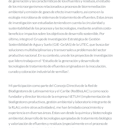
de generación y las características de los efluentes y residuos, el estudio
de los microorganismos relacionados a procesos de biorremediación
ambiental y emisión de gases de efecto invernadero, así como en la
ecología microbiana de sistemas de tratamiento de efluentes. Estas áreas
de investigación son estudiadas teniendo en cuenta la circularidad y
sustentabilidad de los procesos y las tecnologías, mediante análisis costo-
beneficio e impactos sobre los objetivos de desarrollo sostenible. Por
último, integro el
Grupo de Investigación Estratégica de Gestión
Sostenibilidad de Agua y Suelo (GIE-GeSAS) de la UTEC, que busca dar
soluciones multidisciplinarias y transversales a problemas del sector
productivo nacional. En su contexto, uno de los proyectos de investigación
que lidero trabaja en el "Estudio de la generación y desarrollo de
tecnologías de tratamiento de efluentes originados en la inoculación,
curado y coloración industrial de semillas".
Mi participación como parte del Concejo Directivo de la Red de
Biodigestores de Latinoamérica y el Caribe (RedBioLAC) y como socio
fundador y director técnico de la empresa NETUM (implementación de
biodigestores productivos, gestión ambiental y laboratorio integrante de
la RLAU, entre otras actividades), me han brindado conocimiento y
experiencia en diversas áreas. Estas van desde la
química y biotecnología
ambiental, desarrollo de tecnologías apropiadas de tratamiento biológico
y valorización de efluentes y residuos (especialmente en el proceso de