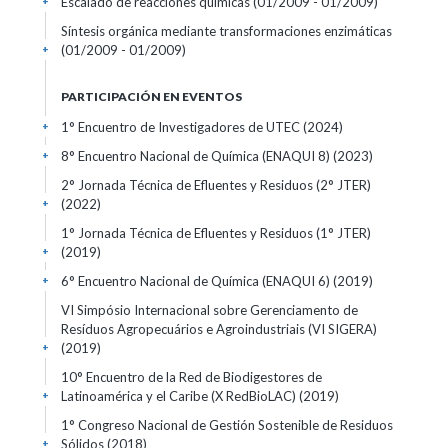
Escalado de reacciones químicas
(01/2009 - 01/2009)
+
Síntesis orgánica mediante transformaciones enzimáticas
(01/2009 - 01/2009)
+
PARTICIPACIÓN EN EVENTOS
1° Encuentro de Investigadores de UTEC
(2024)
+
8° Encuentro Nacional de Química (ENAQUI 8)
(2023)
+
2° Jornada Técnica de Efluentes y Residuos (2° JTER)
(2022)
+
1° Jornada Técnica de Efluentes y Residuos (1° JTER)
(2019)
+
6° Encuentro Nacional de Química (ENAQUI 6)
(2019)
+
VI Simpósio Internacional sobre Gerenciamento de
Resíduos Agropecuários e Agroindustriais (VI SIGERA)
(2019)
+
10° Encuentro de la Red de Biodigestores de
Latinoamérica y el Caribe (X RedBioLAC)
(2019)
+
1° Congreso Nacional de Gestión Sostenible de Residuos
Sólidos
(2018)
+