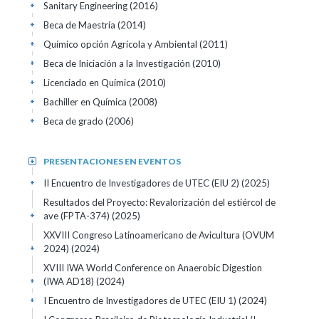
Sanitary Engineering
(2016)
+
Beca de Maestría
(2014)
+
Químico opción Agrícola y Ambiental
(2011)
+
Beca de Iniciación a la Investigación
(2010)
+
Licenciado en Química
(2010)
+
Bachiller en Química
(2008)
+
Beca de grado
(2006)
+
PRESENTACIONES EN EVENTOS
+
II Encuentro de Investigadores de UTEC (EIU 2)
(2025)
+
Resultados del Proyecto: Revalorización del estiércol de
ave (FPTA-374)
(2025)
+
XXVIII Congreso Latinoamericano de Avicultura (OVUM
2024)
(2024)
+
XVIII IWA World Conference on Anaerobic Digestion
(IWA AD18)
(2024)
+
I Encuentro de Investigadores de UTEC (EIU 1)
(2024)
+