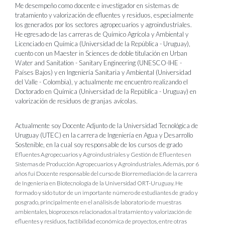
Me desempeño como docente e investigador en sistemas de
tratamiento y valorización de efluentes y residuos, especialmente
los generados por los sectores agropecuarios y agroindustriales.
He egresado de las carreras de Químico Agrícola y Ambiental y
Licenciado en Química (Universidad de la República - Uruguay),
cuento con un Maester in Sciences de doble titulación en Urban
Water and Sanitation - Sanitary Engineering (UNESCO-IHE -
Países Bajos) y en Ingeniería Sanitaria y Ambiental (Universidad
del Valle - Colombia), y actualmente me encuentro realizando el
Doctorado en Química (Universidad de la República - Uruguay) en
valorización de residuos de granjas avícolas.
Actualmente soy Docente Adjunto de la Universidad Tecnológica de
Uruguay (UTEC) en la carrera de Ingeniería en Agua y Desarrollo
Sostenible, en la cual soy responsable de los cursos de grado
Efluentes Agropecuarios y Agroindustriales y Gestión de Efluentes en
Sistemas de Producción Agropecuarios y Agroindustriales. Además, por 6
años fui Docente responsable del curso de Biorremediación de la carrera
de Ingeniería en Biotecnología de la Universidad ORT-Uruguay. He
formado y sido tutor de un importante número de estudiantes de grado y
posgrado, principalmente en el análisis de laboratorio de muestras
ambientales, bioprocesos relacionados al tratamiento y valorización de
efluentes y residuos, factibilidad económica de proyectos, entre otras