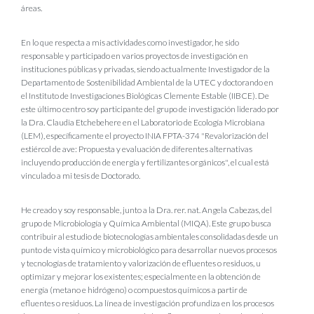
áreas.
En lo que respecta a mis actividades como investigador, he sido
responsable y participado en varios proyectos de investigación en
instituciones públicas y privadas, siendo actualmente Investigador de la
Departamento de Sostenibilidad Ambiental de la UTEC y doctorando en
el Instituto de Investigaciones Biológicas Clemente Estable (IIBCE). De
este último centro soy participante del grupo de investigación liderado por
la Dra. Claudia Etchebehere en el Laboratorio de Ecología Microbiana
(LEM), específicamente el proyecto INIA FPTA-374 "Revalorización del
estiércol de ave: Propuesta y evaluación de diferentes alternativas
incluyendo producción de energía y fertilizantes orgánicos", el cual está
vinculado a mi tesis de Doctorado.
He creado y soy responsable, junto a la Dra. rer. nat. Angela Cabezas, del
grupo de Microbiología y Química Ambiental (MIQA). Este grupo busca
contribuir al estudio de biotecnologías ambientales consolidadas desde un
punto de vista químico y microbiológico para desarrollar nuevos procesos
y tecnologías de tratamiento y valorización de efluentes o residuos, u
optimizar y mejorar los existentes; especialmente en la obtención de
energía (metano e hidrógeno) o compuestos químicos a partir de
efluentes o residuos. La línea de investigación profundiza en los procesos