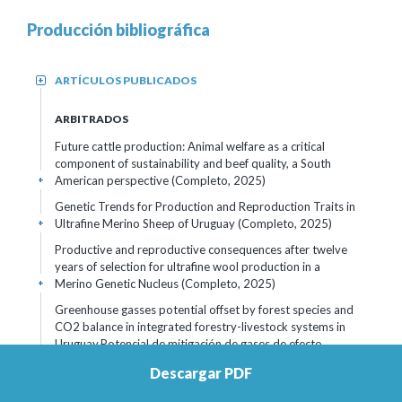
Producción bibliográfica
ARTÍCULOS PUBLICADOS
+
ARBITRADOS
Future cattle production: Animal welfare as a critical
component of sustainability and beef quality, a South
American perspective (Completo, 2025)
+
Genetic Trends for Production and Reproduction Traits in
Ultrafine Merino Sheep of Uruguay (Completo, 2025)
+
Productive and reproductive consequences after twelve
years of selection for ultrafine wool production in a
Merino Genetic Nucleus (Completo, 2025)
+
Greenhouse gasses potential offset by forest species and
CO2 balance in integrated forestry-livestock systems in
Uruguay,Potencial de mitigación de gases de efecto
invernadero por plantaciones forestales y balance de
Descargar PDF
CO2 en sistemas integrados ganadería-forestación en
Uruguay,Potencial de mitigação de gases de efeito estufa