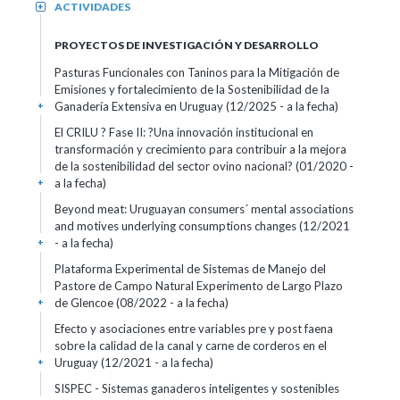
ACTIVIDADES
+
PROYECTOS DE INVESTIGACIÓN Y DESARROLLO
Pasturas Funcionales con Taninos para la Mitigación de
Emisiones y fortalecimiento de la Sostenibilidad de la
Ganadería Extensiva en Uruguay (12/2025 - a la fecha)
+
El CRILU ? Fase II: ?Una innovación institucional en
transformación y crecimiento para contribuir a la mejora
de la sostenibilidad del sector ovino nacional? (01/2020 -
a la fecha)
+
Beyond meat: Uruguayan consumers´ mental associations
and motives underlying consumptions changes (12/2021
- a la fecha)
+
Plataforma Experimental de Sistemas de Manejo del
Pastore de Campo Natural Experimento de Largo Plazo
de Glencoe (08/2022 - a la fecha)
+
Efecto y asociaciones entre variables pre y post faena
sobre la calidad de la canal y carne de corderos en el
Uruguay (12/2021 - a la fecha)
+
SISPEC - Sistemas ganaderos inteligentes y sostenibles