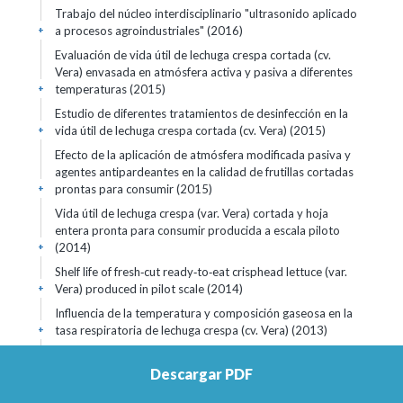
Trabajo del núcleo interdisciplinario "ultrasonido aplicado
a procesos agroindustriales" (2016)
+
Evaluación de vida útil de lechuga crespa cortada (cv.
Vera) envasada en atmósfera activa y pasiva a diferentes
temperaturas (2015)
+
Estudio de diferentes tratamientos de desinfección en la
vida útil de lechuga crespa cortada (cv. Vera) (2015)
+
Efecto de la aplicación de atmósfera modificada pasiva y
agentes antipardeantes en la calidad de frutillas cortadas
prontas para consumir (2015)
+
Vida útil de lechuga crespa (var. Vera) cortada y hoja
entera pronta para consumir producida a escala piloto
(2014)
+
Shelf life of fresh‐cut ready‐to‐eat crisphead lettuce (var.
Vera) produced in pilot scale (2014)
+
Influencia de la temperatura y composición gaseosa en la
tasa respiratoria de lechuga crespa (cv. Vera) (2013)
+
Influencia de la desinfección y el tipo de corte en la
vida útil de lechuga crespa (c.v. Vera) envasada en
Descargar PDF
atmósfera modificada (2013)
Trabajo relevante
+