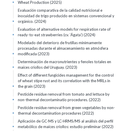
Wheat Production (2025)
+
Evaluación comparativa de la calidad nutricional e
inocuidad de trigo producido en sistemas convencional y
orgánico. (2024)
+
Evaluation of alternative models for respiration rate of
ready-to-eat strawberries (cv. ‘Ágata’) (2024)
+
Modelado del deterioro de frutillas mínimamente
procesadas durante el almacenamiento en atmósfera
modificada (2023)
+
Determinación de macronutrientes y fenoles totales en
maíces criollos del Uruguay. (2023)
+
Effect of different fungicides management for the control
of wheat stipe rust and its correlation with the MRLs in
the grain (2023)
+
Pesticide residue removal from tomato and lettuce by
non-thermal decontaminatio procedures. (2022)
+
Pesticide residue removal from green vegetables by non-
thermal decontamination procedures (2022)
+
Aplicación de GC-MS y LC-HRMS/MS al análisis del perfil
metabólico de maíces criollos: estudio preliminar (2022)
+