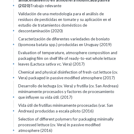
almacenamiento en atmósfera modificada pasiva
(2020)
Trabajo relevante
+
Validación de una metodología para el análisis de
residuos de pesticidas en tomate y su aplicación en el
estudio de tratamientos domésticos de
descontaminación (2020)
+
Caracterización de diferentes variedades de boniato
(Ipomoea batata spp.) producidas en Uruguay (2019)
+
Evaluation of temperature, atmosphere composition and
packaging film on shelf life of ready-to-eat whole lettuce
leaves (Lactuca sativa vc. Vera) (2017)
+
Chemical and physical disinfection of fresh-cut lettuce (cv.
Vera) packaged in passive modified atmosphere (2017)
+
Desarrollo de lechuga (cv. Vera) y frutilla (cv. San Andreas)
mínimamente procesados y factores de procesamiento
que influyen su vida útil. (2017)
+
Vida útil de frutillas mínimamente procesadas (var. San
Andreas) producidas a escala piloto (2016)
+
Selection of different polymers for packaging minimally
processed lettuce (cv. Vera) in passive modified
atmosphere (2016)
+