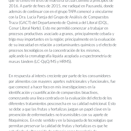
que se centró mi tesis de maestría la cual culminó a principios de
2016. A partir de fines de 2015, me radiqué en Paysandú, donde
además de continuar con en el grupo TAPA comencé a vincularme
con la Dra. Lucía Pareja del Grupo de Análisis de Compuestos
Traza (GACT) del Departamento de Química del Litoral (DQL,
Cenur Litoral Norte). Esto me permitió comenzar a trabajar en
procesos productivos asociado a granos, principalmente cebada y
trigo muy importantes en la región; principalmente en la evaluación
de su inocuidad en relación a contaminantes químicos y el efecto de
procesos tecnológicos en la concentración de los mismos,
aplicando la cromatografía líquida acoplada a espectrometría de
masas tándem (LC-QqQ/MS y HRMS).
En respuesta al interés creciente por parte de los consumidores
por alimentos con mayores aportes nutricionales y funcionales, fue
que comencé a hacer foco en mis investigaciones en la
identificación y cuantificación de compuestos bioactivos,
comenzando una línea centrada en la evaluación del efecto de los
diferentes tratamientos poscosecha en su calidad nutricional. Esto
se debe a que las frutas y hortalizas juegan un papel clave en la
prevención de enfermedades no trasmisibles con su aporte de
fitoquímicos. En este sentido y en la búsqueda de tecnologías que
permitan preservar la calidad de frutas y hortalizas es que he