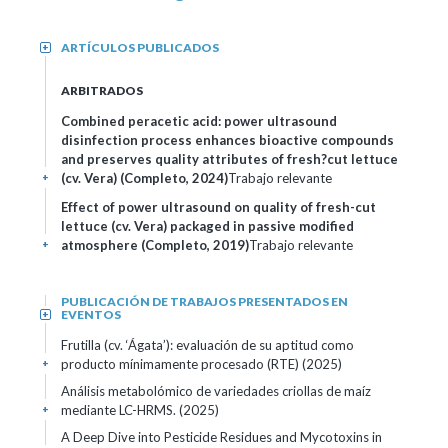
ARTÍCULOS PUBLICADOS
+
ARBITRADOS
Combined peracetic acid: power ultrasound
disinfection process enhances bioactive compounds
and preserves quality attributes of fresh?cut lettuce
(cv. Vera) (Completo, 2024)
Trabajo relevante
+
Effect of power ultrasound on quality of fresh-cut
lettuce (cv. Vera) packaged in passive modified
atmosphere (Completo, 2019)
Trabajo relevante
+
PUBLICACIÓN DE TRABAJOS PRESENTADOS EN
EVENTOS
+
Frutilla (cv. ‘Ágata’): evaluación de su aptitud como
producto mínimamente procesado (RTE) (2025)
+
Análisis metabolómico de variedades criollas de maíz
mediante LC-HRMS. (2025)
+
A Deep Dive into Pesticide Residues and Mycotoxins in