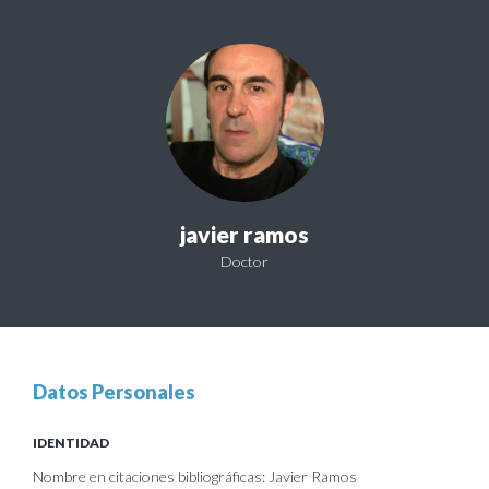
javier ramos
Doctor
Datos Personales
IDENTIDAD
Nombre en citaciones bibliográficas: Javier Ramos