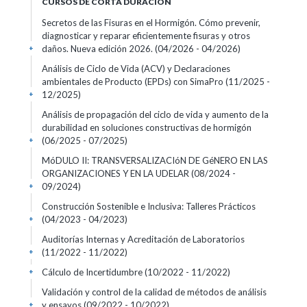
CURSOS DE CORTA DURACIÓN
Secretos de las Fisuras en el Hormigón. Cómo prevenir,
diagnosticar y reparar eficientemente fisuras y otros
daños. Nueva edición 2026.
(04/2026 - 04/2026)
+
Análisis de Ciclo de Vida (ACV) y Declaraciones
ambientales de Producto (EPDs) con SimaPro
(11/2025 -
12/2025)
+
Análisis de propagación del ciclo de vida y aumento de la
durabilidad en soluciones constructivas de hormigón
(06/2025 - 07/2025)
+
MóDULO II: TRANSVERSALIZACIóN DE GéNERO EN LAS
ORGANIZACIONES Y EN LA UDELAR
(08/2024 -
09/2024)
+
Construcción Sostenible e Inclusiva: Talleres Prácticos
(04/2023 - 04/2023)
+
Auditorías Internas y Acreditación de Laboratorios
(11/2022 - 11/2022)
+
Cálculo de Incertidumbre
(10/2022 - 11/2022)
+
Validación y control de la calidad de métodos de análisis
y ensayos
(09/2022 - 10/2022)
+