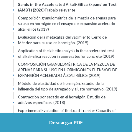
Sands in the Accelerated Alkali-Silica Expansion Test
(AMBT) (2020)
Trabajo relevante
+
Composición granulométrica de la mezcla de arenas para
su uso en hormigón en el ensayo de expansión acelerado
álcali-sílice (2019)
+
Evaluación de la metacaliza del yacimiento Cerro de
Méndez para su uso en hormigón. (2019)
+
Application of the kinetic analysis in the accelerated test
of alkali-silica reaction in aggregates for concrete (2019)
+
COMPOSICIÓN GRANULOMÉTRICA DE LA MEZCLA DE
ARENAS PARA SU USO EN HORMIGÓN EN EL ENSAYO DE
EXPANSIÓN ACELERADO ÁLCALI-SÍLICE (2019)
+
Módulo de elasticidad del hormigón. Estudio de la
influencia del tipo de agregado y ajuste normativo. (2019)
+
Contracción por secado en el hormigón. Estudio de
aditivos específicos. (2018)
+
Experimental Evaluation of the Load Transfer Capacity of
the Block Joints using the FWD in Concrete Block Paving
(2018)
+
Descargar PDF
Ensayo de carga en una viga para la determinación de su