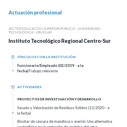
Actuación profesional
SECTOR EDUCACIÓN SUPERIOR/PÚBLICO - UNIVERSIDAD
TECNOLÓGICA - URUGUAY
Instituto Tecnológico Regional Centro-Sur
VÍNCULOS CON LA INSTITUCIÓN
+
Funcionario/Empleado (02/2019 - a la
fecha)
Trabajo relevante
+
ACTIVIDADES
+
PROYECTOS DE INVESTIGACIÓN Y DESARROLLO
Secado y Valorización de Residuos Sólidos (12/2020 - a
la fecha)
+
Biochar de cáscara de mandioca y aserrín: Una alternativa
sostenible para la remoción de arsénico del agua.