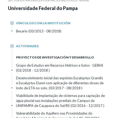
SECTOR EXTRANJERO/INTERNACIONAL/OTROS - BRASIL
Universidade Federal do Pampa
VÍNCULOS CON LA INSTITUCIÓN
+
Becario (03/2013 - 08/2018)
+
ACTIVIDADES
+
PROYECTOS DE INVESTIGACIÓN Y DESARROLLO
Grupo de Estudos em Recursos Hídricos e Solos - GERHS
(02/2018 - 12/2018 )
+
Desenvolvimento inicial das espécies Eucalyptus Grandis
e Eucalyptus Dunni com aplicação de diferentes doses de
lodo de ETA no solo. (03/2017 - 08/2018 )
+
Viabilidade de implantação de cisternas para captação de
água pluvial nas instalações prediais do Campus da
UNIPAMPA de Caçapava do Sul/RS (02/2016 - 12/2017 )
+
Vulnerabilidade do Aquífero nas Proximidades do