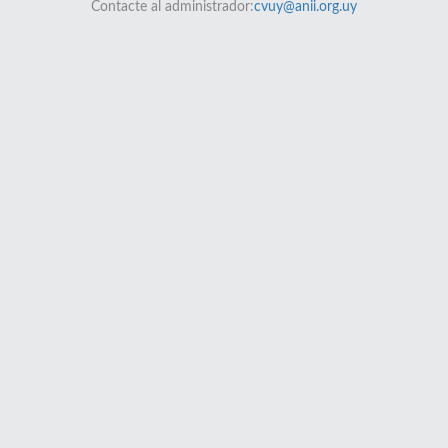
Contacte al administrador:
cvuy@anii.org.uy