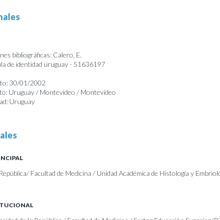
nales
es bibliográficas: Calero, E.
a de identidad uruguay - 51636197
nto: 30/01/2002
nto: Uruguay / Montevideo / Montevideo
dad: Uruguay
ales
INCIPAL
República/ Facultad de Medicina / Unidad Académica de Histología y Embriolo
ITUCIONAL