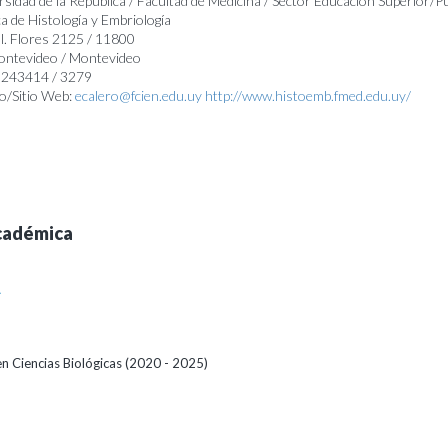
rsidad de la República / Facultad de Medicina / Sector Educación Superior/P
a de Histología y Embriología
al. Flores 2125 / 11800
Montevideo / Montevideo
29243414 / 3279
o/Sitio Web:
ecalero@fcien.edu.uy
http://www.histoemb.fmed.edu.uy/
cadémica
A
en Ciencias Biológicas (2020 - 2025)