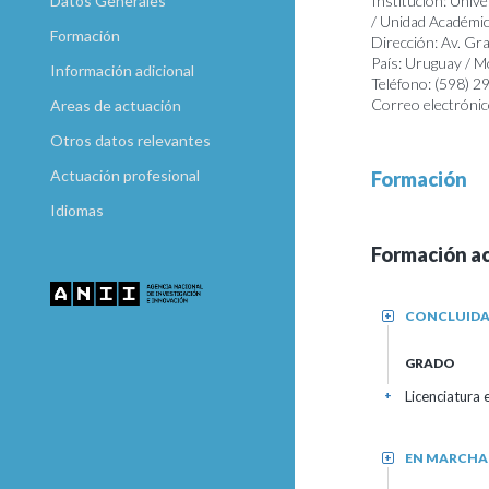
Datos Generales
Institución: Unive
/ Unidad Académic
Formación
Dirección: Av. Gr
País: Uruguay / 
Información adicional
Teléfono: (598) 
Correo electrónic
Areas de actuación
Otros datos relevantes
Actuación profesional
Formación
Idiomas
Formación a
CONCLUID
+
GRADO
Licenciatura 
+
EN MARCHA
+