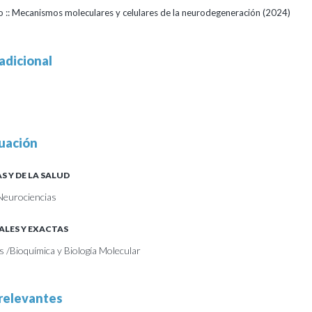
o :: Mecanismos moleculares y celulares de la neurodegeneración
(2024)
adicional
uación
S Y DE LA SALUD
Neurociencias
ALES Y EXACTAS
s /Bioquímica y Biología Molecular
relevantes