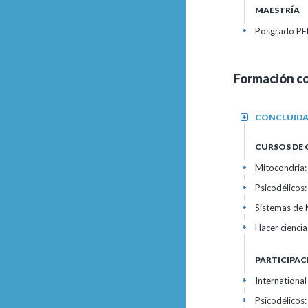
MAESTRÍA
Posgrado PE
+
Formación c
CONCLUID
+
CURSOS DE
Mitocondria:
+
Psicodélicos:
+
Sistemas de 
+
Hacer ciencia
+
PARTICIPAC
Internationa
+
Psicodélicos:
+