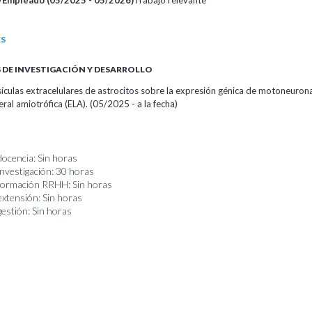
/Empleado (05/2025 - 05/2026)
Trabajo relevante
ES
DE INVESTIGACIÓN Y DESARROLLO
sículas extracelulares de astrocitos sobre la expresión génica de motoneurona
teral amiotrófica (ELA). (05/2025 - a la fecha)
docencia: Sin horas
investigación: 30 horas
 formación RRHH: Sin horas
extensión: Sin horas
gestión: Sin horas