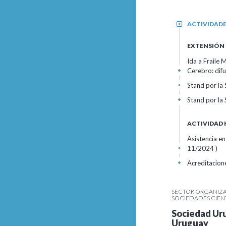
ACTIVIDAD
+
EXTENSIÓN
Ida a Fraile 
Cerebro: dif
+
Stand por la
+
Stand por la
+
ACTIVIDAD
Asistencia en
11/2024 )
+
Acreditacion
+
SECTOR ORGANIZAC
SOCIEDADES CIEN
Sociedad Uru
Uruguay