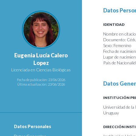
Datos Perso
IDENTIDAD
Nombre en citacion
Documento: Cédul
Sexo: Femenino
Fecha de nacimie
Eugenia Lucía Calero
Lugar de nacimie
Lopez
País de Nacionali
Licenciada en Ciencias Biológicas
Fecha de publicación: 23/06/2026
Datos Gener
Última actualización: 23/06/2026
INSTITUCIÓN PR
Universidad de la 
Uruguay
Datos Personales
DIRECCIÓN INST