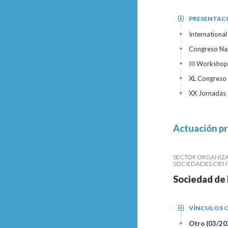
PRESENTAC
+
Internationa
+
Congreso Nac
+
III Workshop
+
XL Congreso 
+
XX Jornadas 
+
Actuación pr
SECTOR ORGANIZAC
SOCIEDADES CIEN
Sociedad de
VÍNCULOS C
+
Otro (03/202
+