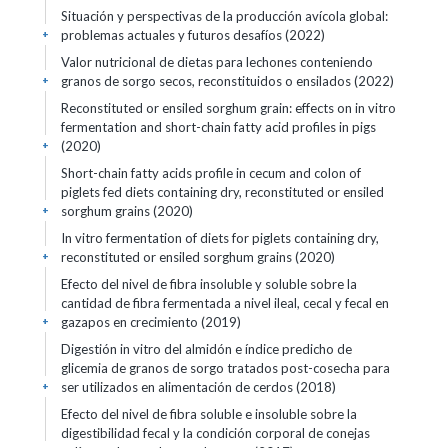
Situación y perspectivas de la producción avícola global:
problemas actuales y futuros desafíos (2022)
+
Valor nutricional de dietas para lechones conteniendo
granos de sorgo secos, reconstituidos o ensilados (2022)
+
Reconstituted or ensiled sorghum grain: effects on in vitro
fermentation and short-chain fatty acid profiles in pigs
(2020)
+
Short-chain fatty acids profile in cecum and colon of
piglets fed diets containing dry, reconstituted or ensiled
sorghum grains (2020)
+
In vitro fermentation of diets for piglets containing dry,
reconstituted or ensiled sorghum grains (2020)
+
Efecto del nivel de fibra insoluble y soluble sobre la
cantidad de fibra fermentada a nivel ileal, cecal y fecal en
gazapos en crecimiento (2019)
+
Digestión in vitro del almidón e índice predicho de
glicemia de granos de sorgo tratados post-cosecha para
ser utilizados en alimentación de cerdos (2018)
+
Efecto del nivel de fibra soluble e insoluble sobre la
digestibilidad fecal y la condición corporal de conejas