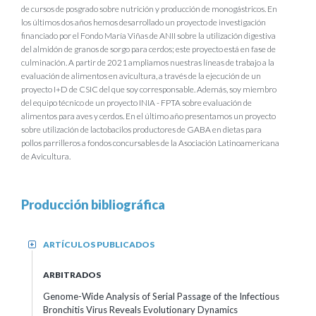
de cursos de posgrado sobre nutrición y producción de monogástricos. En
los últimos dos años hemos desarrollado un proyecto de investigación
financiado por el Fondo María Viñas de ANII sobre la utilización digestiva
del almidón de granos de sorgo para cerdos; este proyecto está en fase de
culminación. A partir de 2021 ampliamos nuestras líneas de trabajo a la
evaluación de alimentos en avicultura, a través de la ejecución de un
proyecto I+D de CSIC del que soy corresponsable. Además, soy miembro
del equipo técnico de un proyecto INIA - FPTA sobre evaluación de
alimentos para aves y cerdos. En el último año presentamos un proyecto
sobre utilización de lactobacilos productores de GABA en dietas para
pollos parrilleros a fondos concursables de la Asociación Latinoamericana
de Avicultura.
Producción bibliográfica
ARTÍCULOS PUBLICADOS
+
ARBITRADOS
Genome-Wide Analysis of Serial Passage of the Infectious
Bronchitis Virus Reveals Evolutionary Dynamics