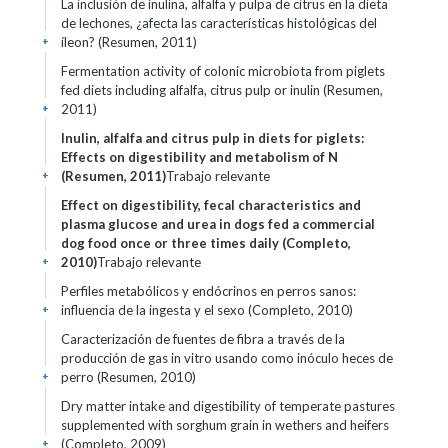
La inclusión de inulina, alfalfa y pulpa de citrus en la dieta
de lechones, ¿afecta las características histológicas del
íleon? (Resumen, 2011)
+
Fermentation activity of colonic microbiota from piglets
fed diets including alfalfa, citrus pulp or inulin (Resumen,
2011)
+
Inulin, alfalfa and citrus pulp in diets for piglets:
Effects on digestibility and metabolism of N
(Resumen, 2011)
Trabajo relevante
+
Effect on digestibility, fecal characteristics and
plasma glucose and urea in dogs fed a commercial
dog food once or three times daily (Completo,
2010)
Trabajo relevante
+
Perfiles metabólicos y endócrinos en perros sanos:
influencia de la ingesta y el sexo (Completo, 2010)
+
Caracterización de fuentes de fibra a través de la
producción de gas in vitro usando como inóculo heces de
perro (Resumen, 2010)
+
Dry matter intake and digestibility of temperate pastures
supplemented with sorghum grain in wethers and heifers
(Completo, 2009)
+