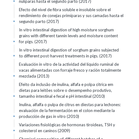
nulíparas hasta el segundo parto (2017)
+
Efecto del nivel de fibra soluble e insoluble sobre el
rendimiento de conejas primíparas y sus camadas hasta el
segundo parto (2017)
+
In vitro intestinal digestion of high moisture sorghum
grains with different tannin levels and moisture content
for pigs. (2017)
+
In vitro intestinal digestion of sorghum grains subjected
to different post-harvest treatments in pigs. (2017)
+
Evaluación in vitro de la actividad del líquido ruminal de
vacas alimentadas con forraje fresco y ración totalmente
mezclada (2013)
+
Efeito da inclusão de inulina, alfafa e polpa cítrica em
dietas para leitões sobre o desempenho produtivo,
tamanho intestinal e fecal e pH intestinal (2010)
+
Inulina, alfalfa o pulpa de citrus en diestas para lechones:
evaluación de la fermentación en el colon mediante la
producción de gas in vitro (2010)
+
Variaciones fisiológicas de hormonas tiroideas, TSH y
colesterol en caninos (2009)
+