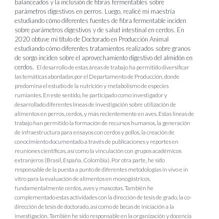
balanceados y la inclusión de fibras fermentables sobre
parámetros digestivos en perros. Luego, realicé mi maestría
estudiando cómo diferentes fuentes de fibra fermentable inciden
sobre parámetros digestivos y de salud intestinal en cerdos. En
2020 obtuve mi título de Doctorado en Producción Animal
estudiando cómo diferentes tratamientos realizados sobre granos
de sorgo inciden sobre el aprovechamiento digestivo del almidón en
cerdos.
El desarrollo de estas áreas de trabajo ha permitido diversificar
las temáticas abordadas por el Departamento de Producción, donde
predomina el estudio de la nutrición y metabolismo de especies
rumiantes. En este sentido, he participado como investigador y
desarrollado diferentes líneas de investigación sobre utilización de
alimentos en perros, cerdos, y más recientemente en aves. Estas líneas de
trabajo han permitido la formación de recursos humanos, la generación
de infraestructura para ensayos con cerdos y pollos, la creación de
conocimiento documentado a través de publicaciones y reportes en
reuniones científicas, así como la vinculación con grupos académicos
extranjeros (Brasil, España, Colombia). Por otra parte, he sido
responsable de la puesta a punto de diferentes metodologías in vivo e in
vitro para la evaluación de alimentos en monogástricos,
fundamentalmente cerdos, aves y mascotas. También he
complementado estas actividades con la dirección de tesis de grado, la co-
dirección de tesis de doctorado, así como de becas de iniciación a la
investigación. También he sido responsable en la organización y docencia