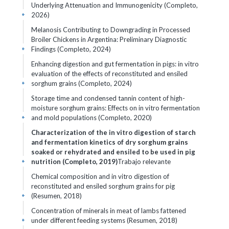
Underlying Attenuation and Immunogenicity (Completo,
2026)
+
Melanosis Contributing to Downgrading in Processed
Broiler Chickens in Argentina: Preliminary Diagnostic
Findings (Completo, 2024)
+
Enhancing digestion and gut fermentation in pigs: in vitro
evaluation of the effects of reconstituted and ensiled
sorghum grains (Completo, 2024)
+
Storage time and condensed tannin content of high-
moisture sorghum grains: Effects on in vitro fermentation
and mold populations (Completo, 2020)
+
Characterization of the in vitro digestion of starch
and fermentation kinetics of dry sorghum grains
soaked or rehydrated and ensiled to be used in pig
nutrition (Completo, 2019)
Trabajo relevante
+
Chemical composition and in vitro digestion of
reconstituted and ensiled sorghum grains for pig
(Resumen, 2018)
+
Concentration of minerals in meat of lambs fattened
under different feeding systems (Resumen, 2018)
+