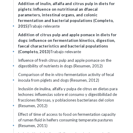
Addition of inulin, alfalfa and citrus pulp in diets for
piglets: Influence on nutritional an dfaecal
parameters, intestinal organs, and colonic
fermentation and bacterial populations (Completo,
2015)
Trabajo relevante
+
Addition of citrus pulp and apple pomace in diets for
dogs: influence on fermentation kinetics, digestion,
faecal characteristics and bacterial populations
(Completo, 2013)
Trabajo relevante
+
Influence of fresh citrus pulp and apple pomace on the
digestibility of nutrients in dogs (Resumen, 2012)
+
Comparison of the in vitro fermentation activity of fecal
inocula from piglets and dogs (Resumen, 2012)
+
Inclusión de inulina, alfalfa y pulpa de citrus en dietas para
lechones: influencias sobre el consumo y digestibilidad de
fracciones fibrosas, y poblaciones bacterianas del colon
(Resumen, 2012)
+
Effect of time of access to food on fermentation capacity
of rumen fluid in heifers consuming temperate pastures
(Resumen, 2011)
+