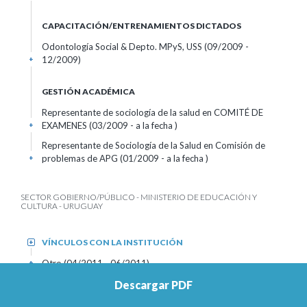
CAPACITACIÓN/ENTRENAMIENTOS DICTADOS
Odontología Social & Depto. MPyS, USS (09/2009 -
12/2009)
+
GESTIÓN ACADÉMICA
Representante de sociología de la salud en COMITÉ DE
EXAMENES (03/2009 - a la fecha )
+
Representante de Sociología de la Salud en Comisión de
problemas de APG (01/2009 - a la fecha )
+
SECTOR GOBIERNO/PÚBLICO - MINISTERIO DE EDUCACIÓN Y
CULTURA - URUGUAY
VÍNCULOS CON LA INSTITUCIÓN
+
Otro (04/2011 - 06/2011)
+
Descargar PDF
ACTIVIDADES
+