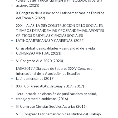
«Desafíos de la docencia integral y metodologías para la
acción».
(2023)
+
X Congreso de la Asociación Latinoamericana de Estudios
del Trabajo
(2022)
+
XXXIII ALAS: LA (RE) CONSTRUCCIÓN DE LO SOCIAL EN
TIEMPOS DE PANDEMIAS Y POSPANDEMIAS. APORTES
CRÍTICOS DESDE LAS CIENCIAS SOCIALES
LATINOAMERICANAS Y CARIBEÑAS.
(2022)
+
Crisis global, desigualdades y centralidad de la vida.
CONGRESO VIRTUAL
(2021)
+
VI Congreso ALA 2020
(2020)
+
LASA2017 / Diálogos de Saberes XXXV Congreso
Internacional de la Asociación de Estudios
Latinoamericanos
(2017)
+
XXXI Congreso ALAS. Uruguay 2017.
(2017)
+
1era Jornada de discusión de publicaciones en salud,
trabajo y medio ambiente.
(2016)
+
III Congreso Ciencias Sociales Agrarias
(2016)
+
VIII Congreso Latinoamericano de Estudios del Trabajo