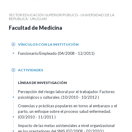
SECTOR EDUCACIÓN SUPERIOR/PÚBLICO - UNIVERSIDAD DE LA
REPÚBLICA - URUGUAY
Facultad de Medicina
VÍNCULOS CON LA INSTITUCIÓN
+
Funcionario/Empleado (04/2008 - 12/2011)
+
ACTIVIDADES
+
LÍNEAS DE INVESTIGACIÓN
Percepción del riesgo laboral por el trabajador. Factores
psicológicos y culturales. (10/2010 - 10/2012 )
+
Creencias y prácticas populares en torno al embarazo y el
parto, un enfoque sobre el proceso salud enfermedad.
(03/2010 - 11/2011 )
+
Impacto de las metas asistenciales a nivel organizacional
en los prestadores del SNIS (07/2009 - 02/2010 )
+