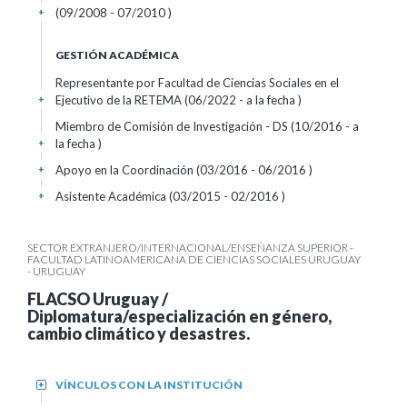
(09/2008 - 07/2010 )
+
GESTIÓN ACADÉMICA
Representante por Facultad de Ciencias Sociales en el
Ejecutivo de la RETEMA (06/2022 - a la fecha )
+
Miembro de Comisión de Investigación - DS (10/2016 - a
la fecha )
+
Apoyo en la Coordinación (03/2016 - 06/2016 )
+
Asistente Académica (03/2015 - 02/2016 )
+
SECTOR EXTRANJERO/INTERNACIONAL/ENSEÑANZA SUPERIOR -
FACULTAD LATINOAMERICANA DE CIENCIAS SOCIALES URUGUAY
- URUGUAY
FLACSO Uruguay /
Diplomatura/especialización en género,
cambio climático y desastres.
VÍNCULOS CON LA INSTITUCIÓN
+