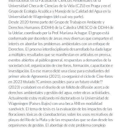
internacional: en la Facultad de Ciencias Ambientales de la
Universidad Checa de Ciencias de la Vida (CZU) en Praga y en el
Grupo de Ecología Acuática y Manejo de la Calidad del Agua en la
Universidad de Wageningen (del cual soy parte).
Desde 2020 formo parte del Grupo de Trabajo en Ambiente y
Derechos Humanos (DDHH) de la Cátedra UNESCO de DDHH de
la Udelar, coordinado por la Prof. Mariana Achugar. El grupo está
conformado por docentes de áreas muy diversas que comparten el
interés en abordar los problemas ambientales con un enfoque de
Derechos. El proceso interdisciplinario desarrollado ha dado lugar
a múltiples resultados que se manifiestan en artículos en prensa,
eventos abiertos al público general, respuestas a demandas de la
sociedad civil, organización de cine foros, formación, capacitación e
investigación. En ese marco dicté una clase para estudiantes del
primer año de Agronomía (2021), co-organicé el ciclo de Cine-foros
en 2023 titulado ?Caminos posibles para un futuro vivible??
(2023) y colaboré en el diseño de un folleto de difusión acerca de
derechos ambientales y gestión del agua, entre otras actividades.
Actualmente estoy realizando mi doctorado en la Universidad de
Wageningen (Países Bajos) con una beca ANII en modalidad
sandwich. El tema de tesis es la evaluación de los impactos de las
floraciones tóxicas de cianobacterias sobre los usos recreativos de
playas del Río de la Plata y de las respuestas que se dan desde los
organismos de gestión. El abordaje de este problema complejo