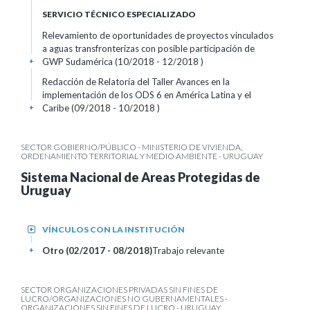
SERVICIO TÉCNICO ESPECIALIZADO
Relevamiento de oportunidades de proyectos vinculados
a aguas transfronterizas con posible participación de
GWP Sudamérica (10/2018 - 12/2018 )
+
Redacción de Relatoría del Taller Avances en la
implementación de los ODS 6 en América Latina y el
Caribe (09/2018 - 10/2018 )
+
SECTOR GOBIERNO/PÚBLICO - MINISTERIO DE VIVIENDA,
ORDENAMIENTO TERRITORIAL Y MEDIO AMBIENTE - URUGUAY
Sistema Nacional de Areas Protegidas de
Uruguay
VÍNCULOS CON LA INSTITUCIÓN
+
Otro (02/2017 - 08/2018)
Trabajo relevante
+
SECTOR ORGANIZACIONES PRIVADAS SIN FINES DE
LUCRO/ORGANIZACIONES NO GUBERNAMENTALES -
ORGANIZACIONES SIN FINES DE LUCRO - URUGUAY