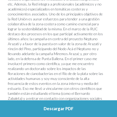
etc. Además, la Red integra a profesionales (académicos y no
académicos) especializados en temáticas costeras y
conocimientos asociados. Uno de los principales objetivos de
la Red Unión es aunar esfuerzos para tender a una gestión
colaborativa de la zona costera como camino esencial para
lograr la sostenibilidad de la misma. En el marco de la RUC
destaco dos procesos en los que participé activamente en los
últimos años: la campaña en contra del proyecto Neptuno
Arazatí y a favor de la puesta en valor de la zona de Arazatí y
rincón del Pino, participando del Nodo Acá el Neptuno no y
llevando adelante la campaña Miremos Arazaí; y, por otro
lado, en la defensa de Punta Ballena. En el primer caso me
involucré primero como científica, ya que me encuentro
realizando un doctorado sobre los impactos de las
floraciones de cianobacterias en el Río de de la plata sobre las
actividades humanas y soy muy consciente de la alta
frecuencia de estos eventos en la zona interna y media del
estuario. Eso me llevó a vincularme con otros científicos que
también están estudiando el tema (como el Bernardo
Zabaleta) y a entrar en contacto con organizaciones sociales
de San José (Sin Pavimento, Agrupación Tucu-tucu) y
nacionales. A partir de esas interacciones se decidió crear el
Descargar PDF
Nodo Acá el Neptuno, No, cuando la AAP del proyecto se