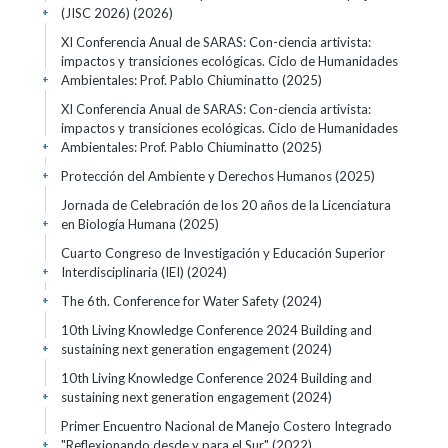
(JISC 2026)
(2026)
+
XI Conferencia Anual de SARAS: Con-ciencia artivista:
impactos y transiciones ecológicas. Ciclo de Humanidades
Ambientales: Prof. Pablo Chiuminatto
(2025)
+
XI Conferencia Anual de SARAS: Con-ciencia artivista:
impactos y transiciones ecológicas. Ciclo de Humanidades
Ambientales: Prof. Pablo Chiuminatto
(2025)
+
Protección del Ambiente y Derechos Humanos
(2025)
+
Jornada de Celebración de los 20 años de la Licenciatura
en Biología Humana
(2025)
+
Cuarto Congreso de Investigación y Educación Superior
Interdisciplinaria (IEI)
(2024)
+
The 6th. Conference for Water Safety
(2024)
+
10th Living Knowledge Conference 2024 Building and
sustaining next generation engagement
(2024)
+
10th Living Knowledge Conference 2024 Building and
sustaining next generation engagement
(2024)
+
Primer Encuentro Nacional de Manejo Costero Integrado
"Reflexionando desde y para el Sur"
(2022)
+