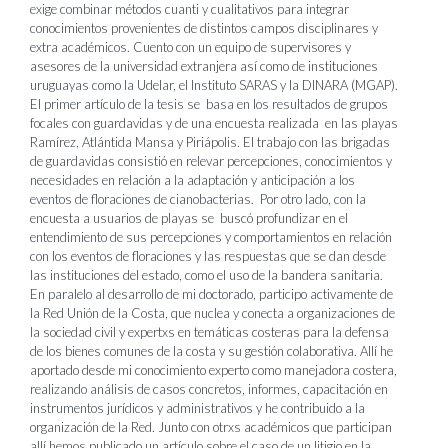
exige combinar métodos cuanti y cualitativos para integrar
conocimientos provenientes de distintos campos disciplinares y
extra académicos. Cuento con un equipo de supervisores y
asesores de la universidad extranjera así como de instituciones
uruguayas como la Udelar, el Instituto SARAS y la DINARA (MGAP).
El primer artículo de la tesis se basa en los resultados de grupos
focales con guardavidas y de una encuesta realizada en las playas
Ramírez, Atlántida Mansa y Piriápolis. El trabajo con las brigadas
de guardavidas consistió en relevar percepciones, conocimientos y
necesidades en relación a la adaptación y anticipación a los
eventos de floraciones de cianobacterias. Por otro lado, con la
encuesta a usuarios de playas se buscó profundizar en el
entendimiento de sus percepciones y comportamientos en relación
con los eventos de floraciones y las respuestas que se dan desde
las instituciones del estado, como el uso de la bandera sanitaria.
En paralelo al desarrollo de mi doctorado, participo activamente de
la Red Unión de la Costa, que nuclea y conecta a organizaciones de
la sociedad civil y expertxs en temáticas costeras para la defensa
de los bienes comunes de la costa y su gestión colaborativa. Allí he
aportado desde mi conocimiento experto como manejadora costera,
realizando análisis de casos concretos, informes, capacitación en
instrumentos jurídicos y administrativos y he contribuido a la
organización de la Red. Junto con otrxs académicos que participan
allí hemos publicado un artículo sobre el caso de un litigio en la