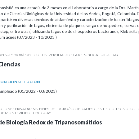
onsistió en una estadía de 3 meses en el Laboratorio a cargo de la Dra. Marth
 de Ciencias Biológicas de la Universidad de los Andes, Bogotá, Colombia. 
acité en diversas técnicas de aislamiento y caracterización de bacteriófagos
n y purificación de fagos, eficiencia de plaqueo, rango de hospedero, curvas d
-step, entre otras) utilizando fagos de dos hospederos bacteranos, Klebsiell
ium acnes (07/2023 - 10/2023 )
 SUPERIOR/PÚBLICO - UNIVERSIDAD DE LA REPÚBLICA - URUGUAY
Ciencias
ON LA INSTITUCIÓN
/Empleado (01/2022 - 03/2023)
IONES PRIVADAS SIN FINES DE LUCRO/SOCIEDADES CIENTÍFICO-TECNOLÓGIC
R DE MONTEVIDEO - URUGUAY
de Biología Redox de Tripanosomátidos