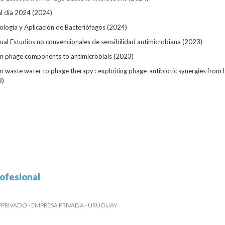
al día 2024
(2024)
logía y Aplicación de Bacteriófagos
(2024)
tual Estudios no convencionales de sensibilidad antimicrobiana
(2023)
m phage components to antimicrobials
(2023)
 waste water to phage therapy : exploiting phage-antibiotic synergies from 
3)
ofesional
PRIVADO - EMPRESA PRIVADA - URUGUAY