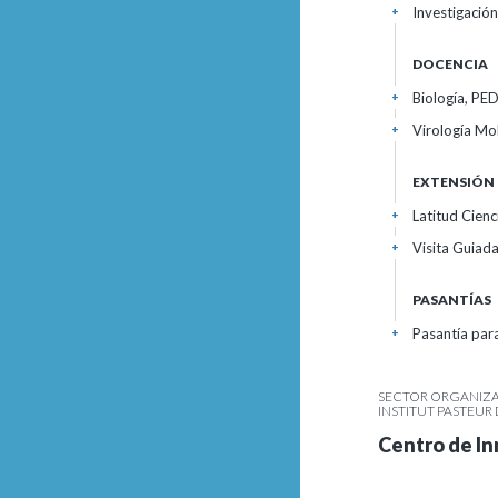
Investigació
+
DOCENCIA
Biología, PE
+
Virología Mo
+
EXTENSIÓN
Latitud Cien
+
Visita Guiada
+
PASANTÍAS
Pasantía para
+
SECTOR ORGANIZAC
INSTITUT PASTEU
Centro de In