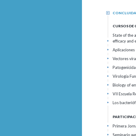
CONCLUID
+
CURSOS DE
State of the 
efficacy and 
+
Aplicaciones
+
Vectores vira
+
Patogenicida
+
Virología F
+
Biology of em
+
VII Escuela 
+
Los bacterió
+
PARTICIPAC
Primera Jorn
+
Seminario we
+