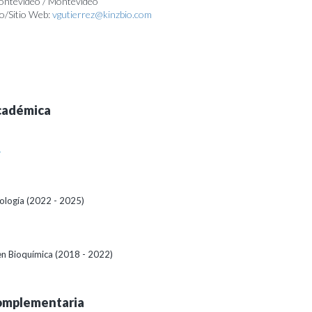
Montevideo / Montevideo
o/Sitio Web:
vgutierrez@kinzbio.com
cadémica
A
logía (2022 - 2025)
 en Bioquímica (2018 - 2022)
omplementaria