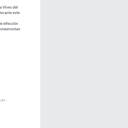
a Vives del
Durante este
e infección
a pneumoniae
AS -