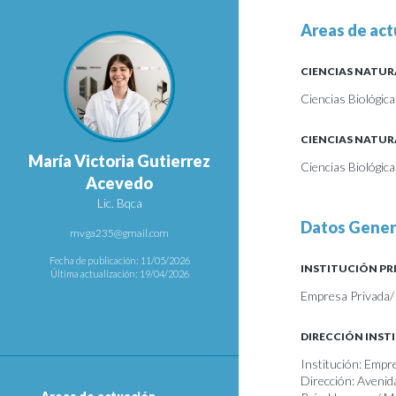
Areas de act
CIENCIAS NATUR
Ciencias Biológica
CIENCIAS NATUR
María Victoria Gutierrez
Ciencias Biológica
Acevedo
Lic. Bqca
Datos Gener
mvga235@gmail.com
Fecha de publicación: 11/05/2026
INSTITUCIÓN PR
Última actualización: 19/04/2026
Empresa Privada/
DIRECCIÓN INST
Institución: Empr
Dirección: Avenid