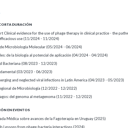
A
 CORTA DURACIÓN
art Clinical evidence for the use of phage therapy in clinical practice - the path
efficacious use
(11/2024 - 11/2024)
 de Microbiología Molecular
(05/2024 - 06/2024)
les: de la biología al potencial de aplicación
(04/2024 - 04/2024)
d Bacteriana
(08/2023 - 12/2023)
undamental
(03/2023 - 06/2023)
erging and neglected viral infections in Latin America
(04/2023 - 05/2023)
Regional de Microbiología
(12/2022 - 12/2022)
fagos: del genoma al metagenoma
(11/2022 - 12/2022)
IÓN EN EVENTOS
ada Médica sobre avances de la Fagoterapia en Uruguay
(2025)
b Lessons from phage-bacteria interactions
(2024)