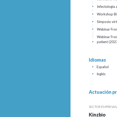
Infectología 
+
Workshop Bio
+
Simposio vir
+
Webinar Fro
+
Webinar From
patient
(202
+
Idiomas
Español
+
Inglés
+
Actuación pr
SECTOR EMPRESAS/
Kinzbio