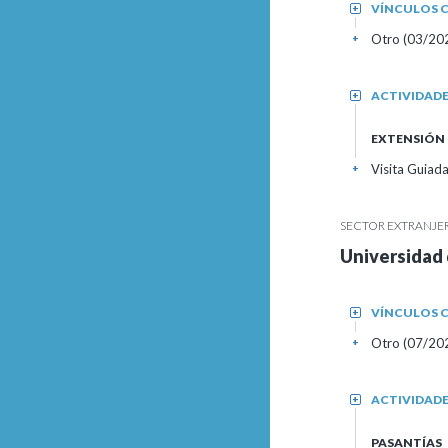
VÍNCULOS C
+
Otro (03/20
+
ACTIVIDAD
+
EXTENSIÓN
Visita Guiad
+
SECTOR EXTRANJE
Universidad 
VÍNCULOS C
+
Otro (07/20
+
ACTIVIDAD
+
PASANTÍAS