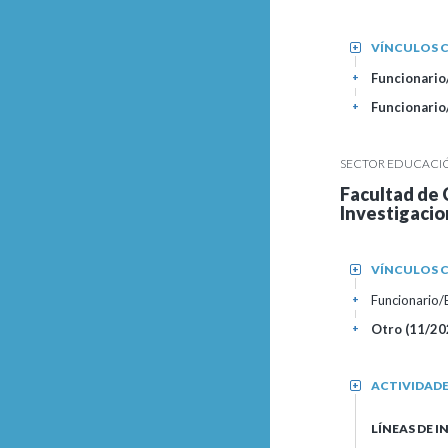
VÍNCULOS C
+
Funcionario/
+
Funcionario
+
SECTOR EDUCACIÓN
Facultad de 
Investigaci
VÍNCULOS C
+
Funcionario
+
Otro (11/20
+
ACTIVIDAD
+
LÍNEAS DE 