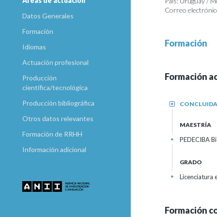
Areas de actuación
País: Uruguay / 
Correo electrónic
Datos Generales
Formación
Formación
Idiomas
Actuación profesional
Formación a
Producción
científica/tecnológica
Producción bibliográfica
CONCLUID
+
Otros datos relevantes
MAESTRÍA
Formación de RRHH
PEDECIBA Bio
+
Información adicional
GRADO
Licenciatura
+
Formación c