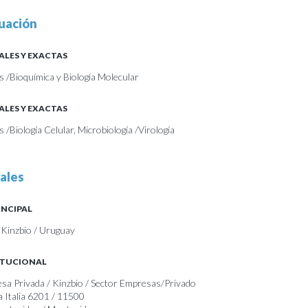
uación
ALES Y EXACTAS
s /Bioquímica y Biología Molecular
ALES Y EXACTAS
s /Biología Celular, Microbiología /Virología
ales
INCIPAL
 Kinzbio / Uruguay
ITUCIONAL
esa Privada / Kinzbio / Sector Empresas/Privado
a Italia 6201 / 11500