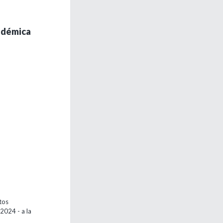
cadémica
tos
2024 - a la