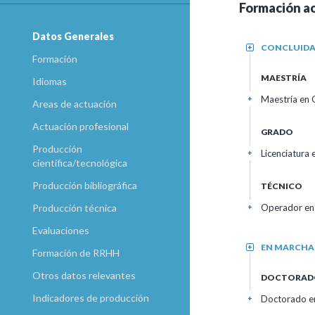
Formación a
Datos Generales
CONCLUID
+
Formación
MAESTRÍA
Idiomas
Maestría en 
+
Areas de actuación
Actuación profesional
GRADO
Producción
Licenciatura
+
científica/tecnológica
Producción bibliográfica
TÉCNICO
Producción técnica
Operador en 
+
Evaluaciones
EN MARCHA
+
Formación de RRHH
Otros datos relevantes
DOCTORAD
Indicadores de producción
Doctorado en
+