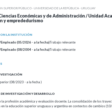
 SUPERIOR/PÚBLICO - UNIVERSIDAD DE LA REPÚBLICA - URUGUAY
Ciencias Económicas y de Administración / Unidad A
ón y emprededurismo
ON LA INSTITUCIÓN
Empleado (05/2026 - a la fecha)
Trabajo relevante
Empleado (08/2004 - a la fecha)
Trabajo relevante
ES
INVESTIGACIÓN
erior (08/2023 - a la fecha )
DE INVESTIGACIÓN Y DESARROLLO
 la profesión académica y evaluación docente. La consolidación de los trayec
s en la educación superior uruguaya y argentina en contextos de cambios (10/