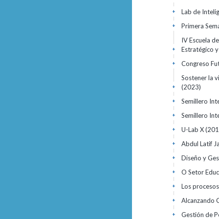
Lab de Inteli
+
Primera Sema
+
IV Escuela de
Estratégico 
+
Congreso Fu
+
Sostener la v
(2023)
+
Semillero Int
+
Semillero Int
+
U-Lab X
(201
+
Abdul Latif 
+
Diseño y Ges
+
O Setor Educ
+
Los procesos
+
Alcanzando C
+
Gestión de Po
+