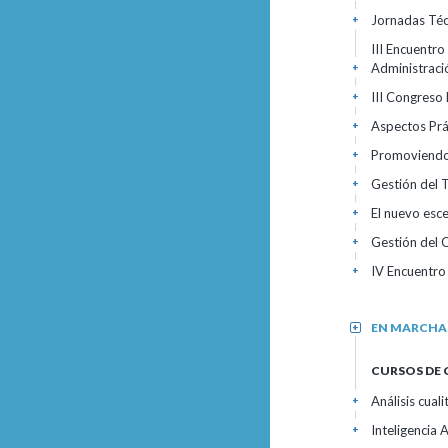
Jornadas Téc
+
III Encuentro
Administrac
+
III Congreso
+
Aspectos Prác
+
Promoviendo 
+
Gestión del
+
El nuevo esc
+
Gestión del 
+
IV Encuentro
+
EN MARCHA
+
CURSOS DE 
Análisis cual
+
Inteligencia 
+