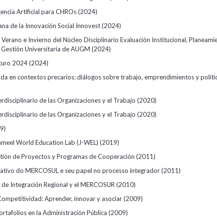
gencia Artificial para CHROs
(2024)
na de la Innovación Social Innovest
(2024)
 Verano e Invierno del Núcleo Disciplinario Evaluación Institucional, Planeami
y Gestión Universitaria de AUGM
(2024)
turo 2024
(2024)
ida en contextos precarios: diálogos sobre trabajo, emprendimientos y políti
erdisciplinario de las Organizaciones y el Trabajo
(2020)
erdisciplinario de las Organizaciones y el Trabajo
(2020)
9)
Jameel World Education Lab (J-WEL)
(2019)
tión de Proyectos y Programas de Cooperación
(2011)
ativo do MERCOSUL e seu papel no processo integrador
(2011)
 de Integración Regional y el MERCOSUR
(2010)
ompetitividad: Aprender, innovar y asociar
(2009)
rtafolios en la Administración Pública
(2009)