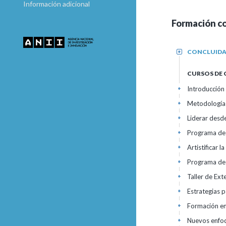
Información adicional
Formación c
CONCLUID
+
CURSOS DE
Introducción 
+
Metodología p
+
Liderar desd
+
Programa de 
+
Artistificar 
+
Programa de 
+
Taller de Ex
+
Estrategias p
+
Formación en
+
Nuevos enfoqu
+