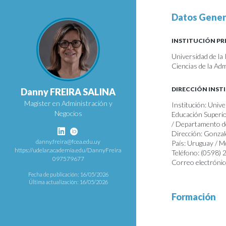
Datos Gener
INSTITUCIÓN PR
Universidad de la
Ciencias de la Ad
DIRECCIÓN INST
Danny FREIRA SALINA
Magíster en Administración y
Institución: Unive
Negocios
Educación Superio
/ Departamento de
Dirección: Gonza
danny.freira@fcea.edu.uy
País: Uruguay / 
https://udelar.academia.edu/DannyFreira
Teléfono: (0598)
097579677
Correo electrónic
Fecha de publicación: 16/05/2026
Última actualización: 16/05/2026
Formación