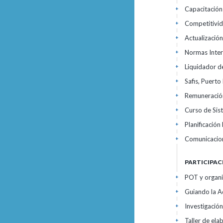
Capacitación
+
Competitivid
+
Actualizació
+
Normas Inter
+
Liquidador d
+
Safis, Puerto
+
Remuneración
+
Curso de Sis
+
Planificación
+
Comunicacion
+
PARTICIPAC
POT y organi
+
Guiando la 
+
Investigación
+
Taller de el
+