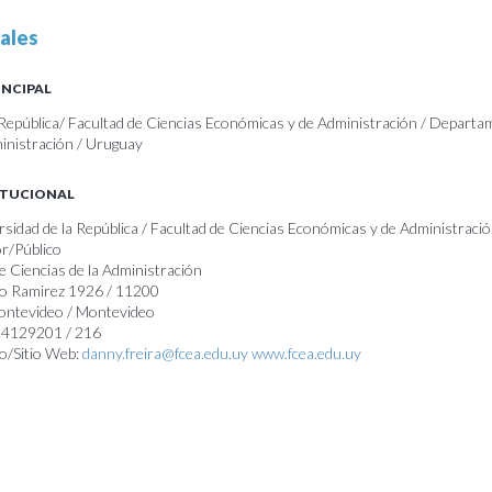
ales
INCIPAL
 República/ Facultad de Ciencias Económicas y de Administración / Departa
ministración / Uruguay
ITUCIONAL
rsidad de la República / Facultad de Ciencias Económicas y de Administració
r/Público
 Ciencias de la Administración
lo Ramirez 1926 / 11200
Montevideo / Montevideo
 24129201 / 216
o/Sitio Web:
danny.freira@fcea.edu.uy
www.fcea.edu.uy