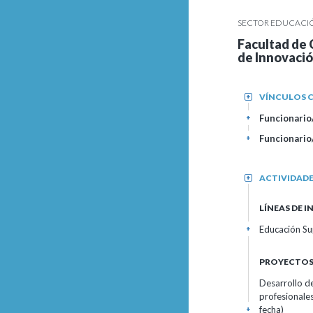
SECTOR EDUCACIÓN
Facultad de 
de Innovaci
VÍNCULOS C
+
Funcionario/
+
Funcionario/
+
ACTIVIDAD
+
LÍNEAS DE 
Educación Sup
+
PROYECTOS 
Desarrollo de
profesionale
fecha)
+