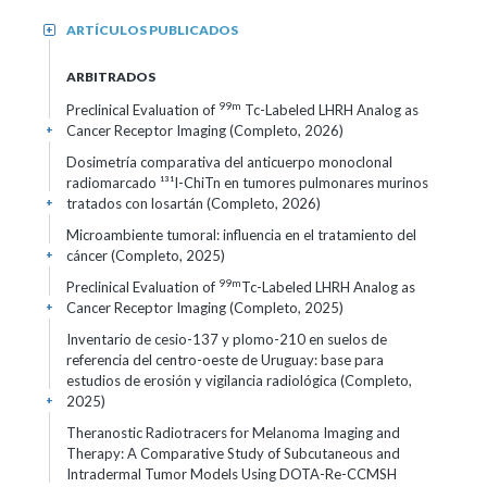
ARTÍCULOS PUBLICADOS
+
ARBITRADOS
99m
Preclinical Evaluation of
Tc-Labeled LHRH Analog as
Cancer Receptor Imaging (Completo, 2026)
+
Dosimetría comparativa del anticuerpo monoclonal
radiomarcado ¹³¹I-ChiTn en tumores pulmonares murinos
tratados con losartán (Completo, 2026)
+
Microambiente tumoral: influencia en el tratamiento del
cáncer (Completo, 2025)
+
99m
Preclinical Evaluation of
Tc-Labeled LHRH Analog as
Cancer Receptor Imaging (Completo, 2025)
+
Inventario de cesio-137 y plomo-210 en suelos de
referencia del centro-oeste de Uruguay: base para
estudios de erosión y vigilancia radiológica (Completo,
2025)
+
Theranostic Radiotracers for Melanoma Imaging and
Therapy: A Comparative Study of Subcutaneous and
Intradermal Tumor Models Using DOTA-Re-CCMSH