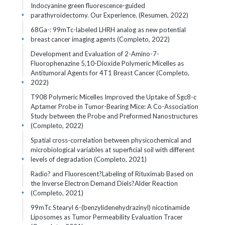
Indocyanine green fluorescence-guided
parathyroidectomy. Our Experience. (Resumen, 2022)
+
68Ga-: 99mTc-labeled LHRH analog as new potential
breast cancer imaging agents (Completo, 2022)
+
Development and Evaluation of 2-Amino-7-
Fluorophenazine 5,10-Dioxide Polymeric Micelles as
Antitumoral Agents for 4T1 Breast Cancer (Completo,
2022)
+
T908 Polymeric Micelles Improved the Uptake of Sgc8-c
Aptamer Probe in Tumor-Bearing Mice: A Co-Association
Study between the Probe and Preformed Nanostructures
(Completo, 2022)
+
Spatial cross-correlation between physicochemical and
microbiological variables at superficial soil with different
levels of degradation (Completo, 2021)
+
Radio? and Fluorescent?Labeling of Rituximab Based on
the Inverse Electron Demand Diels?Alder Reaction
(Completo, 2021)
+
99mTc Stearyl 6-(benzylidenehydrazinyl) nicotinamide
Liposomes as Tumor Permeability Evaluation Tracer