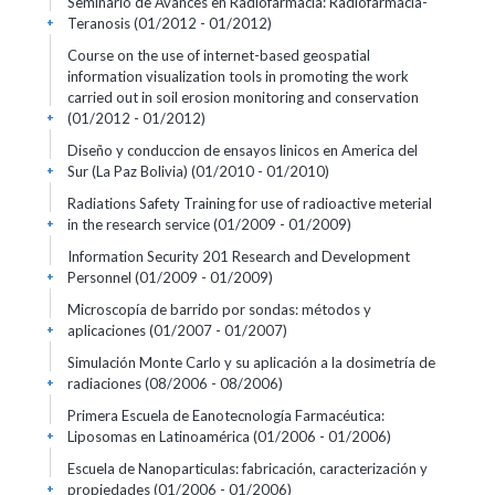
Seminario de Avances en Radiofarmacia: Radiofarmacia-
Teranosis
(01/2012 - 01/2012)
+
Course on the use of internet-based geospatial
information visualization tools in promoting the work
carried out in soil erosion monitoring and conservation
(01/2012 - 01/2012)
+
Diseño y conduccion de ensayos linicos en America del
Sur (La Paz Bolivia)
(01/2010 - 01/2010)
+
Radiations Safety Training for use of radioactive meterial
in the research service
(01/2009 - 01/2009)
+
Information Security 201 Research and Development
Personnel
(01/2009 - 01/2009)
+
Microscopía de barrido por sondas: métodos y
aplicaciones
(01/2007 - 01/2007)
+
Simulación Monte Carlo y su aplicación a la dosimetría de
radiaciones
(08/2006 - 08/2006)
+
Primera Escuela de Eanotecnología Farmacéutica:
Liposomas en Latinoamérica
(01/2006 - 01/2006)
+
Escuela de Nanoparticulas: fabricación, caracterización y
propiedades
(01/2006 - 01/2006)
+