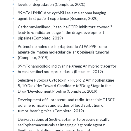
levels of degradation (Completo, 2020)
+
99mTc-HYNIC-Aoc-cycMSH as a melanoma imaging
agent: first patient experience (Resumen, 2020)
+
Carboranylanilinoquinazoline EGFR-inhibitors: toward ?
lead-to-candidate? stage in the drug-development
pipeline (Completo, 2019)
+
Potencial empleo del heptapéptido ATWLPPR como
agente de imagen molecular del angiogénesis tumoral
(Completo, 2019)
+
99mTc nanocolloid indicyanine green: An hybrid tracer for
breast sentinel node procedures (Resumen, 2019)
+
Selective Hypoxia Cytotoxin 7 Fluoro 2 Aminophenazine
5, 10 Dioxide: Toward Candidate to?Drug Stage in the
Drug?Development Pipeline (Completo, 2019)
+
Development of fluorescent- and radio-traceable T1307-
polymeric micelles and studies of biodistribution on
tumor-bearing mice. (Completo, 2019)
+
Derivatizations of Sgc8-c aptamer to prepare metallic
radiopharmaceuticals as imaging diagnostic agents:
Syntheses, isolations, and physicochemical