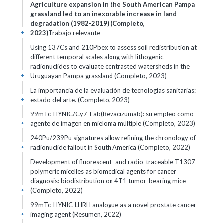
Agriculture expansion in the South American Pampa
grassland led to an inexorable increase in land
degradation (1982-2019) (Completo,
2023)
Trabajo relevante
+
Using 137Cs and 210Pbex to assess soil redistribution at
different temporal scales along with lithogenic
radionuclides to evaluate contrasted watersheds in the
Uruguayan Pampa grassland (Completo, 2023)
+
La importancia de la evaluación de tecnologías sanitarias:
estado del arte. (Completo, 2023)
+
99mTc-HYNIC/Cy7-Fab(Bevacizumab): su empleo como
agente de imagen en mieloma múltiple (Completo, 2023)
+
240Pu/239Pu signatures allow refining the chronology of
radionuclide fallout in South America (Completo, 2022)
+
Development of fluorescent- and radio-traceable T1307-
polymeric micelles as biomedical agents for cancer
diagnosis: biodistribution on 4T1 tumor-bearing mice
(Completo, 2022)
+
99mTc-HYNIC-LHRH analogue as a novel prostate cancer
imaging agent (Resumen, 2022)
+