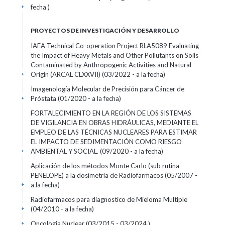
fecha )
+
PROYECTOS DE INVESTIGACIÓN Y DESARROLLO
IAEA Technical Co-operation Project RLA5089 Evaluating
the Impact of Heavy Metals and Other Pollutants on Soils
Contaminated by Anthropogenic Activities and Natural
Origin (ARCAL CLXXVII) (03/2022 - a la fecha)
+
Imagenología Molecular de Precisión para Cáncer de
Próstata (01/2020 - a la fecha)
+
FORTALECIMIENTO EN LA REGIÓN DE LOS SISTEMAS
DE VIGILANCIA EN OBRAS HIDRÁULICAS, MEDIANTE EL
EMPLEO DE LAS TÉCNICAS NUCLEARES PARA ESTIMAR
EL IMPACTO DE SEDIMENTACIÓN COMO RIESGO
AMBIENTAL Y SOCIAL. (09/2020 - a la fecha)
+
Aplicación de los métodos Monte Carlo (sub rutina
PENELOPE) a la dosimetría de Radiofarmacos (05/2007 -
a la fecha)
+
Radiofarmacos para diagnostico de Mieloma Multiple
(04/2010 - a la fecha)
+
Oncologia Nuclear (03/2015 - 03/2024 )
+