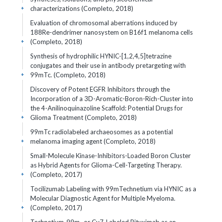
characterizations (Completo, 2018)
+
Evaluation of chromosomal aberrations induced by
188Re-dendrimer nanosystem on B16f1 melanoma cells
(Completo, 2018)
+
Synthesis of hydrophilic HYNIC-[1,2,4,5]tetrazine
conjugates and their use in antibody pretargeting with
99mTc. (Completo, 2018)
+
Discovery of Potent EGFR Inhibitors through the
Incorporation of a 3D-Aromatic-Boron-Rich-Cluster into
the 4-Anilinoquinazoline Scaffold: Potential Drugs for
Glioma Treatment (Completo, 2018)
+
99mTc radiolabeled archaeosomes as a potential
melanoma imaging agent (Completo, 2018)
+
Small-Molecule Kinase-Inhibitors-Loaded Boron Cluster
as Hybrid Agents for Glioma-Cell-Targeting Therapy.
(Completo, 2017)
+
Tocilizumab Labeling with 99mTechnetium via HYNIC as a
Molecular Diagnostic Agent for Multiple Myeloma.
(Completo, 2017)
+