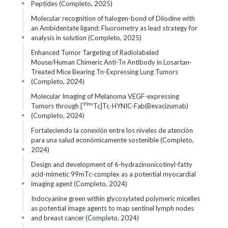
Peptides (Completo, 2025)
+
Molecular recognition of halogen-bond of Diiodine with
an Ambidentate ligand: Fluorometry as lead strategy for
analysis in solution (Completo, 2025)
+
Enhanced Tumor Targeting of Radiolabeled
Mouse/Human Chimeric Anti-Tn Antibody in Losartan-
Treated Mice Bearing Tn-Expressing Lung Tumors
(Completo, 2024)
+
Molecular Imaging of Melanoma VEGF-expressing
99m
Tumors through [
Tc]Tc-HYNIC-Fab(Bevacizumab)
(Completo, 2024)
+
Fortaleciendo la conexión entre los niveles de atención
para una salud económicamente sostenible (Completo,
2024)
+
Design and development of 6-hydrazinonicotinyl-fatty
acid-mimetic 99mTc-complex as a potential myocardial
imaging agent (Completo, 2024)
+
Indocyanine green within glycosylated polymeric micelles
as potential image agents to map sentinel lymph nodes
and breast cancer (Completo, 2024)
+