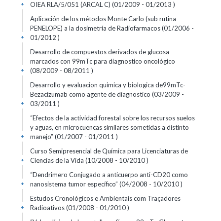
OIEA RLA/5/051 (ARCAL C) (01/2009 - 01/2013 )
+
Aplicación de los métodos Monte Carlo (sub rutina
PENELOPE) a la dosimetría de Radiofarmacos (01/2006 -
01/2012 )
+
Desarrollo de compuestos derivados de glucosa
marcados con 99mTc para diagnostico oncológico
(08/2009 - 08/2011 )
+
Desarrollo y evaluacion quimica y biologica de99mTc-
Bezacizumab como agente de diagnostico (03/2009 -
03/2011 )
+
“Efectos de la actividad forestal sobre los recursos suelos
y aguas, en microcuencas similares sometidas a distinto
manejo” (01/2007 - 01/2011 )
+
Curso Semipresencial de Química para Licenciaturas de
Ciencias de la Vida (10/2008 - 10/2010 )
+
“Dendrimero Conjugado a anticuerpo anti-CD20 como
nanosistema tumor específico” (04/2008 - 10/2010 )
+
Estudos Cronológicos e Ambientais com Traçadores
Radioativos (01/2008 - 01/2010 )
+