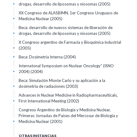
drogas, desarrollo de liposomas y niosomas
(2005)
+
XX Congreso de ALASBIMN, 1er Congreso Uruguayo de
Medicina Nuclear
(2005)
+
Beca: desarrollo de nuevos sistemas de liberación de
drogas, desarrollo de liposomas y niosomas
(2005)
+
X Congreso argentino de Farmacia y Bioquímica industrial
(2005)
+
Beca: Dosimetria Interna
(2004)
+
Internatonal Symposium on Nuclear Oncology” (ISNO
2004)
(2004)
+
Beca: Simulación Monte Carlo y su aplicación a la
dosimetría de radiaciones
(2003)
+
Advances in Nuclear Medicine in Radiopharmaceulticals,
First International Meeting
(2002)
+
Congreso Argentino de Biología y Medicina Nuclear,
Primeras Jornadas de Países del Mercosur de Biología y
Medicina Nuclear
(2001)
+
OTRAS INSTANCIAS