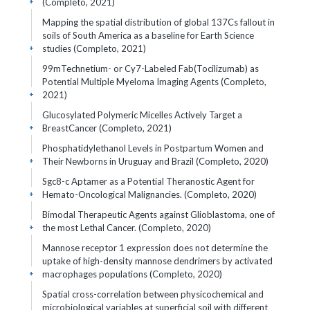
(Completo, 2021)
+
Mapping the spatial distribution of global 137Cs fallout in
soils of South America as a baseline for Earth Science
studies (Completo, 2021)
+
99mTechnetium- or Cy7-Labeled Fab(Tocilizumab) as
Potential Multiple Myeloma Imaging Agents (Completo,
2021)
+
Glucosylated Polymeric Micelles Actively Target a
BreastCancer (Completo, 2021)
+
Phosphatidylethanol Levels in Postpartum Women and
Their Newborns in Uruguay and Brazil (Completo, 2020)
+
Sgc8-c Aptamer as a Potential Theranostic Agent for
Hemato-Oncological Malignancies. (Completo, 2020)
+
Bimodal Therapeutic Agents against Glioblastoma, one of
the most Lethal Cancer. (Completo, 2020)
+
Mannose receptor 1 expression does not determine the
uptake of high-density mannose dendrimers by activated
macrophages populations (Completo, 2020)
+
Spatial cross-correlation between physicochemical and
microbiological variables at superficial soil with different