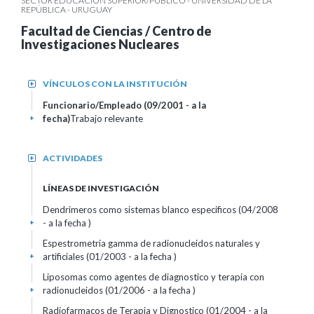
SECTOR EDUCACIÓN SUPERIOR/PÚBLICO - UNIVERSIDAD DE LA
REPÚBLICA - URUGUAY
Facultad de Ciencias / Centro de
Investigaciones Nucleares
VÍNCULOS CON LA INSTITUCIÓN
+
Funcionario/Empleado (09/2001 - a la
fecha)
Trabajo relevante
+
ACTIVIDADES
+
LÍNEAS DE INVESTIGACIÓN
Dendrimeros como sistemas blanco especificos (04/2008
- a la fecha )
+
Espestrometria gamma de radionucleidos naturales y
artificiales (01/2003 - a la fecha )
+
Liposomas como agentes de diagnostico y terapia con
radionucleidos (01/2006 - a la fecha )
+
Radiofarmacos de Terapia y Dignostico (01/2004 - a la