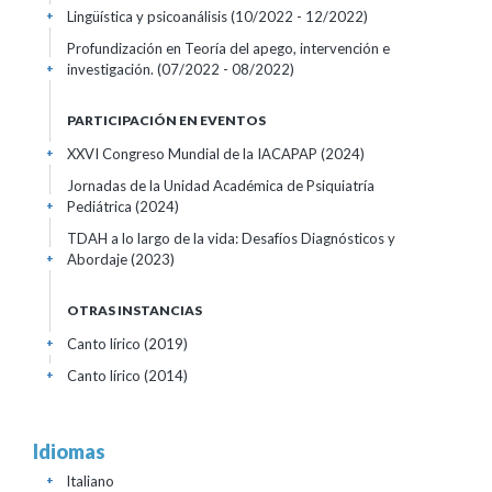
Lingüística y psicoanálisis
(10/2022 - 12/2022)
+
Profundización en Teoría del apego, intervención e
investigación.
(07/2022 - 08/2022)
+
PARTICIPACIÓN EN EVENTOS
XXVI Congreso Mundial de la IACAPAP
(2024)
+
Jornadas de la Unidad Académica de Psiquiatría
Pediátrica
(2024)
+
TDAH a lo largo de la vida: Desafíos Diagnósticos y
Abordaje
(2023)
+
OTRAS INSTANCIAS
Canto lírico
(2019)
+
Canto lírico
(2014)
+
Idiomas
Italiano
+