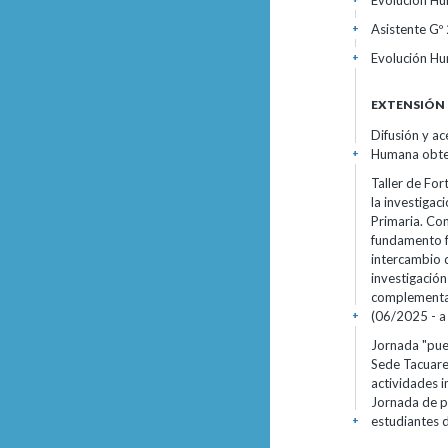
Evolución Hum
Asistente Gº 
+
Evolución Hu
+
EXTENSIÓN
Difusión y a
Humana obten
+
Taller de For
la investigac
Primaria. Co
fundamento fo
intercambio q
investigación
complementar
(06/2025 - a 
+
Jornada "pue
Sede Tacuarem
actividades 
Jornada de pu
estudiantes 
+