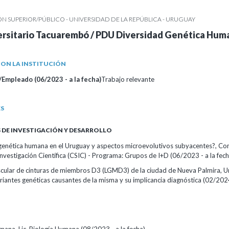
 SUPERIOR/PÚBLICO - UNIVERSIDAD DE LA REPÚBLICA - URUGUAY
ersitario Tacuarembó / PDU Diversidad Genética Hum
ON LA INSTITUCIÓN
Empleado (06/2023 - a la fecha)
Trabajo relevante
ES
DE INVESTIGACIÓN Y DESARROLLO
 genética humana en el Uruguay y aspectos microevolutivos subyacentes?, Co
Investigación Científica (CSIC) - Programa: Grupos de I+D (06/2023 - a la fech
scular de cinturas de miembros D3 (LGMD3) de la ciudad de Nueva Palmira, U
ariantes genéticas causantes de la misma y su implicancia diagnóstica (02/2024