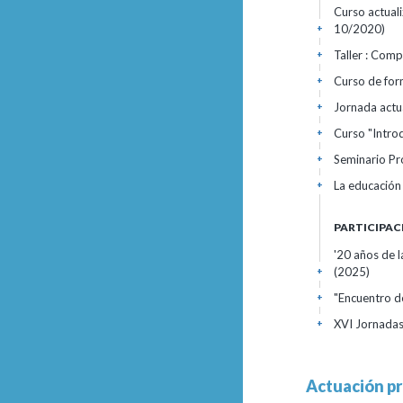
Curso actual
10/2020)
+
Taller : Comp
+
Curso de for
+
Jornada actu
+
Curso "Intro
+
Seminario Pr
+
La educación 
+
PARTICIPAC
'20 años de l
(2025)
+
"Encuentro d
+
XVI Jornadas
+
Actuación pr