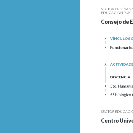
SECTOR ENSEÑANZ
EDUCACIÓN PÚBLI
Consejo de 
VÍNCULOS C
+
Funcionario
+
ACTIVIDAD
+
DOCENCIA
5to. Humaníst
+
5° biológico
+
SECTOR EDUCACIÓN
Centro Univ