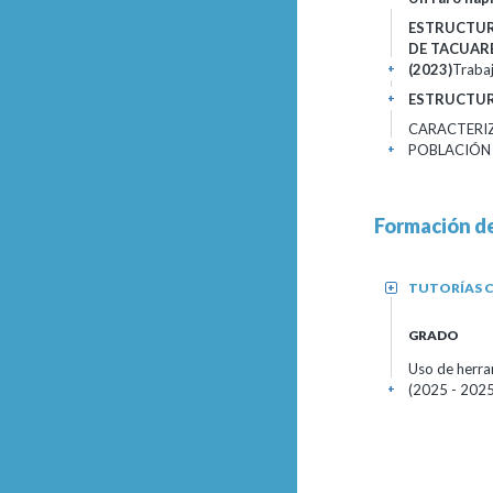
ESTRUCTUR
DE TACUARE
(2023)
Trabaj
+
ESTRUCTUR
+
CARACTERIZ
POBLACIÓN 
+
Formación d
TUTORÍAS 
+
GRADO
Uso de herra
(2025 - 2025
+