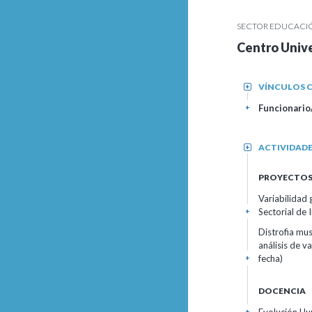
SECTOR EDUCACIÓN
Centro Univ
VÍNCULOS C
+
Funcionario/
+
ACTIVIDAD
+
PROYECTOS 
Variabilidad
Sectorial de 
+
Distrofia mu
análisis de v
fecha)
+
DOCENCIA
+