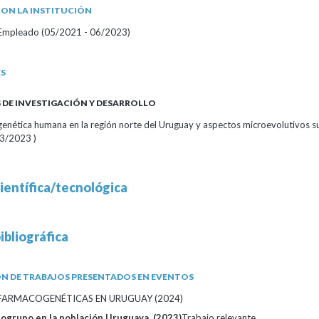
ON LA INSTITUCIÓN
/Empleado (05/2021 - 06/2023)
ES
DE INVESTIGACIÓN Y DESARROLLO
 genética humana en la región norte del Uruguay y aspectos microevolutivos 
3/2023 )
ientífica/tecnológica
ibliográfica
N DE TRABAJOS PRESENTADOS EN EVENTOS
FARMACOGENÉTICAS EN URUGUAY (2024)
logrupo en la población Uruguaya. (2023)
Trabajo relevante