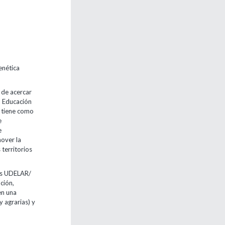
enética
o de acercar
n Educación
 tiene como
e
e
mover la
territorios
pus UDELAR/
ción,
en una
y agrarias) y