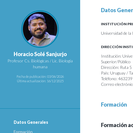
Datos Gener
INSTITUCIÓN PR
Universidad de la
DIRECCIÓN INST
Horacio Solé Sanjurjo
Institución: Univ
Profesor Cs. Biológicas / Lic. Biología
Superior/Público
humana
Dirección: Ruta 5
País: Uruguay / 
Fecha de publicación: 03/06/2026
Teléfono: 46323
Última actualización: 16/12/2025
Correo electrónic
Formación
Datos Generales
Formación a
Formación