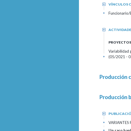
VÍNCULOS C
+
Funcionario
+
ACTIVIDAD
+
PROYECTOS 
Variabilidad
(05/2021 - 0
+
Producción c
Producción b
PUBLICACIÓ
+
VARIANTES 
+
Un raro hap
+