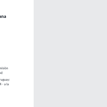
ana
misión
a)
ruguay:
 - a la