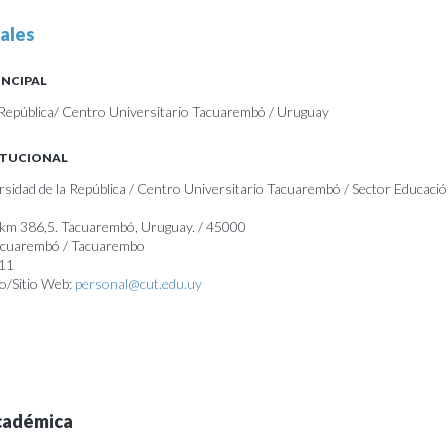
ales
INCIPAL
 República/ Centro Universitario Tacuarembó / Uruguay
ITUCIONAL
ersidad de la República / Centro Universitario Tacuarembó / Sector Educaci
 km 386,5. Tacuarembó, Uruguay. / 45000
Tacuarembó / Tacuarembo
911
o/Sitio Web:
personal@cut.edu.uy
cadémica