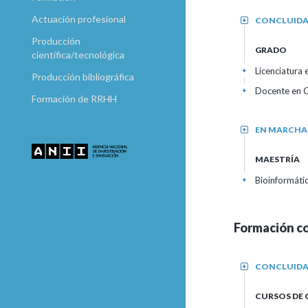
Actuación profesional
CONCLUID
+
Producción
GRADO
científica/tecnológica
Licenciatura
+
Producción bibliográfica
Docente en C
+
Formación de RRHH
EN MARCHA
+
MAESTRÍA
Bioinformáti
+
Formación c
CONCLUID
+
CURSOS DE