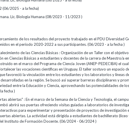
ana. Lic. Biología Humana (08/2023 - a la fecha)
2 (06/2025 - a la fecha)
mana. Lic. Biología Humana (08/2023 - 11/2023 )
cercamiento de los resultados del proyecto trabajado en el PDU Diversidad G
idos en el período 2020-2022 a sus participantes. (06/2023 - a la fecha )
talecimiento de las Ciencias Básicas : Organización de un Taller con el objetiv
ión en Ciencias Básicas a estudiantes y docentes de la carrera de Maestro/a e
nstruido en el marco del Programa de Ciencia Joven (ANEP-PEDECIBA) el cual
rtalecer las vocaciones científicas en Uruguay. El taller sostuvo un espacio d
ue favoreció la vinculación entre los estudiantes y los laboratorios y lineas d
 desarrolladas en la región. Se buscó así superar barreras disciplinares y pro
iedad entre la Educación y Ciencia, aprovechando las potencialidades de los 
la fecha )
rtas abiertas" : En el marco de la Semana de la Ciencia y Tecnología, el cam
bó abrirá sus puertas ofreciendo visitas guiadas a laboratorios de investiga
interactivas para experimentar y presentación de proyectos de investigación 
ertas abiertas. La actividad está dirigida a estudiantes de bachillerato (liceo 
del Instituto de Formación Docente. (06/2024 - 06/2024 )