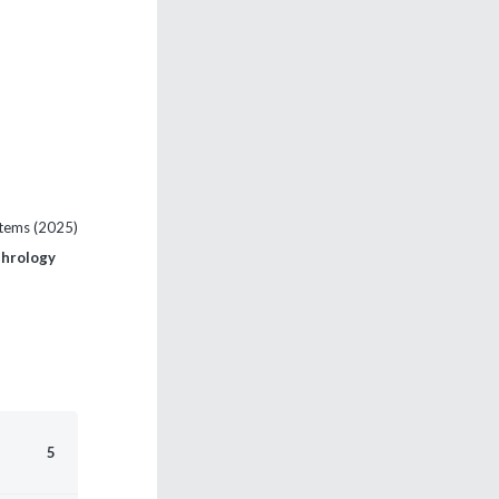
stems (2025)
phrology
5