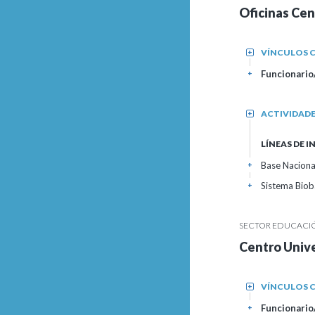
Oficinas Cen
VÍNCULOS C
+
Funcionario/
+
ACTIVIDAD
+
LÍNEAS DE 
Base Nacional
+
Sistema Bioba
+
SECTOR EDUCACIÓN
Centro Unive
VÍNCULOS C
+
Funcionario/
+