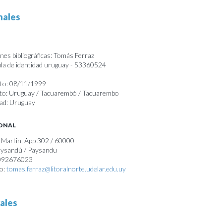
nales
nes bibliográficas: Tomás Ferraz
a de identidad uruguay - 53360524
nto: 08/11/1999
nto: Uruguay / Tacuarembó / Tacuarembo
dad: Uruguay
SONAL
n Martin, App 302 / 60000
Paysandú / Paysandu
 092676023
co:
tomas.ferraz@litoralnorte.udelar.edu.uy
ales