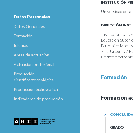
INSTITUCIÓN PR
Universidad de la
Datos Personales
DIRECCIÓN INST
Datos Generales
Institución: Univ
Formación
Educación Superio
Idiomas
Dirección: Monte
País: Uruguay / 
Areas de actuación
Correo electrónic
Actuación profesional
Producción
Formación
científica/tecnológica
Producción bibliográfica
Formación a
Indicadores de producción
CONCLUID
+
GRADO