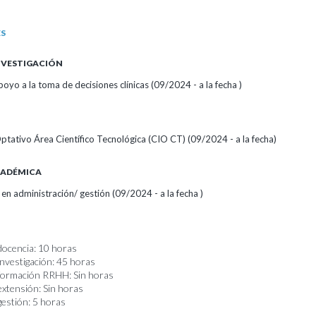
ES
INVESTIGACIÓN
oyo a la toma de decisiones clínicas (09/2024 - a la fecha )
 Optativo Área Científico Tecnológica (CIO CT) (09/2024 - a la fecha)
CADÉMICA
 en administración/ gestión (09/2024 - a la fecha )
docencia: 10 horas
investigación: 45 horas
 formación RRHH: Sin horas
extensión: Sin horas
gestión: 5 horas