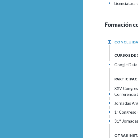
Licenciatura 
+
Formación c
CONCLUID
+
CURSOS DE
Google Data 
+
PARTICIPAC
XXV Congreso 
Conferencia L
+
Jornadas Arg
+
1º Congres
+
31° Jornada
+
OTRAS INST