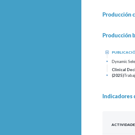
Producción c
Producción b
PUBLICACIÓ
+
Dynamic Sele
+
Clinical Dec
(2025)
Trabaj
+
Indicadores 
ACTIVIDADE