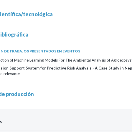
ientífica/tecnológica
ibliográfica
N DE TRABAJOS PRESENTADOS EN EVENTOS
ction of Machine Learning Models For The Ambiental Analysis of Agroecosy
ision Support System for Predictive Risk Analysis - A Case Study in Ne
o relevante
de producción
S