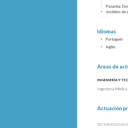
Pasantía: De
modelos de a
+
Idiomas
Portugués
+
Inglés
+
Areas de act
INGENIERÍA Y T
Ingeniería Médica 
Actuación pr
SECTOR EDUCACIÓN