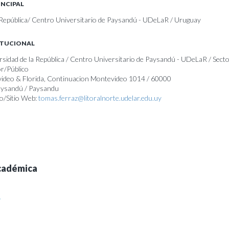
INCIPAL
 República/ Centro Universitario de Paysandú - UDeLaR / Uruguay
ITUCIONAL
ersidad de la República / Centro Universitario de Paysandú - UDeLaR / Sect
r/Público
video & Florida, Continuacion Montevideo 1014 / 60000
Paysandú / Paysandu
o/Sitio Web:
tomas.ferraz@litoralnorte.udelar.edu.uy
cadémica
A