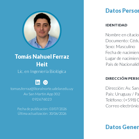
Datos Perso
IDENTIDAD
Nombre en citacio
Documento: Cédul
Sexo: Masculino
Fecha de nacimie
Tomás Nahuel Ferraz
Lugar de nacimie
Heit
País de Nacionali
Lic. en Ingeniería Biológica
DIRECCIÓN PER
Dirección: Av. Sa
tomas.ferraz@litoralnorte.udelar.edu.uy
País: Uruguay / 
Av San Martín App 302
092676023
Teléfono: (+598)
Correo electróni
Fecha de publicación: 03/07/2026
Última actualización: 30/06/2026
Datos Gener