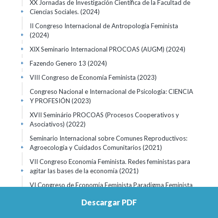
XX Jornadas de Investigación Científica de la Facultad de
Ciencias Sociales.
(2024)
+
II Congreso Internacional de Antropología Feminista
(2024)
+
XIX Seminario Internacional PROCOAS (AUGM)
(2024)
+
Fazendo Genero 13
(2024)
+
VIII Congreso de Economía Feminista
(2023)
+
Congreso Nacional e Internacional de Psicología: CIENCIA
Y PROFESIÓN
(2023)
+
XVII Seminário PROCOAS (Procesos Cooperativos y
Asociativos)
(2022)
+
Seminario Internacional sobre Comunes Reproductivos:
Agroecología y Cuidados Comunitarios
(2021)
+
VII Congreso Economía Feminista. Redes feministas para
agitar las bases de la economía
(2021)
+
VI Congreso de Economía Feminista Paradigma Feminista
i transicions Justes ambe la vida
(2019)
+
Descargar PDF
VIII Jornadas de Investigación de la FHCE
(2019)
+