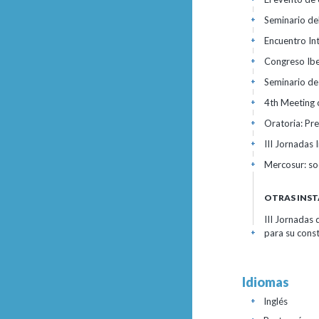
Seminario de
+
Encuentro In
+
Congreso Ib
+
Seminario de
+
4th Meeting 
+
Oratoria: Pre
+
III Jornadas 
+
Mercosur: so
+
OTRAS INST
III Jornadas
para su cons
+
Idiomas
Inglés
+