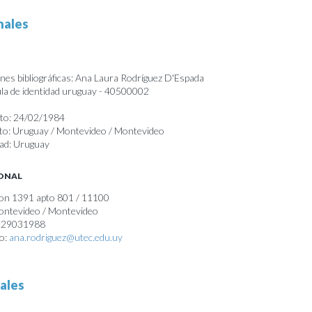
nales
nes bibliográficas: Ana Laura Rodríguez D'Espada
a de identidad uruguay - 40500002
nto: 24/02/1984
nto: Uruguay / Montevideo / Montevideo
dad: Uruguay
SONAL
ron 1391 apto 801 / 11100
Montevideo / Montevideo
) 29031988
co:
ana.rodriguez@utec.edu.uy
ales