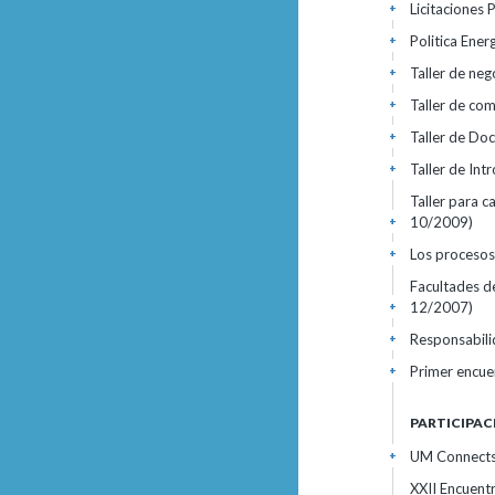
Licitaciones 
+
Politica Ener
+
Taller de neg
+
Taller de co
+
Taller de Do
+
Taller de In
+
Taller para c
10/2009)
+
Los procesos
+
Facultades de
12/2007)
+
Responsabili
+
Primer encue
+
PARTICIPAC
UM Connect
+
XXII Encuent