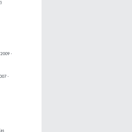
)
/2009 -
007 -
ías