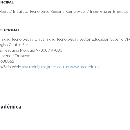
INCIPAL
lógica/ Instituto Tecnológico Regional Centro-Sur / Ingeniería en Energías
ITUCIONAL
rsidad Tecnológica / Universidad Tecnológica / Sector Educación Superior/P
logico Centro Sur
 s/n esquina Morquio 97000 / 97000
Durazno / Durazno
99638865
o/Sitio Web:
ana.rodriguez@utec.edu.uy
www.utec.edu.uy
cadémica
A