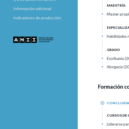
MAESTRÍA
Información adicional
Master propi
+
Indicadores de producción
ESPECIALI
Habilidades 
+
GRADO
Escribanía (
+
Abogacía (20
+
Formación c
CONCLUID
+
CURSOS DE
Liderarse par
+