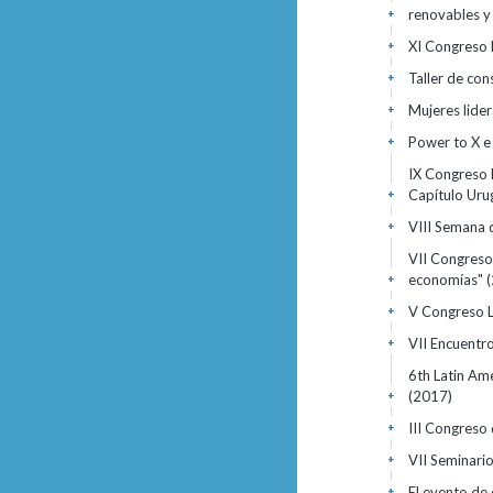
renovables y 
+
XI Congreso
+
Taller de co
+
Mujeres lide
+
Power to X e
+
IX Congreso 
Capítulo Ur
+
VIII Semana 
+
VII Congreso
economías"
+
V Congreso 
+
VII Encuentr
+
6th Latin Am
(2017)
+
III Congreso
+
VII Seminario
+
El evento de 
+