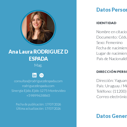
Datos Perso
IDENTIDAD
Nombre en citacio
Documento: Cédul
Sexo: Femenino
Fecha de nacimie
Ana Laura RODRIGUEZ D
Lugar de nacimie
ESPADA
País de Nacionali
Mag.
DIRECCIÓN PER
Dirección: Yagua
consultas@rodriguezdespada.com
País: Uruguay / 
rodriguezdespada.com
Sinergia Ejido. Ejido 1275 Montevideo
Teléfono: (11200
+59899638865
Correo electróni
Fecha de publicación: 17/07/2026
Última actualización: 17/07/2026
Datos Gener