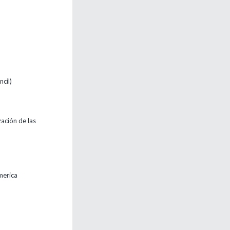
cil)
ación de las
merica