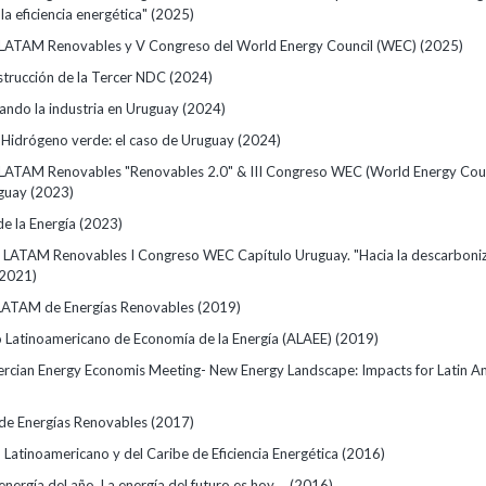
la eficiencia energética"
(2025)
 LATAM Renovables y V Congreso del World Energy Council (WEC)
(2025)
nstrucción de la Tercer NDC
(2024)
rando la industria en Uruguay
(2024)
 Hidrógeno verde: el caso de Uruguay
(2024)
LATAM Renovables "Renovables 2.0" & III Congreso WEC (World Energy Coun
uguay
(2023)
de la Energía
(2023)
 LATAM Renovables I Congreso WEC Capítulo Uruguay. "Hacia la descarboniz
(2021)
LATAM de Energías Renovables
(2019)
o Latinoamericano de Economía de la Energía (ALAEE)
(2019)
ercian Energy Economis Meeting- New Energy Landscape: Impacts for Latin A
 de Energías Renovables
(2017)
 Latinoamericano y del Caribe de Eficiencia Energética
(2016)
energía del año. La energía del futuro es hoy....
(2016)