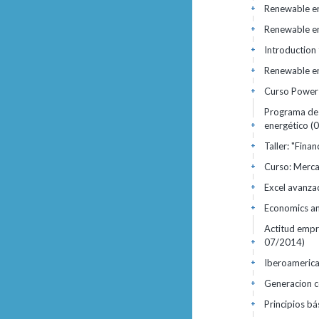
Renewable en
+
Renewable en
+
Introduction
+
Renewable en
+
Curso Power
+
Programa de 
energético
(
+
Taller: "Fin
+
Curso: Merca
+
Excel avanz
+
Economics an
+
Actitud empr
07/2014)
+
Iberoamerica
+
Generacion c
+
Principios bá
+