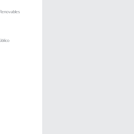
 Renovables
úblico