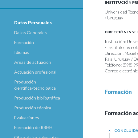
INSTITUCIÓN PR
Universidad Tecno
/ Uruguay
Datos Personales
DIRECCIÓN INST
Datos Generales
Institución: Unive
Formación
/ Instituto Tecno
Idiomas
Dirección: Maciel
País: Uruguay / 
Areas de actuación
Teléfono: (598) 
Correo electrónic
Actuación profesional
Producción
científica/tecnológica
Formación
Producción bibliográfica
Producción técnica
Formación a
Evaluaciones
Formación de RRHH
CONCLUID
+
Otros datos relevantes