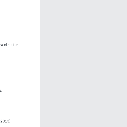
a el sector
4 -
/2013)