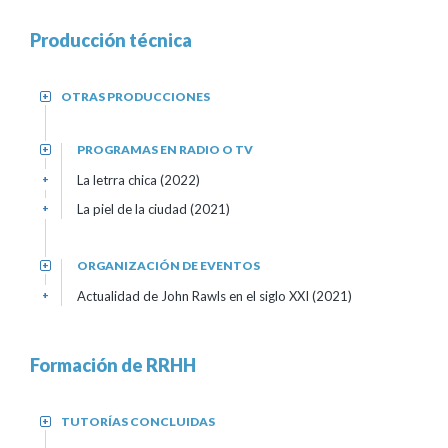
Producción técnica
OTRAS PRODUCCIONES
+
PROGRAMAS EN RADIO O TV
+
La letrra chica (2022)
+
La piel de la ciudad (2021)
+
ORGANIZACIÓN DE EVENTOS
+
Actualidad de John Rawls en el siglo XXI (2021)
+
Formación de RRHH
TUTORÍAS CONCLUIDAS
+