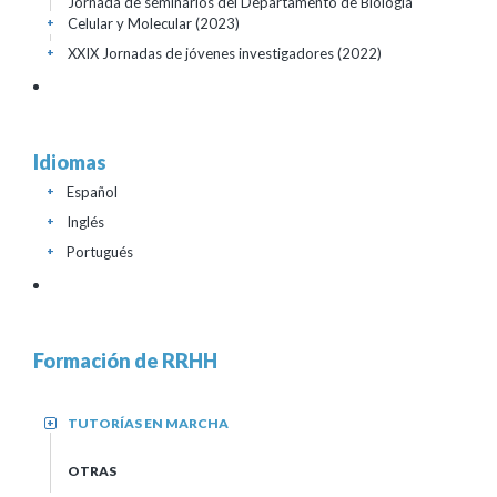
Jornada de seminarios del Departamento de Biología
Celular y Molecular
(2023)
+
XXIX Jornadas de jóvenes investigadores
(2022)
+
Idiomas
Español
+
Inglés
+
Portugués
+
Formación de RRHH
TUTORÍAS EN MARCHA
+
OTRAS