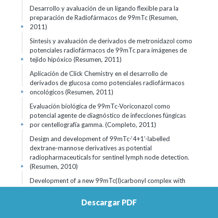
Desarrollo y avaluación de un ligando flexible para la
preparación de Radiofármacos de 99mTc (Resumen,
2011)
+
Sintesis y avaluación de derivados de metronidazol como
potenciales radiofármacos de 99mTc para imágenes de
tejido hipóxico (Resumen, 2011)
+
Aplicación de Click Chemistry en el desarrollo de
derivados de glucosa como potenciales radiofármacos
oncológicos (Resumen, 2011)
+
Evaluación biológica de 99mTc-Voriconazol como
potencial agente de diagnóstico de infecciones fúngicas
por centellografía gamma. (Completo, 2011)
+
Design and development of 99mTc-‘4+1’-labelled
dextrane-mannose derivatives as potential
radiopharmaceuticals for sentinel lymph node detection.
(Resumen, 2010)
+
Development of a new 99mTc(I)carbonyl complex with
selectivity towards hypoxic tissue (Resumen, 2010)
+
Descargar PDF
Produccion de 18F-2-fluor-desoxyglucosa (18F-FDG) en
el Centro Uruguayo de Imagenologia Molecular