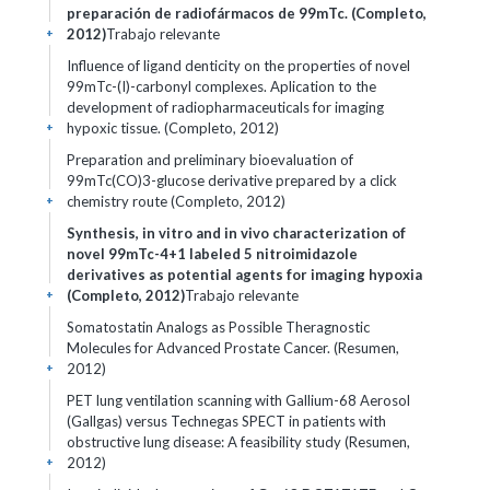
preparación de radiofármacos de 99mTc. (Completo,
2012)
Trabajo relevante
+
Influence of ligand denticity on the properties of novel
99mTc-(I)-carbonyl complexes. Aplication to the
development of radiopharmaceuticals for imaging
hypoxic tissue. (Completo, 2012)
+
Preparation and preliminary bioevaluation of
99mTc(CO)3-glucose derivative prepared by a click
chemistry route (Completo, 2012)
+
Synthesis, in vitro and in vivo characterization of
novel 99mTc-4+1 labeled 5 nitroimidazole
derivatives as potential agents for imaging hypoxia
(Completo, 2012)
Trabajo relevante
+
Somatostatin Analogs as Possible Theragnostic
Molecules for Advanced Prostate Cancer. (Resumen,
2012)
+
PET lung ventilation scanning with Gallium-68 Aerosol
(Gallgas) versus Technegas SPECT in patients with
obstructive lung disease: A feasibility study (Resumen,
2012)
+