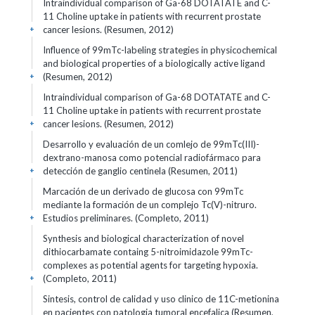
Intraindividual comparison of Ga-68 DOTATATE and C-
11 Choline uptake in patients with recurrent prostate
cancer lesions. (Resumen, 2012)
+
Influence of 99mTc-labeling strategies in physicochemical
and biological properties of a biologically active ligand
(Resumen, 2012)
+
Intraindividual comparison of Ga-68 DOTATATE and C-
11 Choline uptake in patients with recurrent prostate
cancer lesions. (Resumen, 2012)
+
Desarrollo y evaluación de un comlejo de 99mTc(III)-
dextrano-manosa como potencial radiofármaco para
detección de ganglio centinela (Resumen, 2011)
+
Marcación de un derivado de glucosa con 99mTc
mediante la formación de un complejo Tc(V)-nitruro.
Estudios preliminares. (Completo, 2011)
+
Synthesis and biological characterization of novel
dithiocarbamate containg 5-nitroimidazole 99mTc-
complexes as potential agents for targeting hypoxia.
(Completo, 2011)
+
Sintesis, control de calidad y uso clinico de 11C-metionina
en pacientes con patologia tumoral encefalica (Resumen,