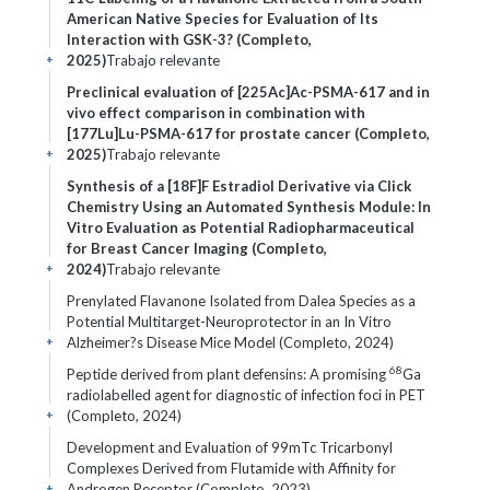
American Native Species for Evaluation of Its
Interaction with GSK-3? (Completo,
2025)
Trabajo relevante
+
Preclinical evaluation of [225Ac]Ac-PSMA-617 and in
vivo effect comparison in combination with
[177Lu]Lu-PSMA-617 for prostate cancer (Completo,
2025)
Trabajo relevante
+
Synthesis of a [18F]F Estradiol Derivative via Click
Chemistry Using an Automated Synthesis Module: In
Vitro Evaluation as Potential Radiopharmaceutical
for Breast Cancer Imaging (Completo,
2024)
Trabajo relevante
+
Prenylated Flavanone Isolated from Dalea Species as a
Potential Multitarget-Neuroprotector in an In Vitro
Alzheimer?s Disease Mice Model (Completo, 2024)
+
68
Peptide derived from plant defensins: A promising
Ga
radiolabelled agent for diagnostic of infection foci in
PET
(Completo, 2024)
+
Development and Evaluation of 99mTc Tricarbonyl
Complexes Derived from Flutamide with Affinity for
Androgen Receptor (Completo, 2023)
+