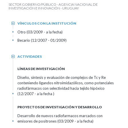
SECTOR GOBIERNO/PÚBLICO - AGENCIA NACIONAL DE
INVESTIGACIÓN E INNOVACIÓN - URUGUAY
VÍNCULOS CON LA INSTITUCIÓN
+
Otro (03/2009 - a la fecha)
+
Becario (12/2007 - 01/2009)
+
ACTIVIDADES
+
LÍNEAS DE INVESTIGACIÓN
Diseño, síntesis y evaluación de complejos de Tc y Re
conteniendo ligandos nitroimidazólicos, como potenciales
radiofármacos con selectividad hacia tejido hipóxico
(12/2007 - a la fecha )
+
PROYECTOS DE INVESTIGACIÓN Y DESARROLLO
Desarrollo de nuevos radiofarmacos marcados con
emisores de positrones (03/2009 - a la fecha)
+