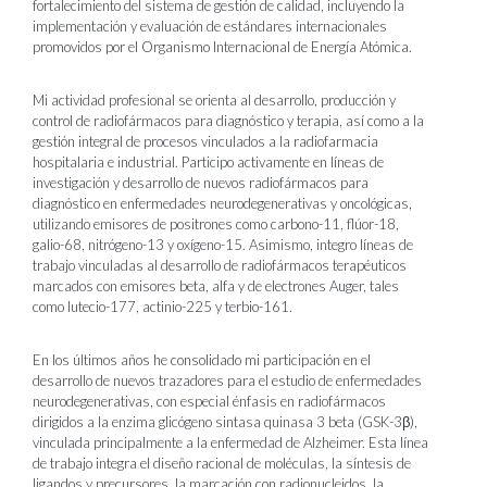
fortalecimiento del sistema de gestión de calidad, incluyendo la
implementación y evaluación de estándares internacionales
promovidos por el Organismo Internacional de Energía Atómica.
Mi actividad profesional se orienta al desarrollo, producción y
control de radiofármacos para diagnóstico y terapia, así como a la
gestión integral de procesos vinculados a la radiofarmacia
hospitalaria e industrial. Participo activamente en líneas de
investigación y desarrollo de nuevos radiofármacos para
diagnóstico en enfermedades neurodegenerativas y oncológicas,
utilizando emisores de positrones como carbono-11, flúor-18,
galio-68, nitrógeno-13 y oxígeno-15. Asimismo, integro líneas de
trabajo vinculadas al desarrollo de radiofármacos terapéuticos
marcados con emisores beta, alfa y de electrones Auger, tales
como lutecio-177, actinio-225 y terbio-161.
En los últimos años he consolidado mi participación en el
desarrollo de nuevos trazadores para el estudio de enfermedades
neurodegenerativas, con especial énfasis en radiofármacos
dirigidos a la enzima glicógeno sintasa quinasa 3 beta (GSK-3β),
vinculada principalmente a la enfermedad de Alzheimer. Esta línea
de trabajo integra el diseño racional de moléculas, la síntesis de
ligandos y precursores, la marcación con radionucleidos, la