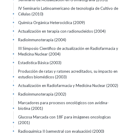
IV Seminario Latinoamericano de tecnología de Cultivo de
Células
(2010)
+
Química Orgánica Heterocíclica
(2009)
+
Actualización en terapia con radionucleidos
(2004)
+
Radioinmunoterapia
(2004)
+
III Simposio Científico de actualización en Radiofarmacia y
Medicina Nuclear
(2004)
+
Estadística Básica
(2003)
+
Producción de ratas y ratones acreditados, su impacto en
estudios biomédicos
(2003)
+
Actualización en Radiofarmacia y Medicina Nuclear
(2002)
+
Radioinmunoterapia
(2002)
+
Marcadores para procesos oncológicos con avidina-
biotina
(2001)
+
Glucosa Marcada con 18F para imágenes oncologicas
(2001)
+
Radioquímica II (semestral con evaluación)
(2000)
+