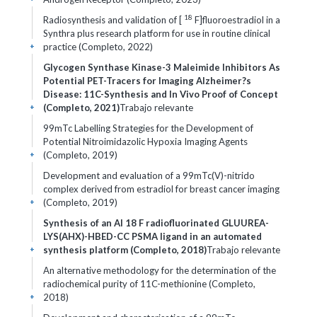
18
Radiosynthesis and validation of [
F]fluoroestradiol in a
Synthra plus research platform for use in routine clinical
practice (Completo, 2022)
+
Glycogen Synthase Kinase-3 Maleimide Inhibitors As
Potential PET-Tracers for Imaging Alzheimer?s
Disease: 11C-Synthesis and In Vivo Proof of Concept
(Completo, 2021)
Trabajo relevante
+
99mTc Labelling Strategies for the Development of
Potential Nitroimidazolic Hypoxia Imaging Agents
(Completo, 2019)
+
Development and evaluation of a 99mTc(V)-nitrido
complex derived from estradiol for breast cancer imaging
(Completo, 2019)
+
Synthesis of an Al 18 F radiofluorinated GLUUREA-
LYS(AHX)-HBED-CC PSMA ligand in an automated
synthesis platform (Completo, 2018)
Trabajo relevante
+
An alternative methodology for the determination of the
radiochemical purity of 11C-methionine (Completo,
2018)
+