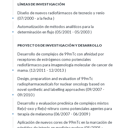
LÍNEAS DE INVESTIGACIÓN
Diseño de nuevos radiofármacos de tecnecio y renio
(07/2000 - a la fecha )
+
Automatización de métodos analíticos para la
determinación en flujo (05/2001 - 05/2003 )
+
PROYECTOS DE INVESTIGACIÓN Y DESARROLLO
Desarrollo de complejos de 99mTc con afinidad por
receptores de estrógenos como potenciales
rediofármacos para imagenología molecular de cancer de
mama. (12/2011 - 12/2013 )
+
Design, preparation and evaluation of 99mTc
radiopharmaceuticals for nuclear oncology based on
novel synthetic and labelling approaches (09/2007 -
09/2010 )
+
Desarrollo y evaluacion preclínica de complejos mixtos
Re(v)-oxo y Re(v)-nitruro como potenciales agentes para
terapia de melanoma (06/2007 - 06/2009 )
+
Aplicación de nuevos cores de 99mTc en la marcación de
péptidos de interés en medicina nuclear (05/2005 -