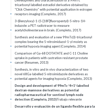
Development and characterisation of a 99mTc
tricarbonyl labelled estradiol derivative obtained by
“Click Chemistry” with potential application in estrogen
receptors imaging (Completo, 2017)
+
3-(Benzyloxy)-1-(5-[18F]fluoropentyl)-5-nitro-1H-
indazole: a PET radiotracer to measure
acetylcholinesterase in brain. (Completo, 2017)
+
Synthesis and evaluation of a new 99mTc(I)-tricarbonyl
complex bearing the 5-nitroimidazol-1-yl moiety as
potential hypoxia imaging agent (Completo, 2014)
+
Comparison of Ga-68 DOTATATE and C-11 Choline
uptake in patients with castration resistant prostate
cancer (Resumen, 2013)
+
Synthesis, in vitro and in vivo characterization of two
novel 68Ga-labelled 5-nitroimidazole derivatives as
potential agents for imaging hypoxia (Completo, 2013)
+
Design and development of 99mTc-‘4+1’-labelled
dextran-mannose derivatives as potential
radiopharmaceutical for sentinel lymph node
detection (Completo, 2013)
Trabajo relevante
+
Desarrollo y evaluación de un ligando flexible para la