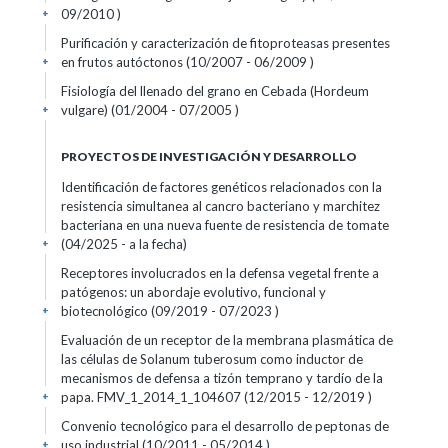
09/2010 )
+
Purificación y caracterización de fitoproteasas presentes
en frutos autóctonos (10/2007 - 06/2009 )
+
Fisiología del llenado del grano en Cebada (Hordeum
vulgare) (01/2004 - 07/2005 )
+
PROYECTOS DE INVESTIGACIÓN Y DESARROLLO
Identificación de factores genéticos relacionados con la
resistencia simultanea al cancro bacteriano y marchitez
bacteriana en una nueva fuente de resistencia de tomate
(04/2025 - a la fecha)
+
Receptores involucrados en la defensa vegetal frente a
patógenos: un abordaje evolutivo, funcional y
biotecnológico (09/2019 - 07/2023 )
+
Evaluación de un receptor de la membrana plasmática de
las células de Solanum tuberosum como inductor de
mecanismos de defensa a tizón temprano y tardío de la
papa. FMV_1_2014_1_104607 (12/2015 - 12/2019 )
+
Convenio tecnológico para el desarrollo de peptonas de
uso industrial (10/2011 - 05/2014 )
+