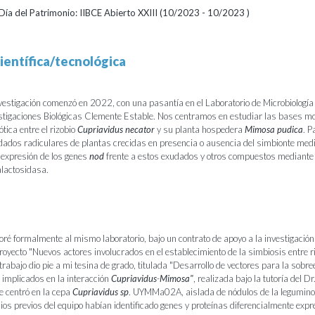
 Día del Patrimonio: IIBCE Abierto XXIII (10/2023 - 10/2023 )
ientífica/tecnológica
nvestigación comenzó en 2022, con una pasantía en el Laboratorio de Microbiologí
vestigaciones Biológicas Clemente Estable. Nos centramos en estudiar las bases m
ótica entre el rizobio
Cupriavidus
necator
y su planta hospedera
Mimosa
pudica
. P
dados radiculares de plantas crecidas en presencia o ausencia del simbionte med
 expresión de los genes
nod
frente a estos exudados y otros compuestos mediante
alactosidasa.
é formalmente al mismo laboratorio, bajo un contrato de apoyo a la investigación
proyecto "Nuevos actores involucrados en el establecimiento de la simbiosis entre r
trabajo dio pie a mi tesina de grado, titulada "Desarrollo de vectores para la sobr
implicados en la interacción
Cupriavidus
-
Mimosa"
, realizada bajo la tutoría del Dr
e centró en la cepa
Cupriavidus
sp
. UYMMa02A, aislada de nódulos de la legumino
dios previos del equipo habían identificado genes y proteínas diferencialmente exp