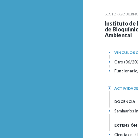
SECTOR GOBIERNO
Instituto de
de Bioquímic
Ambiental
VÍNCULOS C
+
Otro (06/20
+
Funcionario
+
ACTIVIDAD
+
DOCENCIA
Seminarios I
+
EXTENSIÓN
Ciencia en e
+