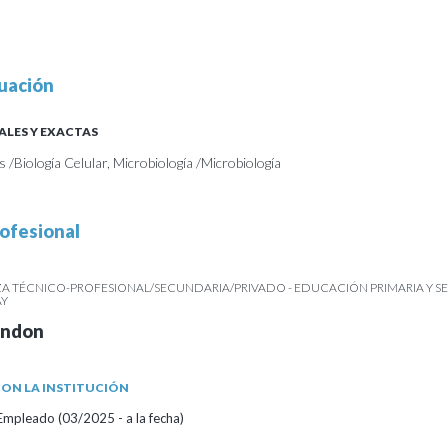
uación
ALES Y EXACTAS
s /Biología Celular, Microbiología /Microbiología
ofesional
A TÉCNICO-PROFESIONAL/SECUNDARIA/PRIVADO - EDUCACIÓN PRIMARIA Y 
AY
andon
ON LA INSTITUCIÓN
Empleado (03/2025 - a la fecha)