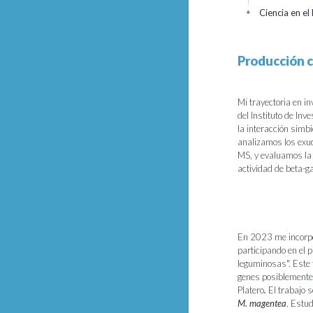
Ciencia en el
+
Producción c
Mi trayectoria en i
del Instituto de In
la interacción simbi
analizamos los exu
MS, y evaluamos la
actividad de beta-g
En 2023 me incorpor
participando en el 
leguminosas". Este 
genes posiblemente 
Platero
.
El trabajo s
M.
magentea
. Estu