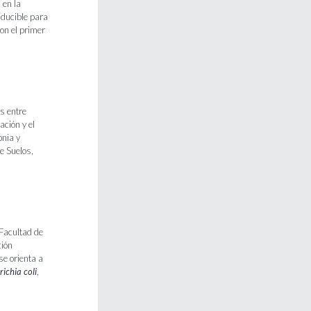
 en la
nducible para
con el primer
s entre
ación y el
onia y
e Suelos,
Facultad de
ción
se orienta a
richia
coli
,