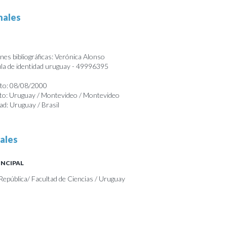
nales
nes bibliográficas: Verónica Alonso
a de identidad uruguay - 49996395
nto: 08/08/2000
nto: Uruguay / Montevideo / Montevideo
ad: Uruguay / Brasil
ales
INCIPAL
 República/ Facultad de Ciencias / Uruguay