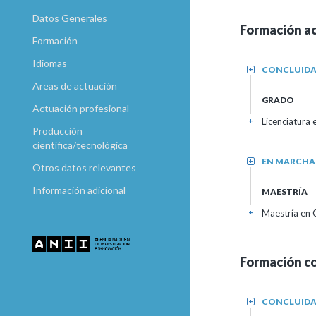
Datos Generales
Formación a
Formación
Idiomas
CONCLUID
+
Areas de actuación
GRADO
Actuación profesional
Licenciatura 
+
Producción
científica/tecnológica
EN MARCHA
+
Otros datos relevantes
Información adicional
MAESTRÍA
Maestría en C
+
Formación c
CONCLUID
+