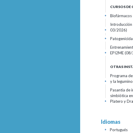
CURSOS DE
Biofármacos
+
Introducción 
03/2026)
+
Patogenicida
+
Entrenamient
EPI2ME
(08/
+
OTRAS INST
Programa de A
y la legumino
+
Pasantía de i
simbiótica en
Platero y Dr
+
Idiomas
Portugués
+