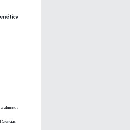
Genética
a a alumnos
d Ciencias