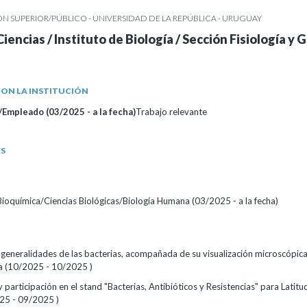
 SUPERIOR/PÚBLICO - UNIVERSIDAD DE LA REPÚBLICA - URUGUAY
iencias / Instituto de Biología / Sección Fisiología y 
ON LA INSTITUCIÓN
Empleado (03/2025 - a la fecha)
Trabajo relevante
ES
Bioquímica/Ciencias Biológicas/Biología Humana (03/2025 - a la fecha)
 generalidades de las bacterias, acompañada de su visualización microscópic
a (10/2025 - 10/2025 )
 participación en el stand "Bacterias, Antibióticos y Resistencias" para Latitu
25 - 09/2025 )