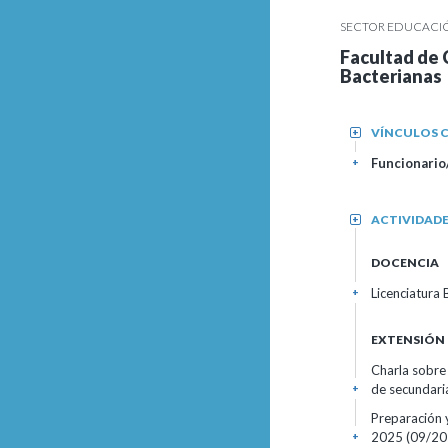
SECTOR EDUCACIÓN
Facultad de C
Bacterianas
VÍNCULOS C
+
Funcionario/
+
ACTIVIDAD
+
DOCENCIA
Licenciatura 
+
EXTENSIÓN
Charla sobre
de secundari
+
Preparación y
2025 (09/20
+