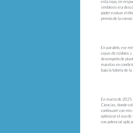
esta cepa, en respu
simbiosis era desco
poder evaluar el efe
premio de la convoc
En paralelo, ese mi
cepas de rizobios y
desempeño de planta
macetas en condicio
bajo la tutoría de l
En marzo de 2025 me
Ciencias, donde col
continuaré con mis 
optimizar el uso de
con potencial aplica