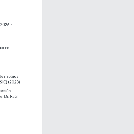
/2026 -
ico en
de rizobios
CSIC)
(2023)
racción
s: Dr. Raúl