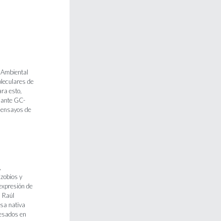
a Ambiental
oleculares de
ara esto,
iante GC-
 ensayos de
,
izobios y
eexpresión de
. Raúl
sa nativa
resados en