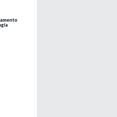
rtamento
ogía