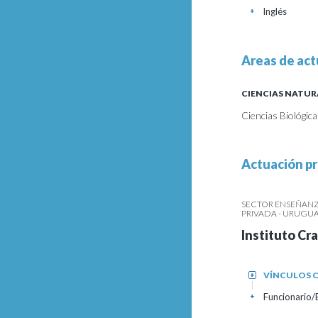
Inglés
+
Areas de act
CIENCIAS NATUR
Ciencias Biológica
Actuación pr
SECTOR ENSEÑANZ
PRIVADA - URUGU
Instituto Cr
VÍNCULOS C
+
Funcionario/
+