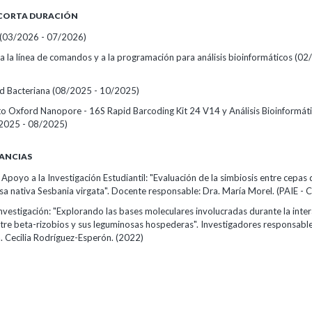
 CORTA DURACIÓN
(03/2026 - 07/2026)
a la línea de comandos y a la programación para análisis bioinformáticos
(02
d Bacteriana
(08/2025 - 10/2025)
o Oxford Nanopore - 16S Rapid Barcoding Kit 24 V14 y Análisis Bioinformát
2025 - 08/2025)
ANCIAS
poyo a la Investigación Estudiantil: "Evaluación de la simbiosis entre cepas 
sa nativa Sesbania virgata". Docente responsable: Dra. María Morel. (PAIE - 
nvestigación: "Explorando las bases moleculares involucradas durante la inte
tre beta-rizobios y sus leguminosas hospederas". Investigadores responsable
a. Cecilia Rodríguez-Esperón.
(2022)