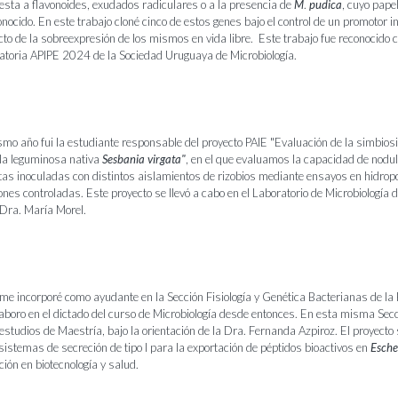
esta a flavonoides, exudados radiculares o a la presencia de
M
.
pudica
, cuyo papel
nocido. En este trabajo cloné cinco de estos genes bajo el control de un promotor i
cto de la sobreexpresión de los mismos en vida libre. Este trabajo fue reconocido 
atoria APIPE 2024 de la Sociedad Uruguaya de Microbiología.
smo año fui la estudiante responsable del proyecto PAIE "Evaluación de la simbiosi
 la leguminosa nativa
Sesbania
virgata"
, en el que evaluamos la capacidad de nodul
s inoculadas con distintos aislamientos de rizobios mediante ensayos en hidrop
nes controladas. Este proyecto se llevó a cabo en el Laboratorio de Microbiología d
a Dra. María Morel.
 incorporé como ayudante en la Sección Fisiología y Genética Bacterianas de la 
aboro en el dictado del curso de Microbiología desde entonces. En esta misma Sec
estudios de Maestría, bajo la orientación de la Dra. Fernanda Azpiroz. El proyecto 
 sistemas de secreción de tipo I para la exportación de péptidos bioactivos en
Esche
ción en biotecnología y salud.