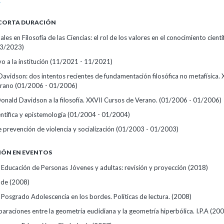
A
 CORTA DURACIÓN
les en Filosofía de las Ciencias: el rol de los valores en el conocimiento cientí
03/2023)
vo a la institución
(11/2021 - 11/2021)
avidson: dos intentos recientes de fundamentación filosófica no metafísica. 
erano
(01/2006 - 01/2006)
onald Davidson a la filosofía. XXVII Cursos de Verano.
(01/2006 - 01/2006)
ntífica y epistemología
(01/2004 - 01/2004)
 prevención de violencia y socialización
(01/2003 - 01/2003)
IÓN EN EVENTOS
 Educación de Personas Jóvenes y adultas: revisión y proyección
(2018)
 de
(2008)
Posgrado Adolescencia en los bordes. Políticas de lectura.
(2008)
raciones entre la geometría euclidiana y la geometría hiperbólica. I.P.A
(200