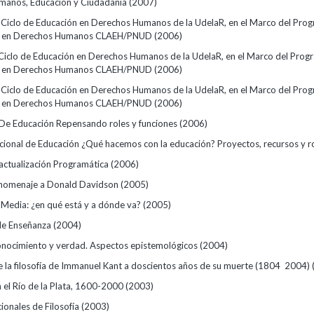
manos, Educación y Ciudadanía
(2007)
l Ciclo de Educación en Derechos Humanos de la UdelaR, en el Marco del Pro
n en Derechos Humanos CLAEH/PNUD
(2006)
 Ciclo de Educación en Derechos Humanos de la UdelaR, en el Marco del Prog
n en Derechos Humanos CLAEH/PNUD
(2006)
l Ciclo de Educación en Derechos Humanos de la UdelaR, en el Marco del Pro
n en Derechos Humanos CLAEH/PNUD
(2006)
 De Educación Repensando roles y funciones
(2006)
ional de Educación ¿Qué hacemos con la educación? Proyectos, recursos y ro
actualización Programática
(2006)
 homenaje a Donald Davidson
(2005)
 Media: ¿en qué está y a dónde va?
(2005)
de Enseñanza
(2004)
onocimiento y verdad. Aspectos epistemológicos
(2004)
de la filosofía de Immanuel Kant a doscientos años de su muerte (1804  2004)
en el Río de la Plata, 1600-2000
(2003)
ionales de Filosofía
(2003)