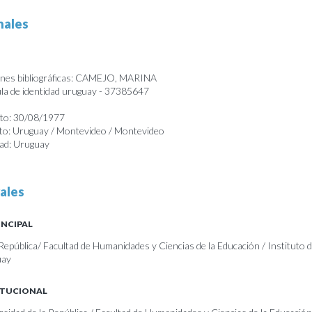
nales
ones bibliográficas: CAMEJO, MARINA
a de identidad uruguay - 37385647
nto: 30/08/1977
nto: Uruguay / Montevideo / Montevideo
dad: Uruguay
ales
INCIPAL
República/ Facultad de Humanidades y Ciencias de la Educación / Instituto 
uay
ITUCIONAL