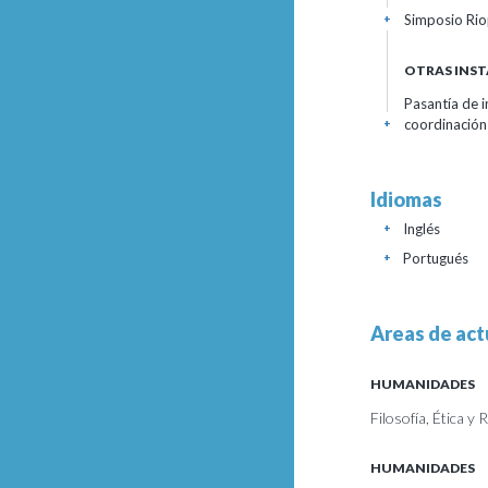
Simposio Rio
+
OTRAS INST
Pasantía de i
coordinación
+
Idiomas
Inglés
+
Portugués
+
Areas de act
HUMANIDADES
Filosofía, Ética y 
HUMANIDADES