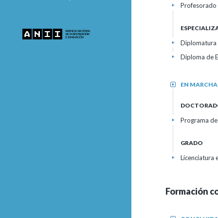
Profesorado 
+
ESPECIALI
Diplomatura 
+
Diploma de E
+
EN MARCHA
+
DOCTORAD
Programa de
+
GRADO
Licenciatura 
+
Formación c