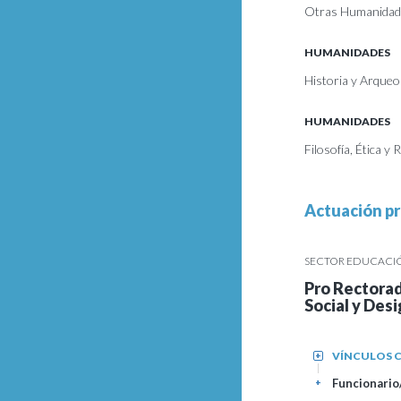
Otras Humanidades
HUMANIDADES
Historia y Arqueol
HUMANIDADES
Filosofía, Ética y 
Actuación pr
SECTOR EDUCACIÓN
Pro Rectorad
Social y Des
VÍNCULOS C
+
Funcionario/
+