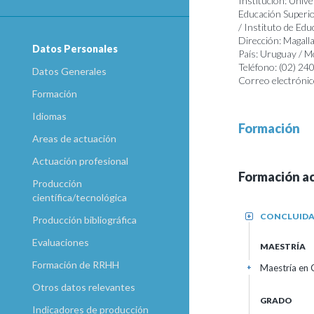
Institución: Unive
Educación Superio
/ Instituto de Edu
Dirección: Magal
Datos Personales
País: Uruguay / 
Teléfono: (02) 2
Datos Generales
Correo electrónic
Formación
Idiomas
Formación
Areas de actuación
Actuación profesional
Formación a
Producción
científica/tecnológica
CONCLUID
+
Producción bibliográfica
Evaluaciones
MAESTRÍA
Formación de RRHH
Maestría en 
+
Otros datos relevantes
GRADO
Indicadores de producción