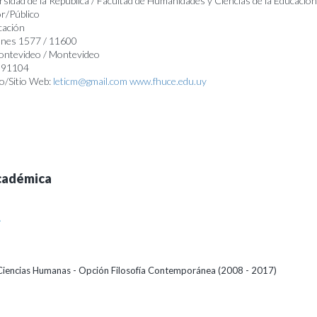
rsidad de la República / Facultad de Humanidades y Ciencias de la Educación
r/Público
cación
lanes 1577 / 11600
Montevideo / Montevideo
4091104
o/Sitio Web:
leticm@gmail.com
www.fhuce.edu.uy
cadémica
A
Ciencias Humanas - Opción Filosofía Contemporánea (2008 - 2017)