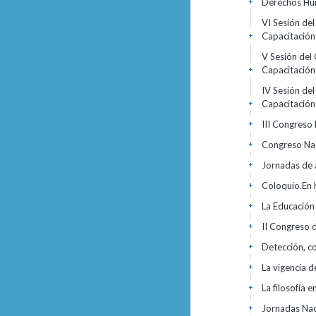
Derechos Hu
+
VI Sesión de
Capacitació
+
V Sesión del
Capacitació
+
IV Sesión de
Capacitació
+
III Congreso
+
Congreso Nac
+
Jornadas de 
+
Coloquio.En
+
La Educación
+
II Congreso 
+
Detección, c
+
La vigencia 
+
La filosofía 
+
Jornadas Nac
+