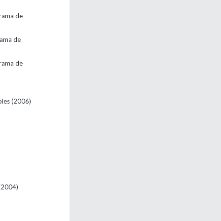
grama de
rama de
grama de
les
(2006)
(2004)