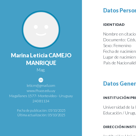
Datos Perso
IDENTIDAD
Nombre en citaci
Documento: Cédul
Sexo: Femenino
Fecha de nacimie
Marina Leticia CAMEJO
Lugar de nacimie
MANRIQUE
País de Nacionali
Mag.
Datos Gener
leticm@gmail.com
www.fhuce.edu.uy
Magallanes 1577- Montevideo - Uruguay
INSTITUCIÓN PR
24081134
Universidad de la 
Fecha de publicación: 05/10/2025
Educación / Urug
Última actualización: 05/10/2025
DIRECCIÓN INST