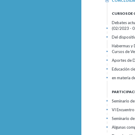
CONCLUID
+
CURSOS DE
Debates actua
(02/2023 - 
+
Del dispositi
+
Habermas y D
Cursos de V
+
Aportes de D
+
Educación cie
+
en materia de
+
PARTICIPAC
Seminario de
+
VI Encuentro
+
Seminario de 
+
Algunas compa
+