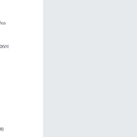
fico
XXVII
8)