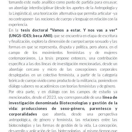
tomando este nudo analítico como punto de partida para ensayar,
un abordaje interdisciplinar (desde los aportes de la Antropología y
la Lingüística), una teorización alternativa que permita articular -ya
no contraponer- las nociones de cuerpo y lenguaje en relación con la
experiencia.
En la
tesis doctoral "Vamos a estar. Y nos vas a ver"
(UNGS-IDES; beca ANII)
, que se encuentra en etapa de escritura
y finalización, exploro la dimensión de cuerpo/cuerpo sexuado y las
formas en que se representa, disputa y politiza, pero ahora, en el
campo de los movimientos feministas y de mujeres
contemporáneos. La tesis propone entonces, una contribución
específica a las dos líneas de investigación mencionadas, desde un
abordaje cercano y micro de las concepciones corporales
desplegadas en un colectivo feminista, a partir de la categoría
teórica de cuerpo vivido como producto de la militancia, poniendo en
diálogo saberes no académicos con teorías feministas y de género.
Por otra parte, y en diálogo con los campos de estudio ya
mencionados, desde el 2023, soy corresponsable de una
línea de
investigación denominada Biotecnologías y gestión de la
vida: producciones de sexo-género, parentesco y
corporalidades
que aborda, desde una perspectiva
antropológica, de género y feminista, las relaciones entre las
biotecnologías y las formas de gestión de la vida. La concepción,
desarrollo y aplicación de las biotecnologías, al mismo tiempo que