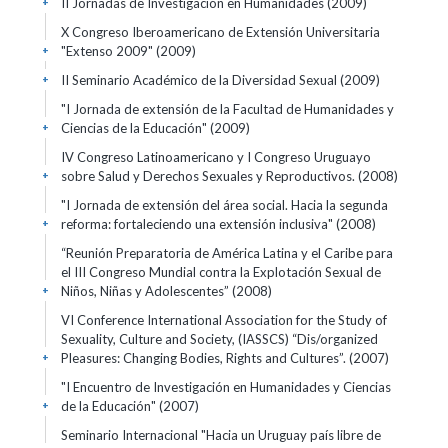
II Jornadas de Investigación en Humanidades
(2009)
+
X Congreso Iberoamericano de Extensión Universitaria
"Extenso 2009"
(2009)
+
II Seminario Académico de la Diversidad Sexual
(2009)
+
"I Jornada de extensión de la Facultad de Humanidades y
Ciencias de la Educación"
(2009)
+
IV Congreso Latinoamericano y I Congreso Uruguayo
sobre Salud y Derechos Sexuales y Reproductivos.
(2008)
+
"I Jornada de extensión del área social. Hacia la segunda
reforma: fortaleciendo una extensión inclusiva"
(2008)
+
“Reunión Preparatoria de América Latina y el Caribe para
el III Congreso Mundial contra la Explotación Sexual de
Niños, Niñas y Adolescentes”
(2008)
+
VI Conference International Association for the Study of
Sexuality, Culture and Society, (IASSCS) “Dis/organized
Pleasures: Changing Bodies, Rights and Cultures”.
(2007)
+
"I Encuentro de Investigación en Humanidades y Ciencias
de la Educación"
(2007)
+
Seminario Internacional "Hacia un Uruguay país libre de