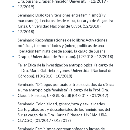
Dra. Susana Draper, Princeton University).
(12/2019 -
12/2019)
+
Seminario Diálogos y tensiones entre feminismo(s) y
marxismo(s). Lecturas desde el sur, (a cargo de Alejandra
Ciriza, Universidad Nacional de Cuyo).
(12/2018 -
12/2018)
+
Seminario Reconfiguraciones de lo libre: Activaciones
poéticas, temporalidades y (micro) políticas de una
liberación feminista desde abajo, (a cargo de Susana
Draper, Universidad de Princeton).
(12/2018 - 12/2018)
+
Taller Ética de la investigación antropológica, (a cargo de
la Dra. María Gabriela Lugones, Universidad Nacional de
Córdoba).
(10/2018 - 10/2018)
+
Seminario "Diálogos pontuais entre os estudos da ciência
e uma antropologia feminista" (a cargo de la Prof. Dra.
Claudia Fonseca, UFRGS, Brasil)
(01/2017 - 01/2017)
+
Seminario Colonialidad, género/raza y sexualidades.
Cartografías pos y descoloniales de los feminismos del
Sur (a cargo de la Dra. Karina Bidaseca, UNSAM, UBA,
CLACSO)
(01/2017 - 01/2017)
+
Seminario Feminismos contemporáneos y luchas de