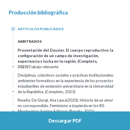
Producción bibliográfica
ARTÍCULOS PUBLICADOS
+
ARBITRADOS
Presentación del Dossier. El cuerpo reproductivo: la
configuración de un campo de investigación,
experiencia y lucha en la región. (Completo,
2023)
Trabajo relevante
+
Disciplinas, colectivos sociales y prácticas institucionales:
ambientes formativos en la experiencia de los proyectos
estudiantiles de extensión universitaria en la Universidad
de la República. (Completo, 2023)
+
Reseña: De Giorgi, Ana Laura(2020). Historia de un amor
no correspondido. Feminismo e izquierda en los 80.
Montevideo: Sujetos Editores (Reseña, 2021)
+
ALERTAS FEMINISTAS: LENGUAJES Y ESTÉTICAS DE
Descargar PDF
UN FEMINISMO DESDE EL SUR (Completo,