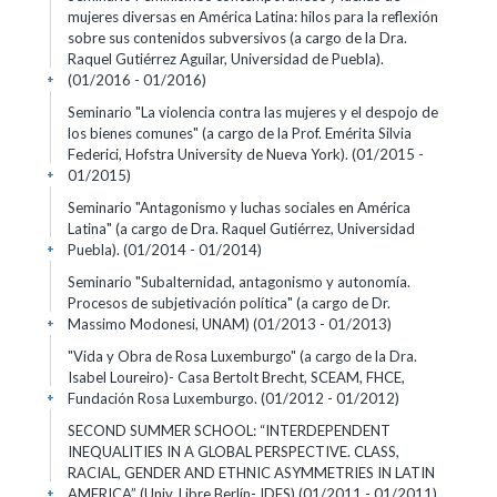
mujeres diversas en América Latina: hilos para la reflexión
sobre sus contenidos subversivos (a cargo de la Dra.
Raquel Gutiérrez Aguilar, Universidad de Puebla).
(01/2016 - 01/2016)
+
Seminario "La violencia contra las mujeres y el despojo de
los bienes comunes" (a cargo de la Prof. Emérita Silvia
Federici, Hofstra University de Nueva York).
(01/2015 -
01/2015)
+
Seminario "Antagonismo y luchas sociales en América
Latina" (a cargo de Dra. Raquel Gutiérrez, Universidad
Puebla).
(01/2014 - 01/2014)
+
Seminario "Subalternidad, antagonismo y autonomía.
Procesos de subjetivación política" (a cargo de Dr.
Massimo Modonesi, UNAM)
(01/2013 - 01/2013)
+
"Vida y Obra de Rosa Luxemburgo" (a cargo de la Dra.
Isabel Loureiro)- Casa Bertolt Brecht, SCEAM, FHCE,
Fundación Rosa Luxemburgo.
(01/2012 - 01/2012)
+
SECOND SUMMER SCHOOL: “INTERDEPENDENT
INEQUALITIES IN A GLOBAL PERSPECTIVE. CLASS,
RACIAL, GENDER AND ETHNIC ASYMMETRIES IN LATIN
AMERICA” (Univ. Libre Berlín- IDES)
(01/2011 - 01/2011)
+