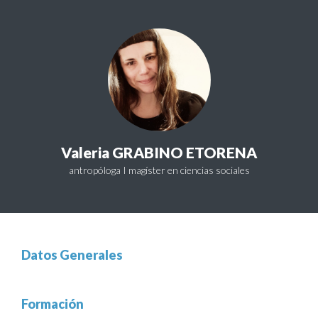
Valeria GRABINO ETORENA
antropóloga I magíster en ciencias sociales
Datos Generales
Formación