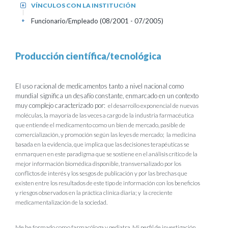
VÍNCULOS CON LA INSTITUCIÓN
+
Funcionario/Empleado (08/2001 - 07/2005)
+
Producción científica/tecnológica
El uso racional de medicamentos tanto a nivel nacional como
mundial significa un desafío constante, enmarcado en un contexto
muy complejo caracterizado por:
el desarrollo exponencial de nuevas
moléculas, la mayoría de las veces a cargo de la industria farmacéutica
que entiende el medicamento como un bien de mercado, pasible de
comercialización, y promoción según las leyes de mercado;
la medicina
basada en la evidencia, que implica que las decisiones terapéuticas se
enmarquen en este paradigma que se sostiene en el análisis crítico de la
mejor información biomédica disponible, transversalizado por los
conflictos de interés y los sesgos de publicación y por las brechas que
existen entre los resultados de este tipo de información con los beneficios
y riesgos observados en la práctica clínica diaria; y
la creciente
medicamentalización de la sociedad.
Me he formado como farmacóloga y pediatra. Mi perfil de investigación