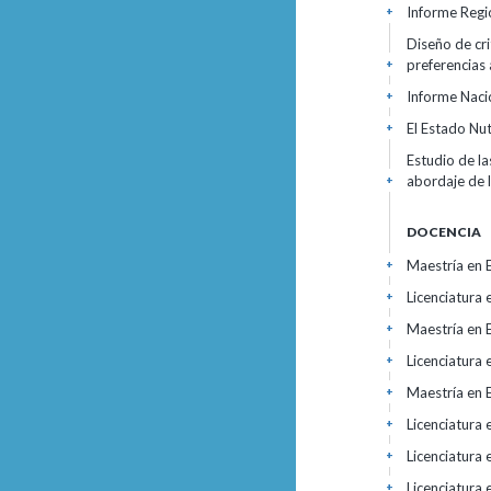
Informe Regi
+
Diseño de cri
preferencias
+
Informe Naci
+
El Estado Nut
+
Estudio de l
abordaje de 
+
DOCENCIA
Maestría en 
+
Licenciatura 
+
Maestría en 
+
Licenciatura 
+
Maestría en 
+
Licenciatura
+
Licenciatura
+
Licenciatura
+