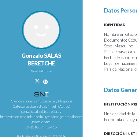
Datos Perso
IDENTIDAD
Nombre en citacio
Documento: Cédul
Sexo: Masculino
País de pasaporte
Gonzalo SALAS
Fecha de nacimie
BERETCHE
Lugar de nacimie
País de Nacionali
Economista
Datos Gener
Ciencias Sociales / Economía y Negocios
INSTITUCIÓN PR
Categorización actual: Nivel I (Activo)
gonzalo.salas@fcea.edu.uy
Universidad de la 
https://iecon.fcea.udelar.edu.uy/es/integrantes/docentes/item/salas-
Economía / Urug
gonzalo.html
24131007 int 2415
DIRECCIÓN INST
Fecha de publicación: 14/07/2026