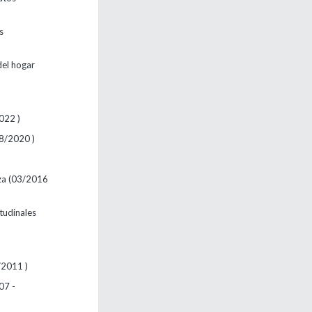
s
del hogar
022 )
08/2020 )
nza (03/2016
itudinales
/2011 )
07 -