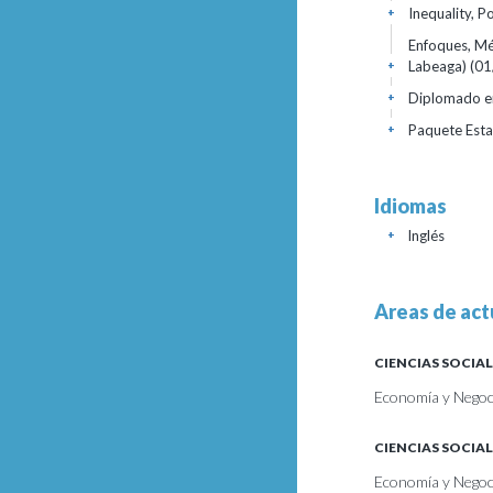
Inequality, P
+
Enfoques, Mé
Labeaga)
(01
+
Diplomado e
+
Paquete Esta
+
Idiomas
Inglés
+
Areas de act
CIENCIAS SOCIAL
Economía y Negoci
CIENCIAS SOCIAL
Economía y Negoc