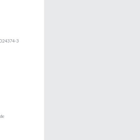
 4024374-3
 de