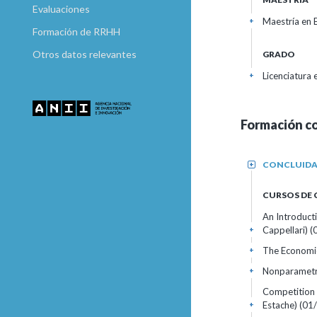
Evaluaciones
Maestría en 
+
Formación de RRHH
Otros datos relevantes
GRADO
Licenciatura
+
Formación c
CONCLUID
+
CURSOS DE
An Introduct
Cappellari)
(
+
The Economic
+
Nonparametr
+
Competition a
Estache)
(01
+