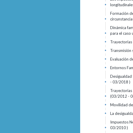
longitudinale
+
Formación de 
circunstanci
+
Dinámica fami
para el caso
+
Trayectorias 
+
Transmisión 
+
Evaluación d
+
Entornos Fam
+
Desigualdad 
- 03/2018 )
+
Trayectorias 
(03/2012 - 0
+
Movilidad de
+
La desiguald
+
Impuestos Neg
03/2010 )
+