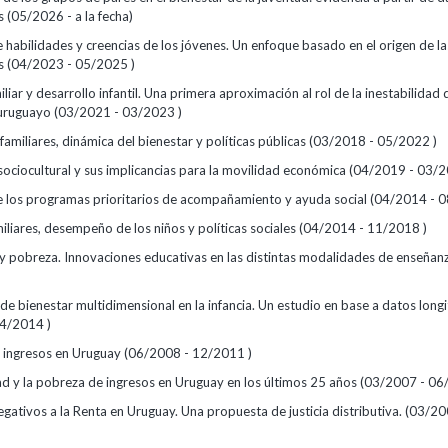
s (05/2026 - a la fecha)
habilidades y creencias de los jóvenes. Un enfoque basado en el origen de la
as (04/2023 - 05/2025 )
liar y desarrollo infantil. Una primera aproximación al rol de la inestabilidad 
 uruguayo (03/2021 - 03/2023 )
familiares, dinámica del bienestar y políticas públicas (03/2018 - 05/2022 )
sociocultural y sus implicancias para la movilidad económica (04/2019 - 03/2
e los programas prioritarios de acompañamiento y ayuda social (04/2014 - 
iliares, desempeño de los niños y políticas sociales (04/2014 - 11/2018 )
y pobreza. Innovaciones educativas en las distintas modalidades de enseña
de bienestar multidimensional en la infancia. Un estudio en base a datos long
4/2014 )
 ingresos en Uruguay (06/2008 - 12/2011 )
ad y la pobreza de ingresos en Uruguay en los últimos 25 años (03/2007 - 06
ativos a la Renta en Uruguay. Una propuesta de justicia distributiva. (03/20