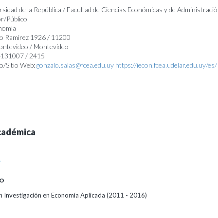
rsidad de la República / Facultad de Ciencias Económicas y de Administració
r/Público
onomía
lo Ramirez 1926 / 11200
Montevideo / Montevideo
24131007 / 2415
o/Sitio Web:
gonzalo.salas@fcea.edu.uy
https://iecon.fcea.udelar.edu.uy/es/
cadémica
A
O
 Investigación en Economía Aplicada (2011 - 2016)