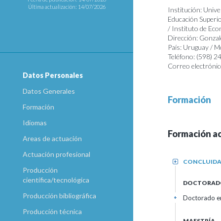
Última actualización: 14/07/2026
Institución: Unive
Educación Superio
/ Instituto de Ec
Dirección: Gonza
País: Uruguay / 
Teléfono: (598) 
Correo electrónic
Datos Personales
Datos Generales
Formación
Formación
Idiomas
Formación a
Areas de actuación
Actuación profesional
CONCLUID
+
Producción
científica/tecnológica
DOCTORAD
Producción bibliográfica
Doctorado en
+
Producción técnica
MAESTRÍA