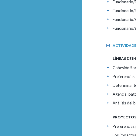
Funcionario
+
Funcionario
+
Funcionario
+
Funcionario
+
ACTIVIDAD
+
LÍNEAS DE 
Cohesión Soci
+
Preferencias 
+
Determinantes
+
Agencia, pato
+
Análisis del
+
PROYECTOS 
Preferencias 
+
Los impactos 