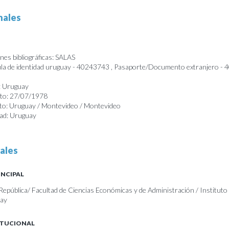
nales
nes bibliográficas: SALAS
a de identidad uruguay - 40243743 , Pasaporte/Documento extranjero -
: Uruguay
nto: 27/07/1978
nto: Uruguay / Montevideo / Montevideo
dad: Uruguay
ales
INCIPAL
República/ Facultad de Ciencias Económicas y de Administración / Instituto
uay
ITUCIONAL