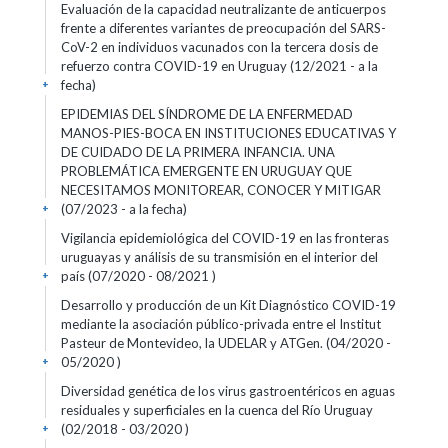
Evaluación de la capacidad neutralizante de anticuerpos
frente a diferentes variantes de preocupación del SARS-
CoV-2 en individuos vacunados con la tercera dosis de
refuerzo contra COVID-19 en Uruguay (12/2021 - a la
fecha)
+
EPIDEMIAS DEL SÍNDROME DE LA ENFERMEDAD
MANOS-PIES-BOCA EN INSTITUCIONES EDUCATIVAS Y
DE CUIDADO DE LA PRIMERA INFANCIA. UNA
PROBLEMÁTICA EMERGENTE EN URUGUAY QUE
NECESITAMOS MONITOREAR, CONOCER Y MITIGAR
(07/2023 - a la fecha)
+
Vigilancia epidemiológica del COVID-19 en las fronteras
uruguayas y análisis de su transmisión en el interior del
país (07/2020 - 08/2021 )
+
Desarrollo y producción de un Kit Diagnóstico COVID-19
mediante la asociación público-privada entre el Institut
Pasteur de Montevideo, la UDELAR y ATGen. (04/2020 -
05/2020 )
+
Diversidad genética de los virus gastroentéricos en aguas
residuales y superficiales en la cuenca del Río Uruguay
(02/2018 - 03/2020 )
+