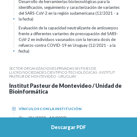
Desarrollo de herramientas biotecnológicas para la
identificación, seguimiento y caracterización de variantes
del SARS-CoV-2 en la región sudamericana (12/2021 - a
la fecha)
+
Evaluación de la capacidad neutralizante de anticuerpos
frente a diferentes variantes de preocupación del SARS-
CoV-2 en individuos vacunados con la tercera dosis de
refuerzo contra COVID-19 en Uruguay (12/2021 - a la
fecha)
+
SECTOR ORGANIZACIONES PRIVADAS SIN FINES DE
LUCRO/SOCIEDADES CIENTÍFICO-TECNOLÓGICAS - INSTITUT
PASTEUR DE MONTEVIDEO - URUGUAY
Institut Pasteur de Montevideo / Unidad de
Bioinformática
VÍNCULOS CON LA INSTITUCIÓN
+
Otro (06/2020 - 10/2020)
+
Descargar PDF
SECTOR EDUCACIÓN SUPERIOR/PÚBLICO - UNIVERSIDAD DE LA