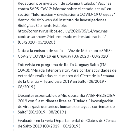
Redacción por invitación de columna titulada: "Vacunas
contra SARS-CoV-2: informe sobre el estado actual" en
sección "Información y divulgación #COVID-19 Uruguay"
dentro del sitio web del Instituto de Investigaciones
Biológicas Clemente Estable:
http://coronavirus.iibce.edu.uy/2020/05/14/vacunas-
contra-sars-cov-2-informe-sobre-el-estado-actual/
(05/2020 - 05/2020 )
+
Nota a la emisora de radio La Voz de Melo sobre SARS-
CoV-2 y COVID-19 en Uruguay (03/2020 - 03/2020 )
+
Entrevista en programa de Radio Uruguay Salto (FM
104.3): "Mirada Interior Salto". Para contar actividades de
extensión realizadas en el marco del Cierre de la Semana
de la Ciencia y Tecnología 2019 en Salto (08/2019 -
08/2019 )
+
Docente responsable de Micropasantía ANEP-PEDECIBA
2019 con 5 estudiantes liceales. Titulada: "Investigación
de virus gastroentericos humanos en aguas corrientes de
Salto" (08/2019 - 08/2019 )
+
Evaluador en la Feria Departamental de Clubes de Ciencia
de Salto 2019 (08/2019 - 08/2019 )
+