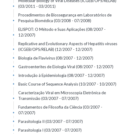
Molecular Biology of Viral Diseases (ICGEB/OPS/RELAB)
(03/2011 - 03/2011)
+
Procedimentos de Biossegurança em Laboratórios de
Pesquisa Biomédica
(03/2008 - 07/2008)
+
ELISPOT: O Método e Suas Aplicações
(08/2007 -
12/2007)
+
Replicative and Evolutionary Aspects of Hepatitis viruses
(ICGEB/OPS/RELAB)
(12/2007 - 12/2007)
+
Biologia de Flavivírus
(08/2007 - 12/2007)
+
Gastroenterites de Eiologia Viral
(08/2007 - 12/2007)
+
Introdução à Epidemiologia
(08/2007 - 12/2007)
+
Basic Course of Sequence Analysis
(10/2007 - 10/2007)
+
Caracterização Viral em Microscopia Eletrônica de
Transmissão
(03/2007 - 07/2007)
+
Fundamentos de Filosofia da Ciência
(03/2007 -
07/2007)
+
Parasitologia II
(03/2007 - 07/2007)
+
Parasitologia I
(03/2007 - 07/2007)
+