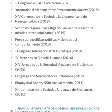
II Congreso anual de educación
(2023)
+
International Meeting of the Psychometric Society
(2019)
+
XIV Congreso de la Sociedad Latinoamericana de
Neuropsicología
(2019)
+
Simposio regional "Investigación en lectura y escritura:
miradas interdisciplinarias"
(2019)
+
Foro sobre políticas públicas y ciencias del
comportamiento
(2018)
+
I Congreso Internacional de Psicología
(2018)
+
IV Jornadas en Biología Humana
(2016)
+
XIV Jornadas de la Sociedad Uruguaya de Biociencias
(2012)
+
Language and Neuroscience Conference
(2012)
+
Biophysical Society 55th Annual Meetin
(2011)
+
XIII Jornadas de la Sociedad Uruguaya de Biociencias.
(2010)
+
JURADO/INTEGRANTE DE COMISIONES EVALUADORAS
DE TRABAJOS ACADÉMICOS
+