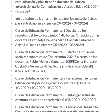
comunicación y planificación docente del Núcleo
Interdisciplinario Comunicación y Accesibilidad
(03/2024
- 05/2024)
+
Introducción de las herramientas teórico metodológicas
para el trabajo en Extensión
(04/2024 - 04/2024)
+
Curso de Educación Permanente: ?Develando los
secretos del texto académico?, 40 horas. Ofrecido por las
docentes: Prof. Adj. Dra. Ana María Casnati Guberna y
Asist .Lic. Yandira Álvarez
(02/2022 - 03/2022)
+
Curso de Educación Permanente: ?Estado de situación
social y económica de Tacuarembó 2021? a cargo de los
docentes Pablo Menese Camargo. (CEPECenur Noreste-
UdelaR) y Verónica Núñez Scorza. (PHES-FCS-UdelaR).
(09/2021 - 10/2021)
+
Curso de Educación Permanente: ?Perfeccionamiento en
Educación de personas jóvenes y adultas? (10/2020 ?
10/2020)
(10/2020 - 10/2020)
+
Curso de Educación Permanente: ?Pautas generales de
escritura en ámbitos académicos?
(08/2020 - 09/2020)
+
Curso de Educación Permanente: ?Teorías del Desarrollo.
Evolución de los paradigmas del desarrollo con énfasis en