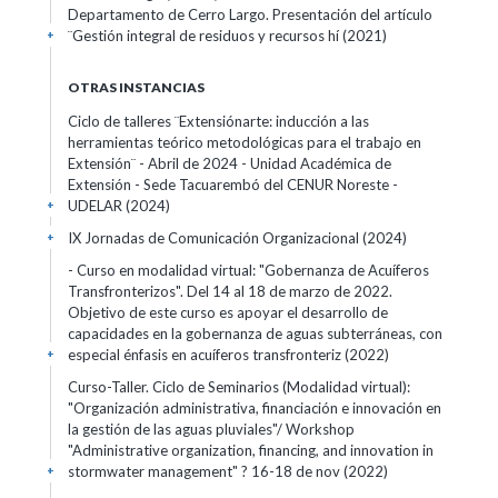
Departamento de Cerro Largo. Presentación del artículo
¨Gestión integral de residuos y recursos hí
(2021)
+
OTRAS INSTANCIAS
Ciclo de talleres ¨Extensiónarte: inducción a las
herramientas teórico metodológicas para el trabajo en
Extensión¨ - Abril de 2024 - Unidad Académica de
Extensión - Sede Tacuarembó del CENUR Noreste -
UDELAR
(2024)
+
IX Jornadas de Comunicación Organizacional
(2024)
+
- Curso en modalidad virtual: "Gobernanza de Acuíferos
Transfronterizos". Del 14 al 18 de marzo de 2022.
Objetivo de este curso es apoyar el desarrollo de
capacidades en la gobernanza de aguas subterráneas, con
especial énfasis en acuíferos transfronteriz
(2022)
+
Curso-Taller. Ciclo de Seminarios (Modalidad virtual):
"Organización administrativa, financiación e innovación en
la gestión de las aguas pluviales"/ Workshop
"Administrative organization, financing, and innovation in
stormwater management" ? 16-18 de nov
(2022)
+