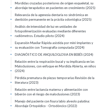
Mordidas cruzadas posteriores de origen esqueletal, su
abordaje terapéutico en pacientes en crecimiento
(2025)
+
Relevancia de la agenesia dentaria no sindrómica en
dentición permanente en la práctia odontógica
(2025)
+
Análisis de intensidad de luz en unidades de
fotopolimerización evaluadas mediante diferentes
radiómetros. Estudio piloto
(2024)
+
Expansión Maxilar Rápida asistida por mini-implantes y
su evaluación con Tomografía computada
(2024)
+
DIAGNÓSTICO DE ANQUILOGLOSIA EN BEBÉS
(2024)
+
Relación entre la respiración bucal y su implicancia en las
Maloclusiones, con enfoque en Mordida Abierta, en niños
(2024)
+
Pérdida prematura de piezas temporarias Revisión de la
literatura
(2023)
+
Relación entre lactancia materna y alimentación con
biberón con el riesgo de maloclusiones
(2023)
+
Manejo del paciente con fisura labio alveolo palatina:
Abordaje Ortopédico - Ortodóncico
(2022)
+