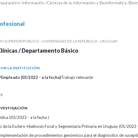
mputación e Información /Ciencias de la Información y Bioinformática /Bioi
ofesional
 SUPERIOR/PÚBLICO - UNIVERSIDAD DE LA REPÚBLICA - URUGUAY
Clínicas / Departamento Básico
ON LA INSTITUCIÓN
Empleado (03/2022 - a la fecha)
Trabajo relevante
ES
INVESTIGACIÓN
ica (03/2022 - a la fecha )
co de la Esclero-Hialinosis Focal y Segmentaria Primaria en Uruguay (01/2022 - 
 implementación de procedimientos genómicos para el diagnóstico de sucepti