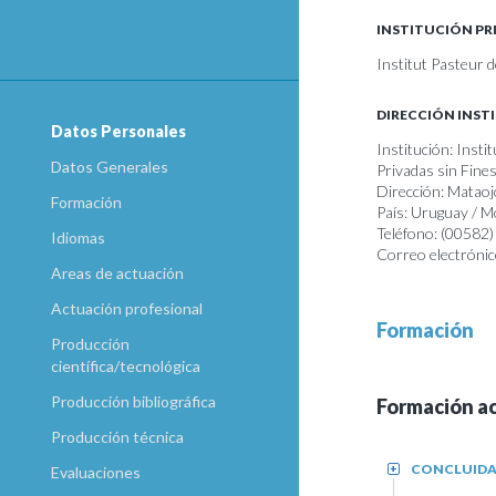
INSTITUCIÓN PR
Institut Pasteur 
DIRECCIÓN INST
Datos Personales
Institución: Inst
Datos Generales
Privadas sin Fine
Dirección: Matao
Formación
País: Uruguay / 
Teléfono: (00582
Idiomas
Correo electrónic
Areas de actuación
Actuación profesional
Formación
Producción
científica/tecnológica
Producción bibliográfica
Formación a
Producción técnica
CONCLUID
+
Evaluaciones