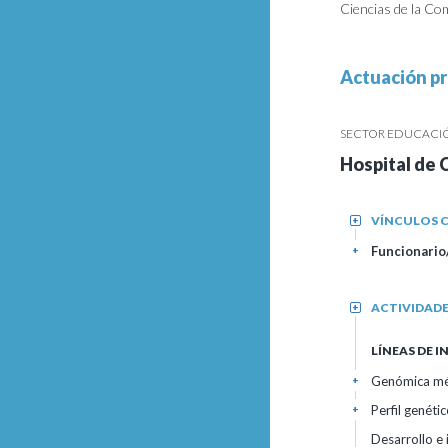
Ciencias de la Co
Actuación pr
SECTOR EDUCACIÓN
Hospital de 
VÍNCULOS C
+
Funcionario/
+
ACTIVIDAD
+
LÍNEAS DE 
Genómica méd
+
Perfil genéti
+
Desarrollo e