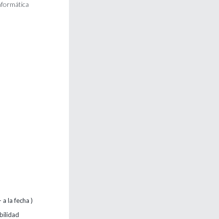
nformática
a la fecha )
bilidad