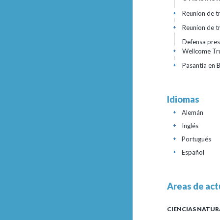
Reunion de t
+
Reunion de t
+
Defensa pres
Wellcome Tru
+
Pasantía en B
+
Idiomas
Alemán
+
Inglés
+
Portugués
+
Español
+
Areas de act
CIENCIAS NATUR