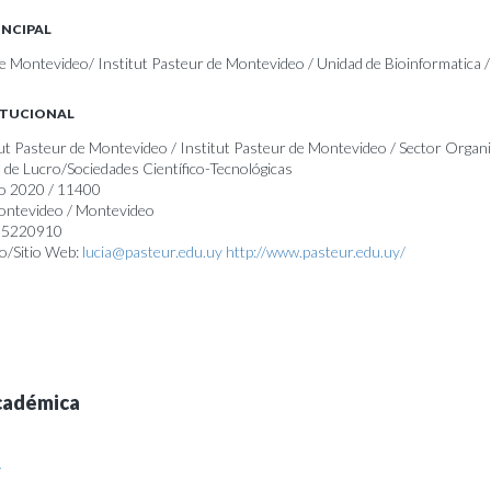
INCIPAL
de Montevideo/ Institut Pasteur de Montevideo / Unidad de Bioinformatica 
ITUCIONAL
itut Pasteur de Montevideo / Institut Pasteur de Montevideo / Sector Organ
s de Lucro/Sociedades Científico-Tecnológicas
jo 2020 / 11400
Montevideo / Montevideo
) 5220910
o/Sitio Web:
lucia@pasteur.edu.uy
http://www.pasteur.edu.uy/
cadémica
A