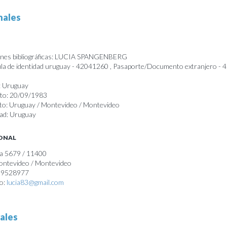
nales
ones bibliográficas: LUCIA SPANGENBERG
a de identidad uruguay - 42041260 , Pasaporte/Documento extranjero -
: Uruguay
nto: 20/09/1983
nto: Uruguay / Montevideo / Montevideo
dad: Uruguay
SONAL
na 5679 / 11400
Montevideo / Montevideo
099528977
co:
lucia83@gmail.com
ales