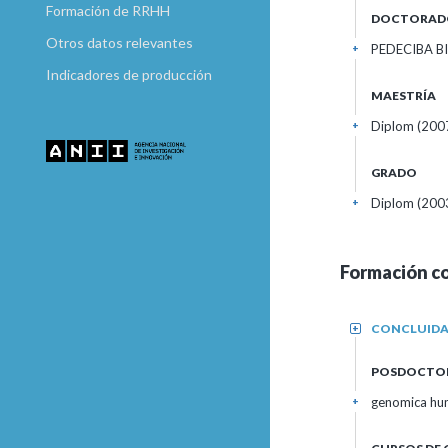
Formación de RRHH
DOCTORAD
Otros datos relevantes
PEDECIBA BI
+
Indicadores de producción
MAESTRÍA
Diplom (200
+
GRADO
Diplom (200
+
Formación c
CONCLUID
+
POSDOCTO
genomica hu
+