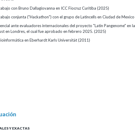
rabajo con Bruno Dallagiovanna en ICC Fiocruz Curitiba
(2025)
rabajo conjunta ("Hackathon") con el grupo de Latincells en Ciudad de Mexic
encial ante evaluadores internacionales del proyecto "Latin Pangenome" en la
st en Londres, el cual fue aprobado en febrero 2025.
(2025)
ioinformática en Eberhardt Karls Universität
(2011)
uación
ALES Y EXACTAS