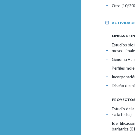
Otro (10/20
+
ACTIVIDAD
+
LÍNEAS DE 
Estudios bioi
mesequimales
+
Genoma Human
+
Perfiles mol
+
Incorporació
+
Diseño de mi
+
PROYECTOS 
Estudio de l
- a la fecha)
+
Identificacio
bariatrica (0
+