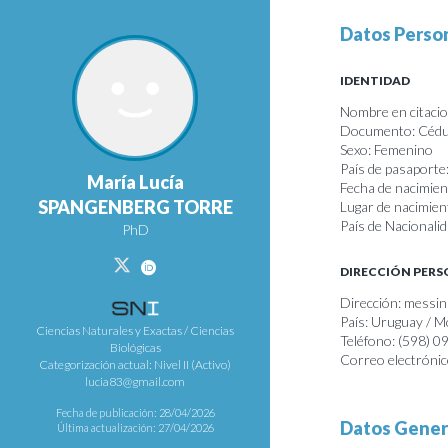
Datos Perso
IDENTIDAD
Nombre en citaci
Documento: Cédul
Sexo: Femenino
País de pasaporte
María Lucía
Fecha de nacimie
SPANGENBERG TORRE
Lugar de nacimie
País de Nacionali
PhD
DIRECCIÓN PER
Dirección: messi
País: Uruguay / 
Ciencias Naturales y Exactas / Ciencias
Teléfono: (598) 
Biológicas
Correo electróni
Categorización actual: Nivel II (Activo)
lucia83@gmail.com
Fecha de publicación: 28/04/2026
Datos Gener
Última actualización: 27/04/2026