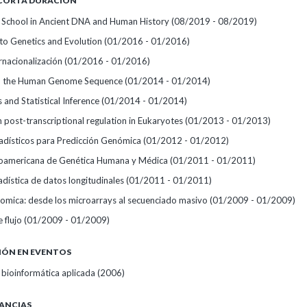
 CORTA DURACIÓN
School in Ancient DNA and Human History
(08/2019 - 08/2019)
 to Genetics and Evolution
(01/2016 - 01/2016)
ernacionalización
(01/2016 - 01/2016)
h the Human Genome Sequence
(01/2014 - 01/2014)
 and Statistical Inference
(01/2014 - 01/2014)
post-transcriptional regulation in Eukaryotes
(01/2013 - 01/2013)
dísticos para Predicción Genómica
(01/2012 - 01/2012)
noamericana de Genética Humana y Médica
(01/2011 - 01/2011)
adística de datos longitudinales
(01/2011 - 01/2011)
nomica: desde los microarrays al secuenciado masivo
(01/2009 - 01/2009)
 flujo
(01/2009 - 01/2009)
IÓN EN EVENTOS
 bioinformática aplicada
(2006)
ANCIAS