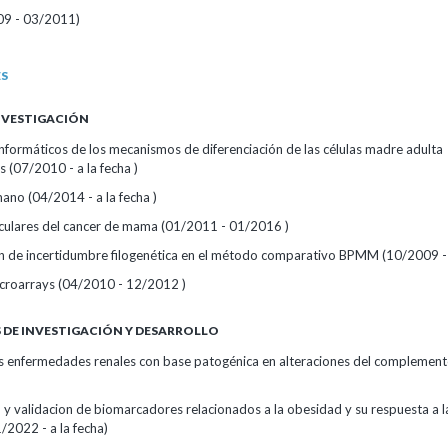
09 - 03/2011)
ES
INVESTIGACIÓN
nformáticos de los mecanismos de diferenciación de las células madre adulta
 (07/2010 - a la fecha )
o (04/2014 - a la fecha )
eculares del cancer de mama (01/2011 - 01/2016 )
n de incertidumbre filogenética en el método comparativo BPMM (10/2009 -
croarrays (04/2010 - 12/2012 )
DE INVESTIGACIÓN Y DESARROLLO
as enfermedades renales con base patogénica en alteraciones del complemen
n y validacion de biomarcadores relacionados a la obesidad y su respuesta a la
1/2022 - a la fecha)