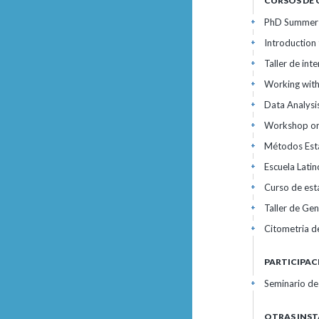
CURSOS DE
PhD Summer 
+
Introduction
+
Taller de int
+
Working wit
+
Data Analysis
+
Workshop on 
+
Métodos Esta
+
Escuela Lati
+
Curso de est
+
Taller de Ge
+
Citometria de
+
PARTICIPAC
Seminario de
+
OTRAS INST