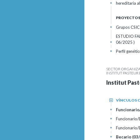
hereditaria a
+
PROYECTOS 
Grupos CSIC 
+
ESTUDIO FA
06/2025 )
+
Perfil genéti
+
SECTOR ORGANIZAC
INSTITUT PASTEU
Institut Pas
VÍNCULOS C
+
Funcionario/
+
Funcionario
+
Funcionario
+
Becario (03
+