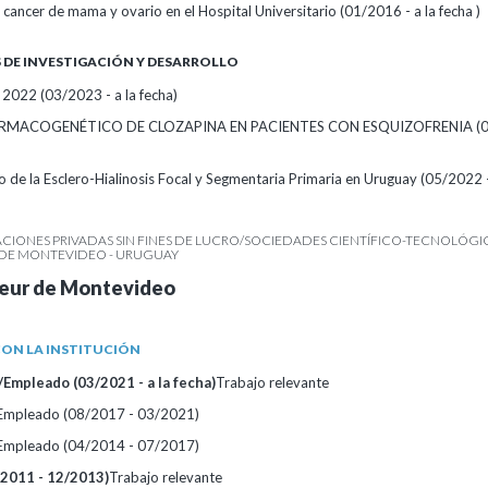
l cancer de mama y ovario en el Hospital Universitario (01/2016 - a la fecha )
DE INVESTIGACIÓN Y DESARROLLO
2022 (03/2023 - a la fecha)
RMACOGENÉTICO DE CLOZAPINA EN PACIENTES CON ESQUIZOFRENIA (0
co de la Esclero-Hialinosis Focal y Segmentaria Primaria en Uruguay (05/2022
IONES PRIVADAS SIN FINES DE LUCRO/SOCIEDADES CIENTÍFICO-TECNOLÓGIC
R DE MONTEVIDEO - URUGUAY
teur de Montevideo
ON LA INSTITUCIÓN
Empleado (03/2021 - a la fecha)
Trabajo relevante
/Empleado (08/2017 - 03/2021)
/Empleado (04/2014 - 07/2017)
/2011 - 12/2013)
Trabajo relevante