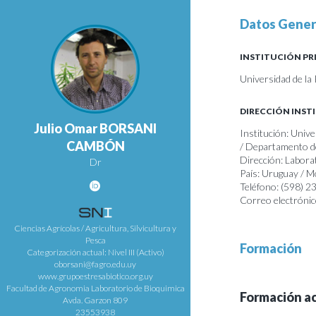
Datos Gener
INSTITUCIÓN PR
Universidad de la
DIRECCIÓN INST
Julio Omar BORSANI
Institución: Unive
CAMBÓN
/ Departamento de
Dirección: Labora
Dr
País: Uruguay / 
Teléfono: (598) 
Correo electrónic
Ciencias Agrícolas / Agricultura, Silvicultura y
Pesca
Formación
Categorización actual: Nivel III (Activo)
oborsani@fagro.edu.uy
www.grupoestresabiotico.org.uy
Facultad de Agronomia Laboratorio de Bioquimica
Formación a
Avda. Garzon 809
23553938