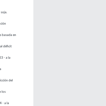
 soja.
nción
os basada en
l déficit
3 - a la
a
icción del
e los
 - a la