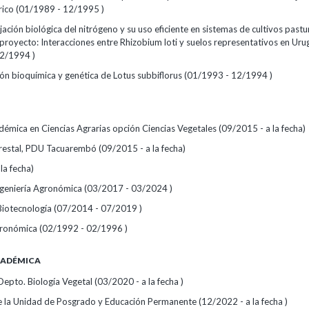
drico (01/1989 - 12/1995 )
ijación biológica del nitrógeno y su uso eficiente en sistemas de cultivos pastu
proyecto: Interacciones entre Rhizobium loti y suelos representativos en Uru
2/1994 )
ión bioquímica y genética de Lotus subbiflorus (01/1993 - 12/1994 )
émica en Ciencias Agrarias opción Ciencias Vegetales (09/2015 - a la fecha)
orestal, PDU Tacuarembó (09/2015 - a la fecha)
la fecha)
ngeniería Agronómica (03/2017 - 03/2024 )
Biotecnología (07/2014 - 07/2019 )
gronómica (02/1992 - 02/1996 )
CADÉMICA
Depto. Biología Vegetal (03/2020 - a la fecha )
 la Unidad de Posgrado y Educación Permanente (12/2022 - a la fecha )