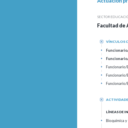
Actuación pr
SECTOR EDUCACIÓN
Facultad de
VÍNCULOS C
+
Funcionario/
+
Funcionario
+
Funcionario
+
Funcionario
+
Funcionario
+
ACTIVIDAD
+
LÍNEAS DE 
Bioquímica y 
+