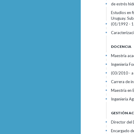
de estrés hí
+
Estudios en f
Uruguay. Sub
(01/1992 - 1
+
Caracterizac
+
DOCENCIA
Maestría acad
+
Ingeniería F
+
(03/2010 - a 
+
Carrera de i
+
Maestría en 
+
Ingeniería A
+
GESTIÓN A
Director del 
+
Encargado de
+