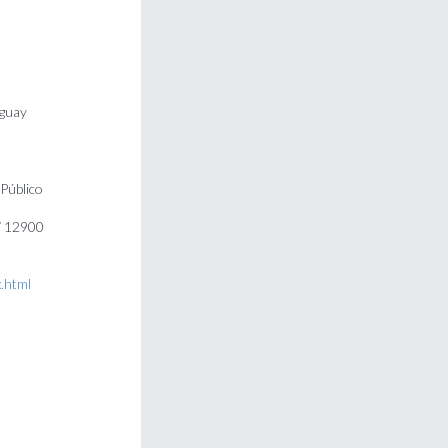
uguay
/Público
 / 12900
.html