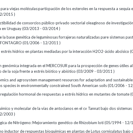
para viejas moléculas:particpación de los esteroles en la respuesta a sequía 
2/2015 )
ctibilidad de consorcios público-privado sectorial oleaginoso de investigació
a en Uruguay (03/2013 - 03/2014 )
 la base genética de leguminosas forrajeras naturalizadas pare sistemas past
s FONTAGRO (01/2006 - 12/2011 )
 estrés hídrico en plantas mediadas por la interacción H2O2-ácido abcísico 
 genómica integrada en el MERCOSUR para la prospección de genes útiles al
de la soja frente a estrés biótico y abiótico (03/2009 - 03/2011 )
omics and agrosystem management resources for adaptation and sustainable
us species in environmentally constrained South American soils (01/2006 - 1
la regulación hormonal de respuestas a estrés hídrico en mutantes de tomate 
uímico y molecular de la vías de antocianos en el cv Tannat bajo dos sistema
2/2003 )
lógica de Nitrógeno: Mejoramiento genético de Rhizobium loti (05/1994 - 12/
mo inductor de respuestas bioquímicas en plantas de Lotus corniculatus bajo 