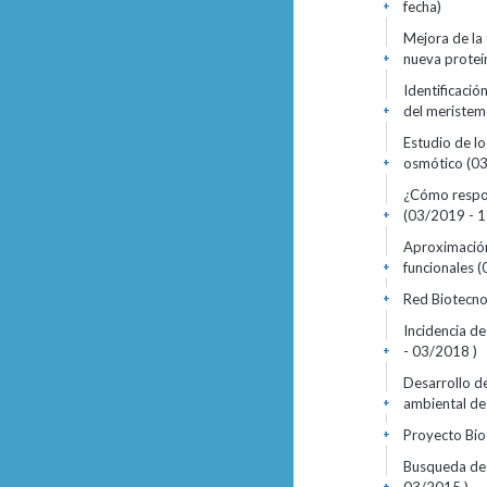
fecha)
+
Mejora de la 
nueva proteí
+
Identificació
del meristem
+
Estudio de lo
osmótico (03
+
¿Cómo respon
(03/2019 - 1
+
Aproximación
funcionales 
+
Red Biotecno
+
Incidencia de
- 03/2018 )
+
Desarrollo d
ambiental de
+
Proyecto Bio
+
Busqueda de 
+