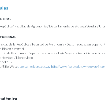
ales
INCIPAL
 República/ Facultad de Agronomía / Departamento de Biología Vegetal / Ur
ITUCIONAL
rsidad de la República / Facultad de Agronomía / Sector Educación Superior
 Biologia Vegetal
torio de Bioquímica, Departamento de Biología Vegetal / Avda. Garzón 809
Montevideo / Montevideo
23553938
o/Sitio Web:
oborsani@fagro.edu.uy
http://www.fagro.edu.uy/~bioveg/index
cadémica