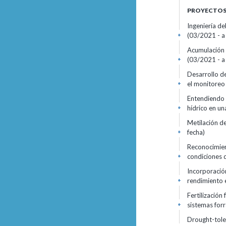
PROYECTOS 
Ingeniería de
(03/2021 - a 
+
Acumulación d
(03/2021 - a 
+
Desarrollo d
el monitoreo 
+
Entendiendo l
hídrico en un
+
Metilación de
fecha)
+
Reconocimien
condiciones d
+
Incorporación
rendimiento e
+
Fertilización
sistemas forr
+
Drought-tole