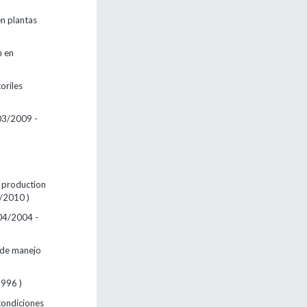
en plantas
n en
oriles
(03/2009 -
 production
2/2010 )
(04/2004 -
s de manejo
1996 )
condiciones