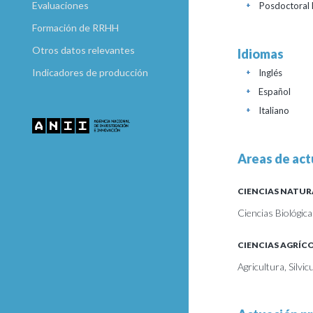
Evaluaciones
Posdoctoral 
+
Formación de RRHH
Otros datos relevantes
Idiomas
Indicadores de producción
Inglés
+
Español
+
Italiano
+
Areas de act
CIENCIAS NATUR
Ciencias Biológica
CIENCIAS AGRÍC
Agricultura, Silvic