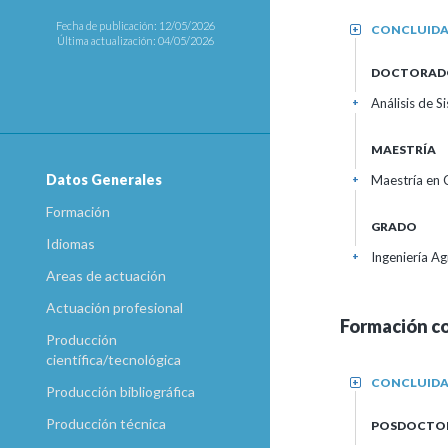
Fecha de publicación: 12/05/2026
CONCLUID
+
Última actualización: 04/05/2026
DOCTORAD
Análisis de S
+
MAESTRÍA
Datos Generales
Maestría en 
+
Formación
GRADO
Idiomas
Ingeniería A
+
Areas de actuación
Actuación profesional
Formación c
Producción
científica/tecnológica
CONCLUID
+
Producción bibliográfica
Producción técnica
POSDOCTO