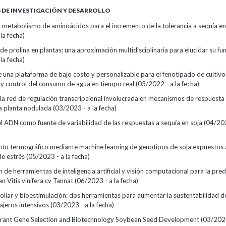
DE INVESTIGACIÓN Y DESARROLLO
l metabolismo de aminoácidos para el incremento de la tolerancia a sequía en
la fecha)
e prolina en plantas: una aproximación multidisciplinaria para elucidar su fu
la fecha)
e una plataforma de bajo costo y personalizable para el fenotipado de cultiv
y control del consumo de agua en tiempo real (03/2022 - a la fecha)
a red de regulación transcripcional involucrada en mecanismos de respuesta a
a planta nodulada (03/2023 - a la fecha)
l ADN como fuente de variabilidad de las respuestas a sequía en soja (04/202
to termográfico mediante machine learning de genotipos de soja expuestos 
e estrés (05/2023 - a la fecha)
 de herramientas de inteligencia artificial y visión computacional para la pred
n Vitis vinifera cv Tannat (06/2023 - a la fecha)
 foliar y bioestimulación: dos herramientas para aumentar la sustentabilidad d
ajeros intensivos (03/2023 - a la fecha)
rant Gene Selection and Biotechnology Soybean Seed Development (03/2024