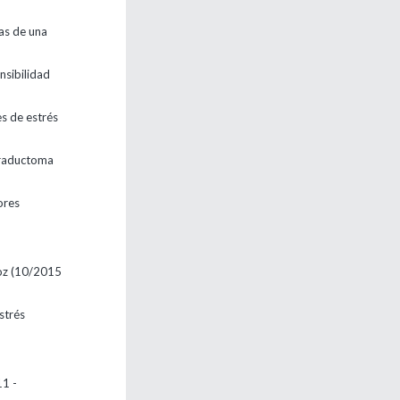
ras de una
nsibilidad
es de estrés
traductoma
ores
rroz (10/2015
strés
11 -