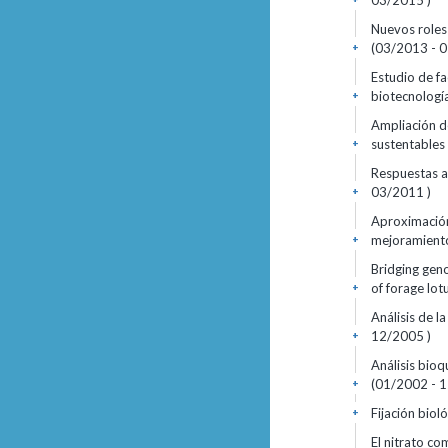
03/2015 )
Nuevos roles 
(03/2013 - 0
+
Estudio de fa
biotecnologí
+
Ampliación de
sustentable
+
Respuestas a
03/2011 )
+
Aproximación
mejoramiento 
+
Bridging gen
of forage lot
+
Análisis de 
12/2005 )
+
Análisis bioq
(01/2002 - 1
+
Fijación bio
+
El nitrato co