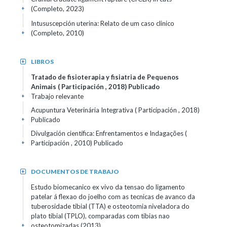
(Completo, 2023)
+
Intususcepción uterina: Relato de um caso clinico
(Completo, 2010)
+
LIBROS
+
Tratado de fisioterapia y fisiatria de Pequenos
Animais ( Participación , 2018)
Publicado
Trabajo relevante
+
Acupuntura Veterinária Integrativa ( Participación , 2018)
Publicado
+
Divulgación científica: Enfrentamentos e Indagações (
Participación , 2010)
Publicado
+
DOCUMENTOS DE TRABAJO
+
Estudo biomecanico ex vivo da tensao do ligamento
patelar á flexao do joelho com as tecnicas de avanco da
tuberosidade tibial (TTA) e osteotomia niveladora do
plato tibial (TPLO), comparadas com tibias nao
osteotomizadas (2013)
+