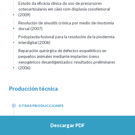
Estudo da eficácia clínica do uso de precursores
osteoarticulares em cães com displasia coxofemoral
(2009)
+
Resolución de sinusitis crónica por medio de rinotomia
dorsal (2007)
+
Podoplastia fusional para la resolución de la piodermia
interdigital (2006)
+
Reparación quirúrgica de defectos esqueléticos en
pequeños animales mediante implantes óseos
xenogénicos desantigenizados: resultados preliminares
(2006)
+
Producción técnica
OTRAS PRODUCCIONES
+
CURSOS DE CORTA DURACIÓN DICTADOS
+
Descargar PDF
Cirugía y anestesia en pequeños animales: novedades