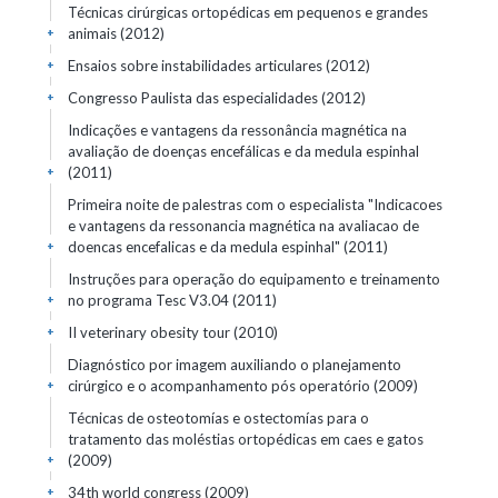
Técnicas cirúrgicas ortopédicas em pequenos e grandes
animais
(2012)
+
Ensaios sobre instabilidades articulares
(2012)
+
Congresso Paulista das especialidades
(2012)
+
Indicações e vantagens da ressonância magnética na
avaliação de doenças encefálicas e da medula espinhal
(2011)
+
Primeira noite de palestras com o especialista "Indicacoes
e vantagens da ressonancia magnética na avaliacao de
doencas encefalicas e da medula espinhal"
(2011)
+
Instruções para operação do equipamento e treinamento
no programa Tesc V3.04
(2011)
+
II veterinary obesity tour
(2010)
+
Diagnóstico por imagem auxiliando o planejamento
cirúrgico e o acompanhamento pós operatório
(2009)
+
Técnicas de osteotomías e ostectomías para o
tratamento das moléstias ortopédicas em caes e gatos
(2009)
+
34th world congress
(2009)
+