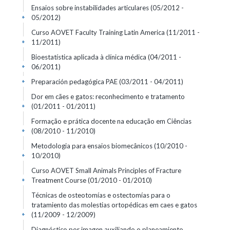
Ensaios sobre instabilidades articulares
(05/2012 -
05/2012)
+
Curso AOVET Faculty Training Latin America
(11/2011 -
11/2011)
+
Bioestatística aplicada à clínica médica
(04/2011 -
06/2011)
+
Preparación pedagógica PAE
(03/2011 - 04/2011)
+
Dor em cães e gatos: reconhecimento e tratamento
(01/2011 - 01/2011)
+
Formação e prática docente na educação em Ciências
(08/2010 - 11/2010)
+
Metodologia para ensaios biomecânicos
(10/2010 -
10/2010)
+
Curso AOVET Small Animals Principles of Fracture
Treatment Course
(01/2010 - 01/2010)
+
Técnicas de osteotomías e ostectomías para o
tratamiento das molestias ortopédicas em caes e gatos
(11/2009 - 12/2009)
+
Diagnóstico por imagen auxiliando o planeamiento