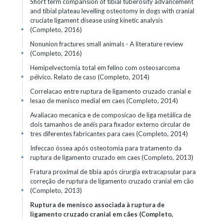
Short term comparision of tibial tuberosity advancement
and tibial plateau levelling osteotomy in dogs with cranial
cruciate ligament disease using kinetic analysis
(Completo, 2016)
+
Nonunion fractures small animals - A literature review
(Completo, 2016)
+
Hemipelvectomia total em felino com osteosarcoma
pélvico. Relato de caso (Completo, 2014)
+
Correlacao entre ruptura de ligamento cruzado cranial e
lesao de menisco medial em caes (Completo, 2014)
+
Avaliacao mecanica e de composicao de liga metálica de
dois tamanhos de anéis para fixador externo circular de
tres diferentes fabricantes para caes (Completo, 2014)
+
Infeccao óssea após osteotomia para tratamento da
ruptura de ligamento cruzado em caes (Completo, 2013)
+
Fratura proximal de tíbia após cirurgia extracapsular para
correção de ruptura de ligamento cruzado cranial em cão
(Completo, 2013)
+
Ruptura de menisco associada à ruptura de
ligamento cruzado cranial em cães (Completo,