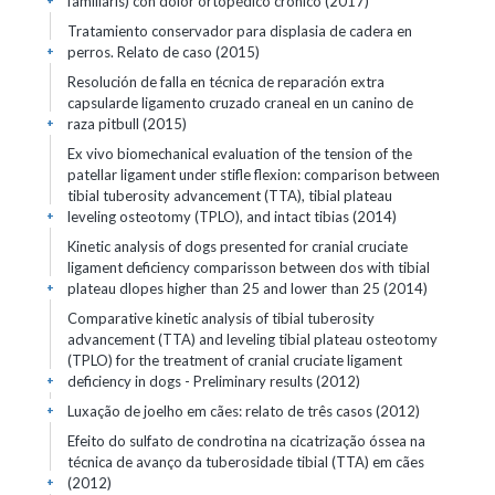
familiaris) con dolor ortopédico crónico (2017)
+
Tratamiento conservador para displasia de cadera en
perros. Relato de caso (2015)
+
Resolución de falla en técnica de reparación extra
capsularde ligamento cruzado craneal en un canino de
raza pitbull (2015)
+
Ex vivo biomechanical evaluation of the tension of the
patellar ligament under stifle flexion: comparison between
tibial tuberosity advancement (TTA), tibial plateau
leveling osteotomy (TPLO), and intact tibias (2014)
+
Kinetic analysis of dogs presented for cranial cruciate
ligament deficiency comparisson between dos with tibial
plateau dlopes higher than 25 and lower than 25 (2014)
+
Comparative kinetic analysis of tibial tuberosity
advancement (TTA) and leveling tibial plateau osteotomy
(TPLO) for the treatment of cranial cruciate ligament
deficiency in dogs - Preliminary results (2012)
+
Luxação de joelho em cães: relato de três casos (2012)
+
Efeito do sulfato de condrotina na cicatrização óssea na
técnica de avanço da tuberosidade tibial (TTA) em cães
(2012)
+