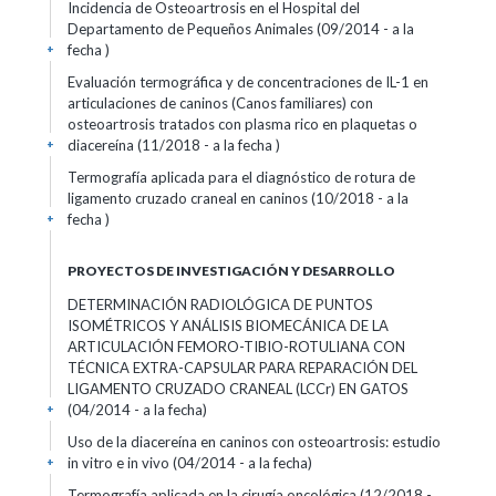
Incidencia de Osteoartrosis en el Hospital del
Departamento de Pequeños Animales (09/2014 - a la
fecha )
+
Evaluación termográfica y de concentraciones de IL-1 en
articulaciones de caninos (Canos familiares) con
osteoartrosis tratados con plasma rico en plaquetas o
diacereína (11/2018 - a la fecha )
+
Termografía aplicada para el diagnóstico de rotura de
ligamento cruzado craneal en caninos (10/2018 - a la
fecha )
+
PROYECTOS DE INVESTIGACIÓN Y DESARROLLO
DETERMINACIÓN RADIOLÓGICA DE PUNTOS
ISOMÉTRICOS Y ANÁLISIS BIOMECÁNICA DE LA
ARTICULACIÓN FEMORO-TIBIO-ROTULIANA CON
TÉCNICA EXTRA-CAPSULAR PARA REPARACIÓN DEL
LIGAMENTO CRUZADO CRANEAL (LCCr) EN GATOS
(04/2014 - a la fecha)
+
Uso de la diacereína en caninos con osteoartrosis: estudio
in vitro e in vivo (04/2014 - a la fecha)
+
Termografía aplicada en la cirugía oncológica (12/2018 -