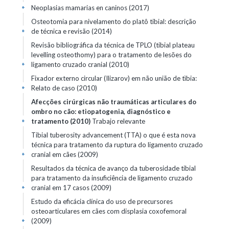
Neoplasias mamarias en caninos (2017)
+
Osteotomia para nivelamento do platô tibial: descrição
de técnica e revisão (2014)
+
Revisão bibliográfica da técnica de TPLO (tibial plateau
levelling osteothomy) para o tratamento de lesões do
ligamento cruzado cranial (2010)
+
Fixador externo circular (Ilizarov) em não união de tìbia:
Relato de caso (2010)
+
Afecções cirúrgicas não traumáticas articulares do
ombro no cão: etiopatogenia, diagnóstico e
tratamento (2010)
Trabajo relevante
+
Tibial tuberosity advancement (TTA) o que é esta nova
técnica para tratamento da ruptura do ligamento cruzado
cranial em cães (2009)
+
Resultados da técnica de avanço da tuberosidade tibial
para tratamento da insuficiência de ligamento cruzado
cranial em 17 casos (2009)
+
Estudo da eficácia clínica do uso de precursores
osteoarticulares em cães com displasia coxofemoral
(2009)
+