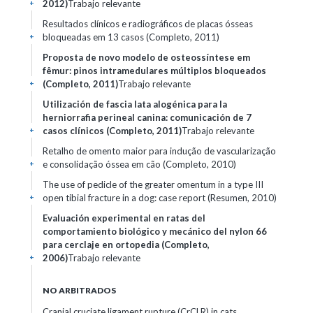
2012)
Trabajo relevante
+
Resultados clínicos e radiográficos de placas ósseas
bloqueadas em 13 casos (Completo, 2011)
+
Proposta de novo modelo de osteossíntese em
fêmur: pinos intramedulares múltiplos bloqueados
(Completo, 2011)
Trabajo relevante
+
Utilización de fascia lata alogénica para la
herniorrafia perineal canina: comunicación de 7
casos clínicos (Completo, 2011)
Trabajo relevante
+
Retalho de omento maior para indução de vascularização
e consolidação óssea em cão (Completo, 2010)
+
The use of pedicle of the greater omentum in a type III
open tibial fracture in a dog: case report (Resumen, 2010)
+
Evaluación experimental en ratas del
comportamiento biológico y mecánico del nylon 66
para cerclaje en ortopedia (Completo,
2006)
Trabajo relevante
+
NO ARBITRADOS
Cranial cruciate ligament rupture (CrCLR) in cats