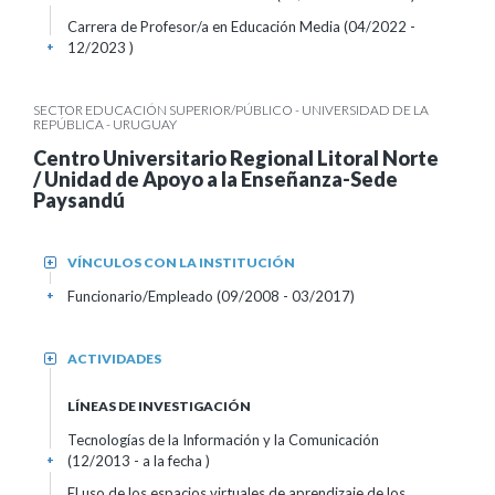
Carrera de Profesor/a en Educación Media (04/2022 -
12/2023 )
+
SECTOR EDUCACIÓN SUPERIOR/PÚBLICO - UNIVERSIDAD DE LA
REPÚBLICA - URUGUAY
Centro Universitario Regional Litoral Norte
/ Unidad de Apoyo a la Enseñanza-Sede
Paysandú
VÍNCULOS CON LA INSTITUCIÓN
+
Funcionario/Empleado (09/2008 - 03/2017)
+
ACTIVIDADES
+
LÍNEAS DE INVESTIGACIÓN
Tecnologías de la Información y la Comunicación
(12/2013 - a la fecha )
+
El uso de los espacios virtuales de aprendizaje de los