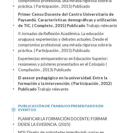
compromiso profesional, una mirada rigurosa sobre la
práctica. ( Participación , 2015)
Publicado
+
Primer Censo Docente del Centro Universitario de
Paysandú. Características demográficas y utilización
de TIC. ( Completo , 2015)
Publicado
Trabajo relevante
+
II Jornadas de Reflexión Académica. La educación
uruguaya: experiencias y debates actuales. Desde el
compromiso profesional, una mirada rigurosa sobre la
práctica. ( Participación , 2015)
Publicado
+
Experiencias enriquecedoras en Educación Superior:
resúmenes y pósteres presentados en el Coloquio (
Compilación , 2013)
Publicado
+
El asesor pedagógico en la universidad. Entre la
formación y la intervención. ( Participación , 2012)
Publicado
Trabajo relevante
+
PUBLICACIÓN DE TRABAJOS PRESENTADOS EN
EVENTOS
+
PLANIFICAR LA FORMACIÓN DOCENTE: FORMAR
DESDE LA EVIDENCIA. (2025)
+
M3I: Diseño de actividades interdiscipli- narias en