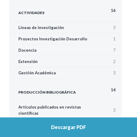
16
ACTIVIDADES
3
Líneas de investigación
1
Proyectos Investigación Desarrollo
7
Docencia
2
Extensión
3
Gestión Académica
14
PRODUCCIÓN BIBLIOGRÁFICA
Artículos publicados en revistas
3
científicas
Completo
3
Descargar PDF
5
Trabajos en eventos