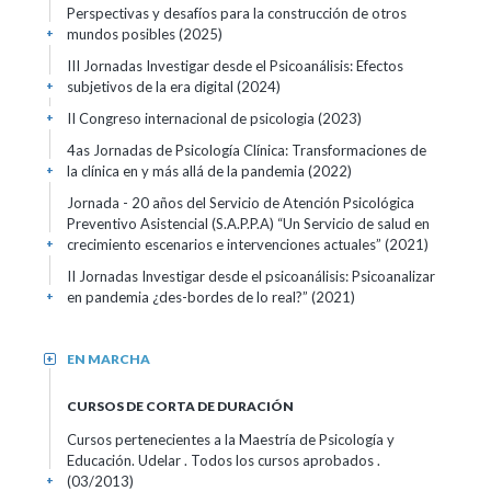
Perspectivas y desafíos para la construcción de otros
mundos posibles
(2025)
+
III Jornadas Investigar desde el Psicoanálisis: Efectos
subjetivos de la era digital
(2024)
+
II Congreso internacional de psicologia
(2023)
+
4as Jornadas de Psicología Clínica: Transformaciones de
la clínica en y más allá de la pandemia
(2022)
+
Jornada - 20 años del Servicio de Atención Psicológica
Preventivo Asistencial (S.A.P.P.A) “Un Servicio de salud en
crecimiento escenarios e intervenciones actuales”
(2021)
+
II Jornadas Investigar desde el psicoanálisis: Psicoanalizar
en pandemia ¿des-bordes de lo real?”
(2021)
+
EN MARCHA
+
CURSOS DE CORTA DE DURACIÓN
Cursos pertenecientes a la Maestría de Psicología y
Educación. Udelar . Todos los cursos aprobados .
(03/2013)
+