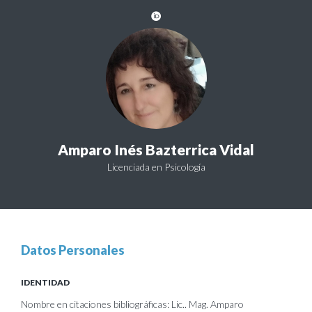
Amparo Inés Bazterrica Vidal
Licenciada en Psicología
Datos Personales
IDENTIDAD
Nombre en citaciones bibliográficas: Lic.. Mag. Amparo