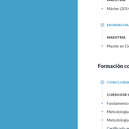
Máster (2014
+
EN MARCHA
+
MAESTRÍA
Master en Ci
+
Formación c
CONCLUID
+
CURSOS DE
Fundamentos
+
Metodología 
+
Metodología
+
Certificado 