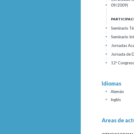
09/2009)
+
PARTICIPAC
Seminario Té
+
Seminario In
+
Jornadas Aca
+
Jornada de D
+
12º Congreso
+
Idiomas
Alemán
+
Inglés
+
Areas de act