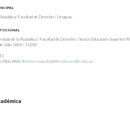
INCIPAL
 República/ Facultad de Derecho / Uruguay
ITUCIONAL
rsidad de la República / Facultad de Derecho / Sector Educación Superior/P
 de Julio 1824 / 11200
311
o/Sitio Web:
florenco.macedo@fder.edu.uy
fder.edu.uy
cadémica
A