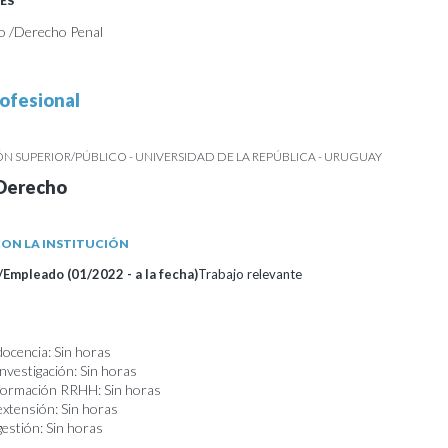
ES
o /Derecho Penal
ofesional
 SUPERIOR/PÚBLICO - UNIVERSIDAD DE LA REPÚBLICA - URUGUAY
 Derecho
ON LA INSTITUCIÓN
Empleado (01/2022 - a la fecha)
Trabajo relevante
docencia: Sin horas
nvestigación: Sin horas
 formación RRHH: Sin horas
extensión: Sin horas
gestión: Sin horas