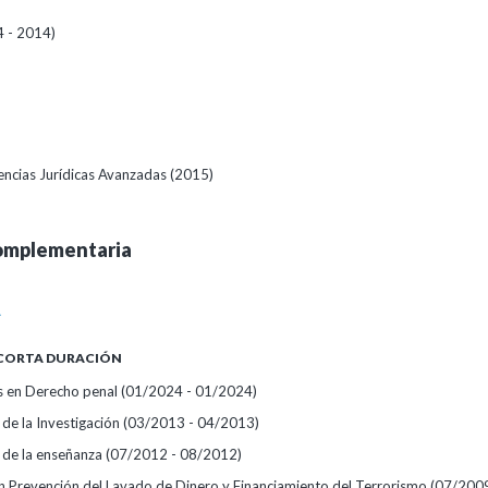
 - 2014)
encias Jurídicas Avanzadas (2015)
omplementaria
A
 CORTA DURACIÓN
 en Derecho penal
(01/2024 - 01/2024)
de la Investigación
(03/2013 - 04/2013)
 de la enseñanza
(07/2012 - 08/2012)
en Prevención del Lavado de Dinero y Financiamiento del Terrorismo
(07/2009