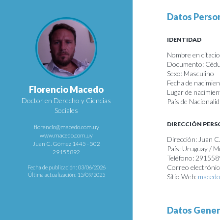
Datos Perso
IDENTIDAD
Nombre en citacio
Documento: Cédul
Sexo: Masculino
Fecha de nacimie
Florencio Macedo
Lugar de nacimie
Doctor en Derecho y Ciencias
País de Nacionali
Sociales
DIRECCIÓN PER
florencio@macedo.com.uy
www.macedo.com,uy
Dirección: Juan 
Juan C. Gómez 1445 - 502
País: Uruguay / 
29155892
Teléfono: 29155
Correo electróni
Fecha de publicación: 03/06/2026
Última actualización: 15/09/2025
Sitio Web:
macedo
Datos Gener