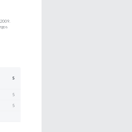
 2009.
argos
5
5
5