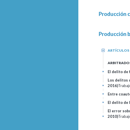
Producción c
Producción b
ARTÍCULOS
+
ARBITRADO
El delito de
+
Los delitos 
2016)
Trabaj
+
Entre coaut
+
El delito de
+
El error sob
2010)
Trabaj
+