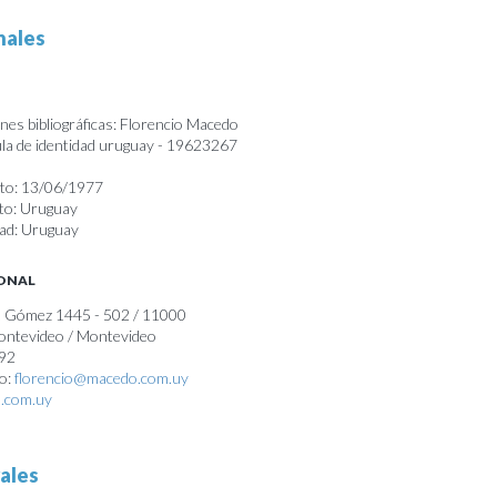
nales
nes bibliográficas: Florencio Macedo
a de identidad uruguay - 19623267
nto: 13/06/1977
nto: Uruguay
dad: Uruguay
SONAL
C. Gómez 1445 - 502 / 11000
Montevideo / Montevideo
892
co:
florencio@macedo.com.uy
.com.uy
ales