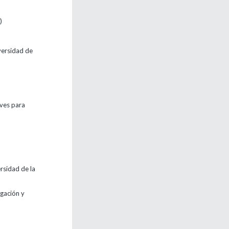
)
versidad de
aves para
rsidad de la
igación y