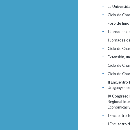
La Universid
+
Ciclo de Cha
+
Foro de Inno
+
I Jornadas d
+
I Jornadas de
+
Ciclo de Cha
+
Extensión, u
+
Ciclo de Cha
+
Ciclo de Cha
+
II Encuentro 
Uruguay: hac
+
IX Congreso 
Regional Int
Económicas y
+
I Encuentro I
+
I Encuentro d
+