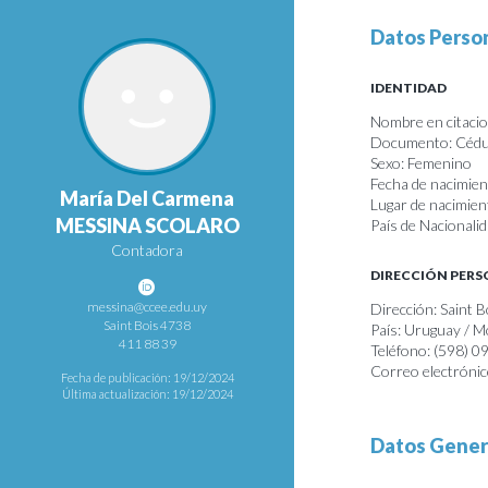
Datos Perso
IDENTIDAD
Nombre en citaci
Documento: Cédul
Sexo: Femenino
Fecha de nacimie
María Del Carmena
Lugar de nacimie
MESSINA SCOLARO
País de Nacionali
Contadora
DIRECCIÓN PER
messina@ccee.edu.uy
Dirección: Saint 
Saint Bois 4738
País: Uruguay / 
411 88 39
Teléfono: (598) 
Correo electróni
Fecha de publicación: 19/12/2024
Última actualización: 19/12/2024
Datos Gener