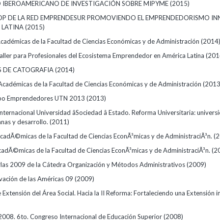
 IBEROAMERICANO DE INVESTIGACIÓN SOBRE MIPYME
(2015)
OP DE LA RED EMPRENDESUR PROMOVIENDO EL EMPRENDEDORISMO I
 LATINA
(2015)
cadémicas de la Facultad de Ciencias Económicas y de Administración
(2014
Taller para Profesionales del Ecosistema Emprendedor en América Latina
(201
S DE CATOGRAFIA
(2014)
Académicas de la Facultad de Ciencias Económicas y de Administración
(2013
xpo Emprendedores UTN 2013
(2013)
Internacional Universidad âSociedad â Estado. Reforma Universitaria: univer
anas y desarrollo.
(2011)
AcadÃ©micas de la Facultad de Ciencias EconÃ³micas y de AdministraciÃ³n.
(
cadÃ©micas de la Facultad de Ciencias EconÃ³micas y de AdministraciÃ³n.
(2
rlas 2009 de la Cátedra Organización y Métodos Administrativos
(2009)
vación de las Américas 09
(2009)
 Extensión del Área Social. Hacia la II Reforma: Fortaleciendo una Extensión i
2008. 6to. Congreso Internacional de Educación Superior
(2008)