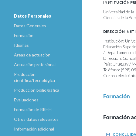
INSTITUCIÓN PR
Universidad de la
Datos Personales
Ciencias de la Ad
Datos Generales
DIRECCIÓN INST
Formación
Institución: Unive
Idiomas
Educación Superio
/ Departamento de
Areas de actuación
Dirección: Gonza
País: Uruguay / 
Actuación profesional
Teléfono: (598) 
Producción
Correo electrónic
científica/tecnológica
Producción bibliográfica
Formación
Evaluaciones
Formación de RRHH
Formación a
Otros datos relevantes
Información adicional
CONCLUID
+