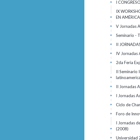
I CONGRESO
+
IX WORKSH
EN AMÉRICA
+
V Jornadas A
+
Seminario - 
+
II JORNADA
+
IV Jornadas 
+
2da Feria E
+
II Seminario 
latinoameric
+
II Jornadas 
+
I Jornadas A
+
Ciclo de Cha
+
Foro de Inno
+
I Jornadas de
(2008)
+
Universidad 
+