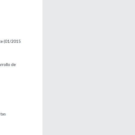
te
(01/2015
rrollo de
ntas