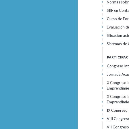
Normas sobre
+
SIIF en Cont
+
Curso de Fo
+
Evaluación de
+
Situación act
+
Sistemas de 
+
PARTICIPAC
Congreso Int
+
Jornada Acad
+
X Congreso I
Emprendimien
+
X Congreso I
Emprendimien
+
IX Congreso 
+
VIII Congres
+
VII Congreso