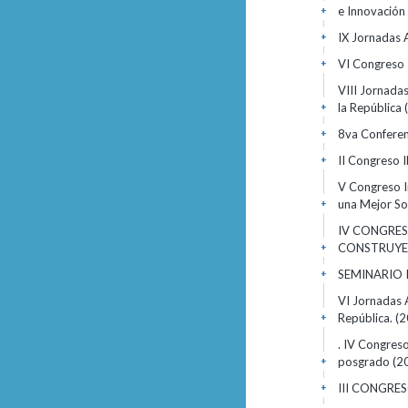
e Innovación
+
IX Jornadas 
+
VI Congreso 
+
VIII Jornada
la República
+
8va Conferen
+
II Congreso 
+
V Congreso I
una Mejor S
+
IV CONGRES
CONSTRUYE
+
SEMINARIO 
+
VI Jornadas 
República.
(2
+
. IV Congreso
posgrado
(2
+
III CONGRE
+