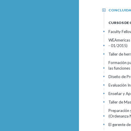
CONCLUID
+
CURSOS DE
Faculty Fell
+
WEAmericas R
- 01/2015)
+
Taller de he
+
Formación pa
las funcione
+
Diseño de P
+
Evaluación In
+
Enseñar y Ap
+
Taller de Ma
+
Preparación 
(Ordenanza N
+
El gerente d
+