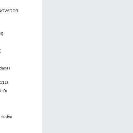
NNOVADOR
)
4)
)
sidades
2011)
010)
nclusiva