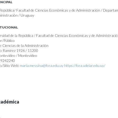
INCIPAL
 República/ Facultad de Ciencias Económicas y de Administración / Departa
ministración / Uruguay
ITUCIONAL
rsidad de la República / Facultad de Ciencias Económicas y de Administració
r/Público
 Ciencias de la Administración
lo Ramirez 1926 / 11200
Montevideo / Montevideo
099242240
o/Sitio Web:
maria.messina@fcea.edu.uy
https://fcea.udelar.edu.uy/
cadémica
A