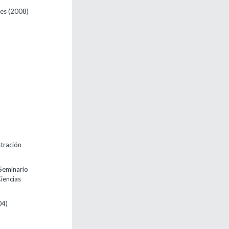
res
(2008)
tración
 Seminario
iencias
04)