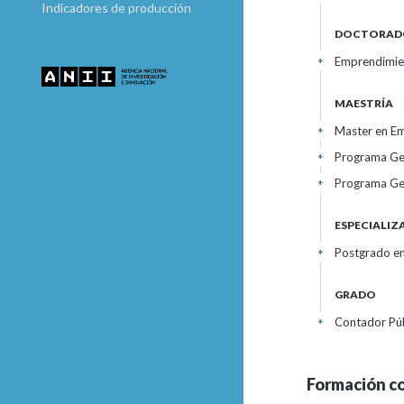
Indicadores de producción
DOCTORAD
Emprendimien
+
MAESTRÍA
Master en Em
+
Programa Ge
+
Programa Ge
+
ESPECIALI
Postgrado en
+
GRADO
Contador Púb
+
Formación c