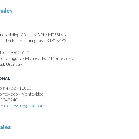
nales
ones bibliográficas: MARÍA MESSINA
a de identidad uruguay - 31825483
nto: 14/06/1971
nto: Uruguay / Montevideo / Montevideo
dad: Uruguay
SONAL
Bois 4738 / 12000
Montevideo / Montevideo
099242240
co:
mcmessin@gmail.com
ales