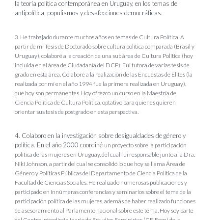
la teoría política contemporánea en Uruguay, en los temas de
antipolítica, populismos y desafecciones democráticas.
3. He trabajado durante muchos años en temas de Cultura Política.
A
partir de mi Tesis de Doctorado sobre cultura política comparada (Brasil y
Uruguay), colaboré a la creación de una sub área de Cultura Política (hoy
incluida en el área de Ciudadanía del DCP). Fui tutora de varias tesis de
grado en esta área. Colaboré a la realización de las Encuestas de Elites (la
realizada por mí en el año 1994 fue la primera realizada en Uruguay),
que hoy son permanentes. Hoy ofrezco un curso en la Maestría de
Ciencia Política de Cultura Política, optativo para quienes quieren
orientar sus tesis de postgrado en esta perspectiva.
4. Colaboro en la investigación sobre desigualdades de género y
política. En el año 2000 coordiné
un proyecto sobre la participación
política de las mujeres en Uruguay, del cual fui responsable junto a la Dra.
Niki Johnson, a partir del cual se consolidó lo que hoy se llama Área de
Género y Políticas Públicas del Departamento de Ciencia Política de la
Facultad de Ciencias Sociales. He realizado numerosas publicaciones y
participado en innúmeras conferencias y seminarios sobre el tema de la
participación política de las mujeres, además de haber realizado funciones
de asesoramiento al Parlamento nacional sobre este tema. Hoy soy parte
del Centro Interdisciplinario de Estudios Feministas (CEIFem) de la