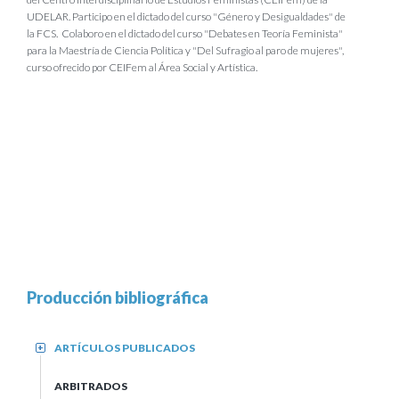
UDELAR. Participo en el dictado del curso "Género y Desigualdades" de
la FCS. Colaboro en el dictado del curso "Debates en Teoría Feminista"
para la Maestría de Ciencia Política y "Del Sufragio al paro de mujeres",
curso ofrecido por CEIFem al Área Social y Artística.
Producción bibliográfica
ARTÍCULOS PUBLICADOS
+
ARBITRADOS