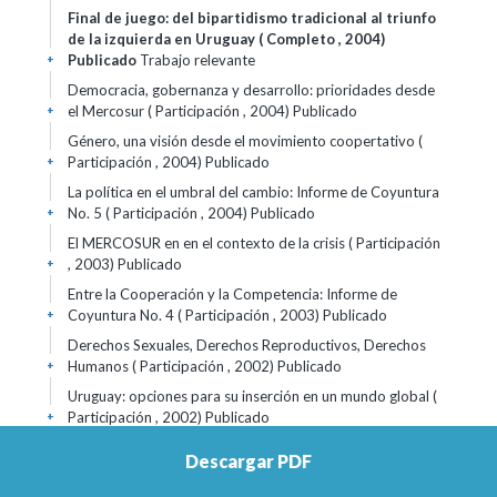
Final de juego: del bipartidismo tradicional al triunfo
de la izquierda en Uruguay ( Completo , 2004)
Publicado
Trabajo relevante
+
Democracia, gobernanza y desarrollo: prioridades desde
el Mercosur ( Participación , 2004)
Publicado
+
Género, una visión desde el movimiento coopertativo (
Participación , 2004)
Publicado
+
La política en el umbral del cambio: Informe de Coyuntura
No. 5 ( Participación , 2004)
Publicado
+
El MERCOSUR en en el contexto de la crisis ( Participación
, 2003)
Publicado
+
Entre la Cooperación y la Competencia: Informe de
Coyuntura No. 4 ( Participación , 2003)
Publicado
+
Derechos Sexuales, Derechos Reproductivos, Derechos
Humanos ( Participación , 2002)
Publicado
+
Uruguay: opciones para su inserción en un mundo global (
Participación , 2002)
Publicado
+
Aspectos administrativos en las leyes de urgencia y de
Descargar PDF
presupuesto ( Participación , 2002)
Publicado
+