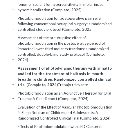
ionomer sealant for hypersensitivity in molar incisor
hypomineralization (Completo, 2025)
+
Photobiomodulation for postoperative pain relief
following conventional periapical surgery: a randomised
controlled study protocol (Completo, 2025)
+
Assessment of the pre-eruptive effect of
photobiomodulation in the postoperative period of
impacted lower third molar extractions: a randomized,
controlled, double-blind study protocol (Completo,
2024)
+
Assessment of photodynamic therapy with annatto
and led for the treatment of halitosis in mouth-
breathing children: Randomized controlled clinical
trial (Completo, 2024)
Trabajo relevante
+
Photobiomodulation as an Adjunctive Therapy for Oral
Trauma: A Case Report (Completo, 2024)
+
Evaluation of the Effect of Vascular Photobiomodulation
in Sleep Bruxism of Children and Adolescents: A
Randomized Controlled Clinical Trial (Completo, 2024)
+
Effects of Photobiomodulation with LED Cluster on