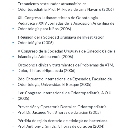
Tratamiento restaurador atraumático en
Odontopediatría. Prof. M. Fidela de Lima Navarro
(2006)
+
XIII Congreso Latinoamericano de Odontología
Pediátrica y XXIV Jornadas de la Asociación Argentina de
Odontología para Niños
(2006)
+
I Reunión de la Sociedad Uruguaya de Investigación
Odontológica
(2006)
+
V Congreso de la Sociedad Uruguaya de Ginecología de la
Infancia y la Adolescencia
(2006)
+
Ortodoncia clínica y tratamientos de Problemas de ATM,
Dolor, Tinitus e Hipoacusia
(2006)
+
2do. Encuentro Internacional de Egresados, Facultad de
Odontología, Universidad El Bosque
(2005)
+
1er. Congreso Internacional de Odontopediatría, A.O.U
(2005)
+
Prevención y Operatoria Dental en Odontopediatría.
Prof. Dr. Jacques Nör. 8 horas de duración
(2005)
+
Pérdida de tejido dentario de etiología no bacteriana.
Prof. Anthony J. Smith. . 8 horas de duración
(2004)
+