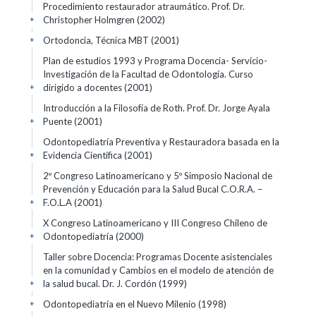
Procedimiento restaurador atraumático. Prof. Dr.
Christopher Holmgren
(2002)
+
Ortodoncia, Técnica MBT
(2001)
+
Plan de estudios 1993 y Programa Docencia- Servicio-
Investigación de la Facultad de Odontología. Curso
dirigido a docentes
(2001)
+
Introducción a la Filosofía de Roth. Prof. Dr. Jorge Ayala
Puente
(2001)
+
Odontopediatría Preventiva y Restauradora basada en la
Evidencia Científica
(2001)
+
2º Congreso Latinoamericano y 5º Simposio Nacional de
Prevención y Educación para la Salud Bucal C.O.R.A. –
F.O.L.A
(2001)
+
X Congreso Latinoamericano y III Congreso Chileno de
Odontopediatría
(2000)
+
Taller sobre Docencia: Programas Docente asistenciales
en la comunidad y Cambios en el modelo de atención de
la salud bucal. Dr. J. Cordón
(1999)
+
Odontopediatría en el Nuevo Milenio
(1998)
+