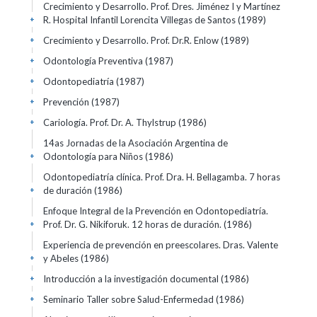
Crecimiento y Desarrollo. Prof. Dres. Jiménez I y Martínez
R. Hospital Infantil Lorencita Villegas de Santos
(1989)
+
Crecimiento y Desarrollo. Prof. Dr.R. Enlow
(1989)
+
Odontología Preventiva
(1987)
+
Odontopediatría
(1987)
+
Prevención
(1987)
+
Cariología. Prof. Dr. A. Thylstrup
(1986)
+
14as Jornadas de la Asociación Argentina de
Odontología para Niños
(1986)
+
Odontopediatría clínica. Prof. Dra. H. Bellagamba. 7 horas
de duración
(1986)
+
Enfoque Integral de la Prevención en Odontopediatría.
Prof. Dr. G. Nikiforuk. 12 horas de duración.
(1986)
+
Experiencia de prevención en preescolares. Dras. Valente
y Abeles
(1986)
+
Introducción a la investigación documental
(1986)
+
Seminario Taller sobre Salud-Enfermedad
(1986)
+