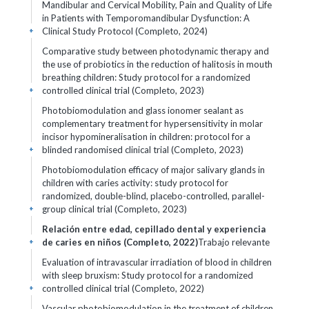
Mandibular and Cervical Mobility, Pain and Quality of Life
in Patients with Temporomandibular Dysfunction: A
Clinical Study Protocol (Completo, 2024)
+
Comparative study between photodynamic therapy and
the use of probiotics in the reduction of halitosis in mouth
breathing children: Study protocol for a randomized
controlled clinical trial (Completo, 2023)
+
Photobiomodulation and glass ionomer sealant as
complementary treatment for hypersensitivity in molar
incisor hypomineralisation in children: protocol for a
blinded randomised clinical trial (Completo, 2023)
+
Photobiomodulation efficacy of major salivary glands in
children with caries activity: study protocol for
randomized, double-blind, placebo-controlled, parallel-
group clinical trial (Completo, 2023)
+
Relación entre edad, cepillado dental y experiencia
de caries en niños (Completo, 2022)
Trabajo relevante
+
Evaluation of intravascular irradiation of blood in children
with sleep bruxism: Study protocol for a randomized
controlled clinical trial (Completo, 2022)
+
Vascular photobiomodulation in the treatment of children