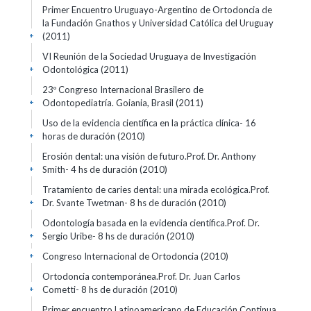
Primer Encuentro Uruguayo-Argentino de Ortodoncia de
la Fundación Gnathos y Universidad Católica del Uruguay
(2011)
+
VI Reunión de la Sociedad Uruguaya de Investigación
Odontológica
(2011)
+
23º Congreso Internacional Brasilero de
Odontopediatría. Goiania, Brasil
(2011)
+
Uso de la evidencia científica en la práctica clínica- 16
horas de duración
(2010)
+
Erosión dental: una visión de futuro.Prof. Dr. Anthony
Smith- 4 hs de duración
(2010)
+
Tratamiento de caries dental: una mirada ecológica.Prof.
Dr. Svante Twetman- 8 hs de duración
(2010)
+
Odontología basada en la evidencia científica.Prof. Dr.
Sergio Uribe- 8 hs de duración
(2010)
+
Congreso Internacional de Ortodoncia
(2010)
+
Ortodoncia contemporánea.Prof. Dr. Juan Carlos
Cometti- 8 hs de duración
(2010)
+
Primer encuentro Latinoamericano de Educación Continua