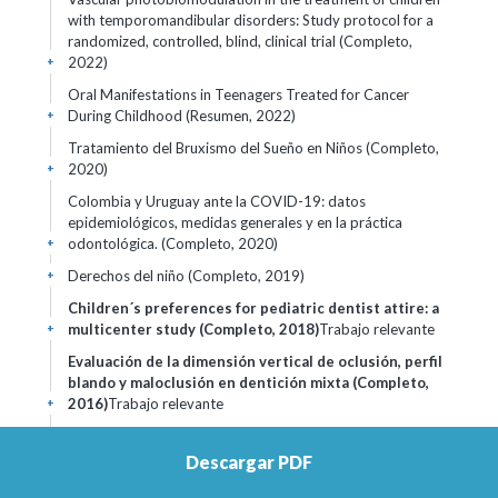
with temporomandibular disorders: Study protocol for a
randomized, controlled, blind, clinical trial (Completo,
2022)
+
Oral Manifestations in Teenagers Treated for Cancer
During Childhood (Resumen, 2022)
+
Tratamiento del Bruxismo del Sueño en Niños (Completo,
2020)
+
Colombia y Uruguay ante la COVID-19: datos
epidemiológicos, medidas generales y en la práctica
odontológica. (Completo, 2020)
+
Derechos del niño (Completo, 2019)
+
Children´s preferences for pediatric dentist attire: a
multicenter study (Completo, 2018)
Trabajo relevante
+
Evaluación de la dimensión vertical de oclusión, perfil
blando y maloclusión en dentición mixta (Completo,
2016)
Trabajo relevante
+
Bruxismo del Sueño y Síndrome de Apnea Obstructiva del
Sueño en Niños. Revisión narrativa. (Completo, 2016)
+
Descargar PDF
¿Cómo aprenden los estudiantes que cursan el último año